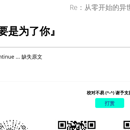
Re：从零开始的异
要是为了你』
ntinue ... 缺失原文
校对不易 (^-^) 谢予支
打赏