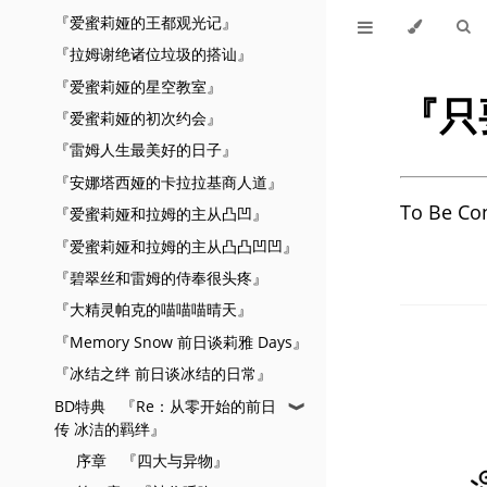
『爱蜜莉娅的王都观光记』
『拉姆谢绝诸位垃圾的搭讪』
『爱蜜莉娅的星空教室』
『只
『爱蜜莉娅的初次约会』
『雷姆人生最美好的日子』
『安娜塔西娅的卡拉拉基商人道』
To Be Co
『爱蜜莉娅和拉姆的主从凸凹』
『爱蜜莉娅和拉姆的主从凸凸凹凹』
『碧翠丝和雷姆的侍奉很头疼』
『大精灵帕克的喵喵喵晴天』
『Memory Snow 前日谈莉雅 Days』
『冰结之绊 前日谈冰结的日常』
BD特典 『Re：从零开始的前日
❱
传 冰洁的羁绊』
序章 『四大与异物』