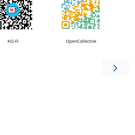
KO-FI
OpenCollective