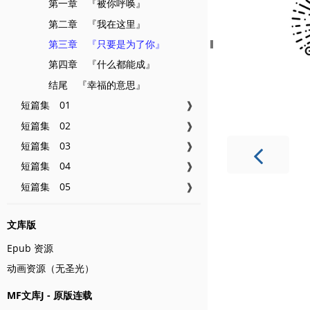
第一章 『被你呼唤』
第二章 『我在这里』
第三章 『只要是为了你』
第四章 『什么都能成』
结尾 『幸福的意思』
短篇集 01
❱
短篇集 02
❱
短篇集 03
❱
短篇集 04
❱
短篇集 05
❱
文库版
Epub 资源
动画资源（无圣光）
MF文库J - 原版连载