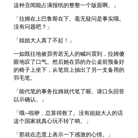
这种丑闻能占满报纸的整整一个版面啊。」
「拉姆在上巴鲁斯在下。毫无疑问是事实哦。
没有问题吧？」
「姐姐大人真了不起！」
一如既往地被昴旁若无人的喊叫震到，拉姆傻
眼地叹了口气。然后她在昴的办公桌前预备好
的椅子上坐下，从笔筒上抽出了另一支备用的
羽毛笔。
「能代笔的事务拉姆就代笔了喔。请口头回答
以示确认。」
「哦─啦咿，总算得救了。没有姐姐大人的话
这个国家就真心玩不转了呐。」
「那就在态度上表示一下感激的心情。」