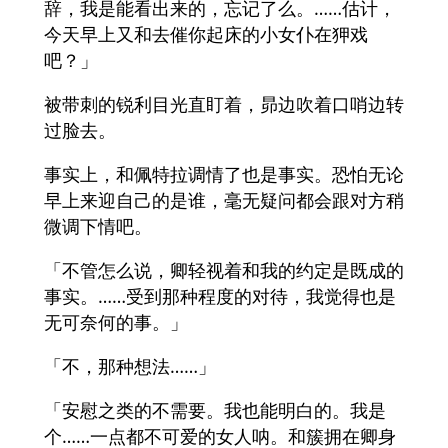
辞，我是能看出来的，忘记了么。……估计，
今天早上又和去催你起床的小女仆在狎戏
吧？」
被带刺的锐利目光直盯着，昴边吹着口哨边转
过脸去。
事实上，和佩特拉调情了也是事实。恐怕无论
早上来迎自己的是谁，毫无疑问都会跟对方稍
微调下情吧。
「不管怎么说，卿轻视着和我的约定是既成的
事实。……受到那种程度的对待，我觉得也是
无可奈何的事。」
「不，那种想法……」
「安慰之类的不需要。我也能明白的。我是
个……一点都不可爱的女人呐。和簇拥在卿身