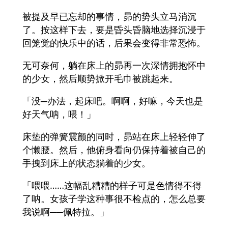
被提及早已忘却的事情，昴的势头立马消沉
了。按这样下去，要是昏头昏脑地选择沉浸于
回笼觉的快乐中的话，后果会变得非常恐怖。
无可奈何，躺在床上的昴再一次深情拥抱怀中
的少女，然后顺势掀开毛巾被跳起来。
「没─办法，起床吧。啊啊，好嘛，今天也是
好天气呐，喂！」
床垫的弹簧震颤的同时，昴站在床上轻轻伸了
个懒腰。然后，他俯身看向仍保持着被自己的
手拽到床上的状态躺着的少女。
「喂喂……这幅乱糟糟的样子可是色情得不得
了呐。女孩子学这种事很不检点的，怎么总要
我说啊──佩特拉。」