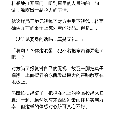
粗暴地打开屋门，听到屋里的人最初的一句
话，昴露出一副脱力的表情。
就这样昴干脆无视掉了对方并垂下视线，转而
确认眼前的桌子上陈列着的物品。但是……
「没听见妾身的话吗，真是无礼。」
「啊啊！？你这混蛋，犯不着把东西都弄翻了
吧！？」
对方为了报复对自己的无视，故意一脚把桌子
踹翻，上面摆着的东西发出巨大的声响散落在
地板上。
昴慌忙扶起桌子，把掉在地上的物品捡起来归
置到一起。虽然没有东西因冲击而摔坏实属万
幸，但这样的体感对心脏可真心不好。