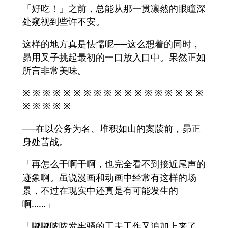
「好吃！」之前，总能从那一贯凛然的眼瞳深
处窥视到些许不安。
这样的地方真是怯懦呢──这么想着的同时，
昴用叉子挑起最初的一口放入口中。果然正如
所言非常美味。
※ ※ ※ ※ ※ ※ ※ ※ ※ ※ ※ ※ ※ ※ ※ ※ ※ ※
※ ※ ※ ※ ※
──在以公务为名、堆积如山的案牍前，昴正
身处苦战。
「再怎么干啊干啊，也完全看不到接近尾声的
迹象啊。虽说漫画和动画中经常有这样的场
景，不过在现实中还真是有可能发生的
啊……」
「嘟嘟哝哝发牢骚的工夫工作又追加上来了