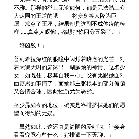
不雅。那样的举止无论如何，都是无法踏上众
人认同的王道的哦。──将妾身等人降为臣
属，篡夺了王座，结果却是这副不成体统的模
样……真令人叹惋，都想把你四分五裂了。」
「好凶残！」
普莉希拉深红的眼瞳中闪烁着嗜虐的光芒，对
着大喊大叫的昴露出一副腻烦的神情。这名少
女一如既往，极其自我中心。没有比跟她面对
面更累的事情了，而她那主张根本的部分偏偏
又合情合理，因此性质尤为恶劣。
至少昴如今的地位，确实是靠排挤掉她们的愿
望而得到的无疑。
「虽然如此，这还真是简陋的爱好呐。让妾身
看看究竟有些什么，好排遣一下无聊。」