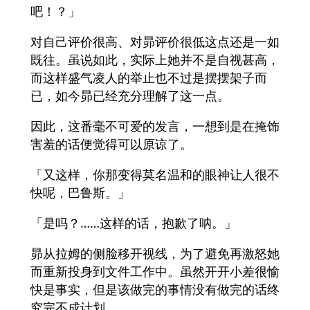
吧！？」
对自己评价很高、对昴评价很低这点还是一如
既往。虽说如此，实际上她并不是自视甚高，
而这样盛气凌人的举止也不过是摆摆架子而
已，如今昴已经充分理解了这一点。
因此，这番毫不可爱的发言，一想到是在掩饰
害羞的话便觉得可以原谅了。
「又这样，你那变得莫名温和的眼神让人很不
快呢，巴鲁斯。」
「是吗？……这样的话，抱歉了呐。」
昴从拉姆的侧脸移开视线，为了避免再激怒她
而重新投身到文件工作中。虽然开开小差很愉
快是事实，但是该做完的事情没有做完的话终
究完不成计划。