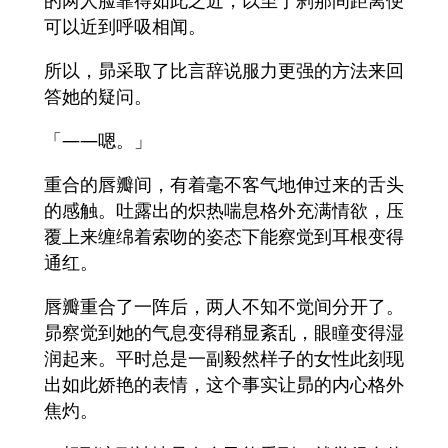
的两人脸靠得如此之近，以至于刹那间距离便
可以近到呼吸相闻。
所以，昴采取了比言辞说服力更强的方法来回
答她的疑问。
「――嗯。」
重合的唇瓣间，有着毫不客气地伸过来的舌头
的感触。吐露出的炽热喘息格外充满情欲，压
覆上来缠绵着索吻的姿态下能察觉到耳根变得
通红。
唇瓣重合了一阵后，两人不知不觉间分开了。
昴察觉到她的气息变得稍显紊乱，眼瞳变得湿
润起来。平时总是一副毅然样子的女性此刻现
出如此娇艳的表情，这个事实让昴的内心格外
焦灼。