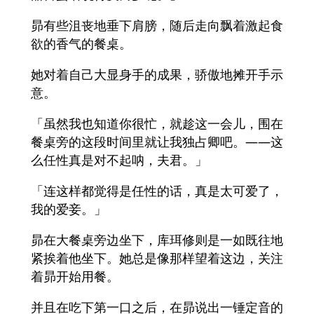
昴有些沮丧地垂下肩膀，随后走向飘着激起食
欲的香气的餐桌。
她对着自己大显身手的成果，骄傲地摊开手示
意。
「虽然我也知道你很忙，就趁这一会儿，围在
餐桌旁的这段时间里就让我独占卿吧。――这
么任性真是对不起呐，夫君。」
「连这样都觉得是任性的话，真是太可爱了，
我的爱妾。」
昴在大餐桌旁边坐下，库珥修则是一如既往地
紧挨着他坐下。她总是像那样望着这边，关注
着昴开始用餐。
并且在吃下第一口之后，在昴说出一锤定音的