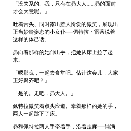
「没关系的。我，只有在昴大人……昴的面前
才会大意呢。」
吐着舌头、同时露出惹人怜爱的微笑，展现出
正当妙龄姿态的小女仆──佩特拉・雷蒂说着
这样的体己话。
昴向着那样的她伸出手，把她从床上拉了起
来。
「嗯那么，一起去食堂吧。估计这会儿，大家
正好聚齐吧？」
「是的。走吧，昴大人。」
佩特拉微笑着点头应道。牵着那样的她的手，
两人一起跳下了床。
昴和佩特拉两人手牵着手，沿着走廊──铺满