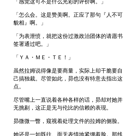
「感觉这可不是什么光彩的评价啊。」
「怎么会。这是赞美啊。正应了那句『人不可
貌相』啊。」
「为表泄愤，就把这份过激政治团体的请愿书
签署通过吧。」
「ＹＡ・ＭＥ・ＴＥ！」
虽然拉姆说得像是要商量，实际上却干脆要自
己搞独裁。尽管如此，昴也没有特意去指出这
点。
尽管嘴上一直说着各种各样的话，昴却对她并
无挑剔，这正是无与伦比的信赖的表现。
昴微微一瞥，窥视着处理文件的拉姆的侧脸。
她还是一如既往、面无表情地紧绷着脸。那线