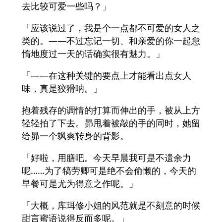
去比较可爱一些吗？」
「应该说过了，我是个一点都不可爱的女人之
类的。――不过忘记一切、和亲爱的你一起怠
惰地度过一天的话确实很有魅力。」
「――在这种关键的要点上才能看出点女人
味，真是狡猾呐。」
抱着残存的调情的打算而伸出的手，被从上方
轻轻拍了下去。昴甩着被敲的手的同时，她留
给昴一个飒爽转身的背影。
「好啦，用膳吧。今天早晨我可是不遗余力
呢……为了犒劳卿可是绝不会偷懒的，今天的
早餐可是尤为得意之作呢。」
「大概，库珥修小姐的风范就是不刻意的时候
甜言蜜语说得反而多呢。」