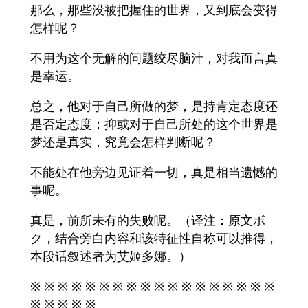
那么，那些没被把握住的世界，又到底会变得
怎样呢？
不用为这个无解的问题绞尽脑汁，对我而言真
是幸运。
总之，他对于自己所做的梦，是持肯定态度还
是否定态度；抑或对于自己所处的这个世界是
梦还是真实，究竟会怎样判断呢？
不能处在他旁边见证着一切，真是相当遗憾的
事呢。
真是，前所未有的失败呢。（译注：原文ボ
ク，结合旁白内容和该特征性自称可以推得，
本段话叙述者为艾姬多娜。）
※ ※ ※ ※ ※ ※ ※ ※ ※ ※ ※ ※ ※ ※ ※ ※ ※ ※
※ ※ ※ ※ ※