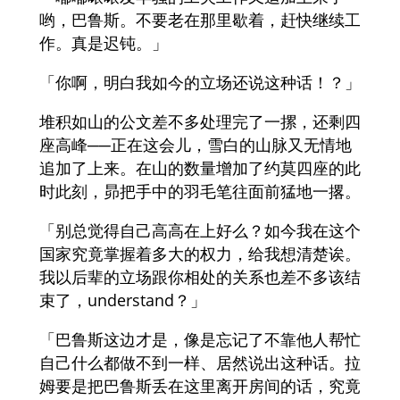
哟，巴鲁斯。不要老在那里歇着，赶快继续工
作。真是迟钝。」
「你啊，明白我如今的立场还说这种话！？」
堆积如山的公文差不多处理完了一摞，还剩四
座高峰──正在这会儿，雪白的山脉又无情地
追加了上来。在山的数量增加了约莫四座的此
时此刻，昴把手中的羽毛笔往面前猛地一撂。
「别总觉得自己高高在上好么？如今我在这个
国家究竟掌握着多大的权力，给我想清楚诶。
我以后辈的立场跟你相处的关系也差不多该结
束了，understand？」
「巴鲁斯这边才是，像是忘记了不靠他人帮忙
自己什么都做不到一样、居然说出这种话。拉
姆要是把巴鲁斯丢在这里离开房间的话，究竟