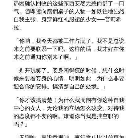
昴因确认回收的这些东西安然无恙而舒了一口
气，随即瞪向踹翻桌子的人物一如既往地强烈
自我主张、身穿鲜红礼服裙的少女──普莉希
拉。
「你呐，我今天都被工作占满了。我不是总说
来之前要联系一下吗。这样的话，我才好在你
来之前通知你别来了啊。」
「别开玩笑了。妾身闲得慌的时候，想什么时
候来要看妾身的心情。明明如此，为什么非要
迎合你的安排。搞清楚自己的处境。」
「你才该搞清楚！为什么我周围有你这种自我
中心的女人，无论我的立场怎么改变、对待我
的态度都不变的啊。难道你当我是挂空职的
吗？」
「无聊呐，真没意思呐。言行举止比以前更加