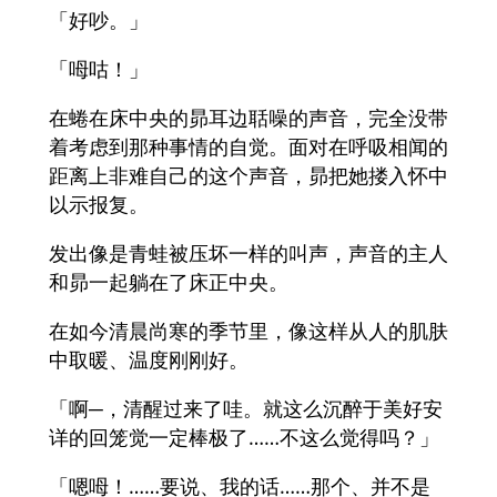
「好吵。」
「呣咕！」
在蜷在床中央的昴耳边聒噪的声音，完全没带
着考虑到那种事情的自觉。面对在呼吸相闻的
距离上非难自己的这个声音，昴把她搂入怀中
以示报复。
发出像是青蛙被压坏一样的叫声，声音的主人
和昴一起躺在了床正中央。
在如今清晨尚寒的季节里，像这样从人的肌肤
中取暖、温度刚刚好。
「啊─，清醒过来了哇。就这么沉醉于美好安
详的回笼觉一定棒极了……不这么觉得吗？」
「嗯呣！……要说、我的话……那个、并不是