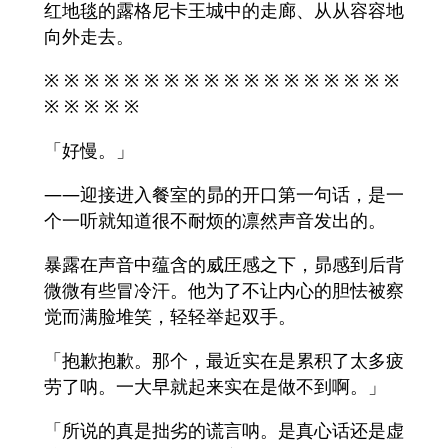
红地毯的露格尼卡王城中的走廊、从从容容地
向外走去。
※ ※ ※ ※ ※ ※ ※ ※ ※ ※ ※ ※ ※ ※ ※ ※ ※ ※
※ ※ ※ ※ ※
「好慢。」
――迎接进入餐室的昴的开口第一句话，是一
个一听就知道很不耐烦的凛然声音发出的。
暴露在声音中蕴含的威圧感之下，昴感到后背
微微有些冒冷汗。他为了不让内心的胆怯被察
觉而满脸堆笑，轻轻举起双手。
「抱歉抱歉。那个，最近实在是累积了太多疲
劳了呐。一大早就起来实在是做不到啊。」
「所说的真是拙劣的谎言呐。是真心话还是虚