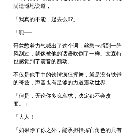
满遗憾地说道，
「我真的不能一起去么!!?」
「呃──」
哥兹憋着力气喊出了这个词，丝碧卡感到一阵
风刮过，就像被他的话语吹倒了一样。文森特
也感觉到了震音的颤动。
不仅是他手中的铁锤疯狂挥舞，就是没有铁锤
的哥兹，声音也有足够的力道震动世界。
「但是，无论你多么哀求，决定都不会改
变。」
「大人！」
「如果除了你之外，能承担指挥官角色的只有