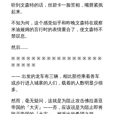
听到文森特的话，丝碧卡一脸苦相，嘴唇紧抿
起来。
不知为何，这个感觉似乎和昨晚文森特在观察
米迪娅姆的言行时的表情重合了，使文森特不
禁叹息。
然后......
※ ※ ※ ※ ※ ※ ※ ※ ※ ※ ※ ※ ※ ※ ※ ※ ※ ※
※ ※ ※ ※ ※
—— 出发的龙车有三辆，相比那些乘着兽车
或步行进入城寨的人们，载着的人数明显少很
多。
然而，毫无疑问，这就是为阻止攻击佛拉基亚
帝国的『大灾』——否，应该说是为阻止即将
毁灭帝国的『大灾』，被派出的希望之箭。