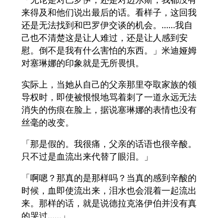
来得及和他们说出最后的话。看样子，这回我
还是无法找到和巴罗伊交谈的机会。……我自
己也不清楚这是让人难过，还是让人感到安
慰。倒不是我有什么害怕的东西。」米迪娅姆
对塞琳娜的印象就是无所畏惧。
实际上，当她从自己的父亲那里夺取家族的领
导权时，即使被恨恨地骂着刺了一道永远无法
消失的伤痕在脸上，据说塞琳娜的表情也没有
丝毫的改变。
「那是假的。我很痛，父亲的话语也很辛酸。
只不过是血流出来代替了眼泪。」
「啊嗯？那真的是那样吗？当真的感到辛酸的
时候，血即使流出来，泪水也会混着一起流出
来。那样的话，就是说德拉克洛伊伯并没有真
的哭过……」