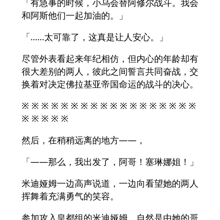
「有急事的时候，小乌会替阿修尔战斗。我会
和阿斯他们一起加油的。」
「……太可靠了，这真是让人安心。」
尽管外表看起来年纪相仿，但内心的年龄却有
很大差别的两人，彼此之间誓言共同奋战，交
换着对决定佛拉基亚帝国命运的战斗的决心。
※ ※ ※ ※ ※ ※ ※ ※ ※ ※ ※ ※ ※ ※ ※ ※ ※ ※
※ ※ ※ ※ ※
然后，在稍稍远离的地方――，
「――那么，我出发了，阿哥！塞琳娜姐！」
米迪娅姆一边高声说道，一边向看望她的两人
挥舞着充满勇气的笑容。
参加攻入皇都组的米迪娅姆，自然是由她的哥