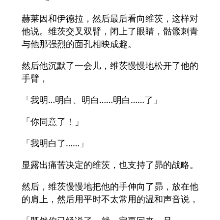
赫莱因和伊德拉，然后最后看向维茨，这样对
他说。维茨交叉双臂，闭上了眼睛，骷髅刺青
与他那强烈的面孔相映成趣。
然后他沉默了一会儿，维茨慢慢地松开了他的
手臂，
「我明…明白、明白……明白……了」
「你同意了！」
「我明白了……」
显露出痛苦决定的维茨，也支持了昴的战略。
然后，维茨慢慢地把他的手伸向了昴，放在他
的肩上，然后用平时不太常用的温和声音说，