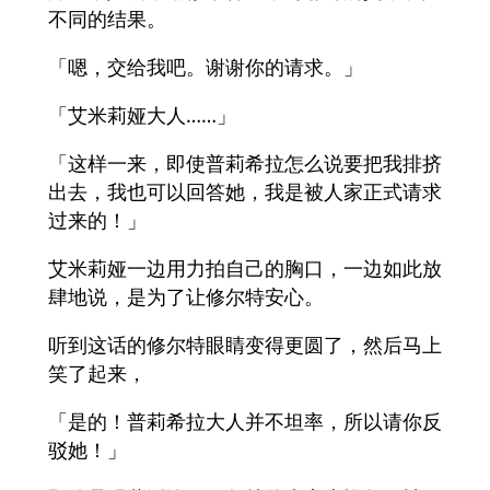
不同的结果。
「嗯，交给我吧。谢谢你的请求。」
「艾米莉娅大人……」
「这样一来，即使普莉希拉怎么说要把我排挤
出去，我也可以回答她，我是被人家正式请求
过来的！」
艾米莉娅一边用力拍自己的胸口，一边如此放
肆地说，是为了让修尔特安心。
听到这话的修尔特眼睛变得更圆了，然后马上
笑了起来，
「是的！普莉希拉大人并不坦率，所以请你反
驳她！」