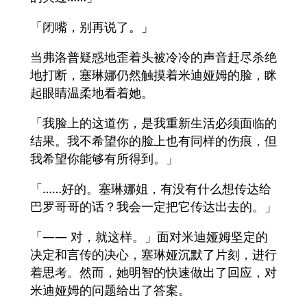
「闭嘴，别再说了。」
当弗洛普疑惑地歪着头被冷冷的声音赶尽杀绝
地打断，塞琳娜仍然触摸着米迪娅姆的脸，眯
起眼睛温柔地看着她。
「我脸上的这道伤，是我重新生活必须面临的
结果。我不希望你的脸上也有同样的伤痕，但
我希望你能够有所得到。」
「……好的。塞琳娜姐，有没有什么想传达给
巴罗哥哥的话？我会一定把它传达出去的。」
「—— 对，就这样。」面对米迪娅姆坚定的
决定和言传的决心，塞琳娅沉默了片刻，进行
着思考。然而，她明智的快速做出了回应，对
米迪娅姆的问题给出了答案。