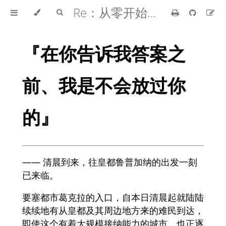
Re：从零开始的异世界生活
『在你告诉我答案之
前、我是不会放过你
的』
—— 清晨到来，往皇都鲁普加纳的出发一刻
已来临。
要塞都市葛克拉的入口，自本日清晨起就陆陆
续续地有从皇都及其周边地方来的难民到达，
即使这个有着大规模接纳能力的城市，也正逐