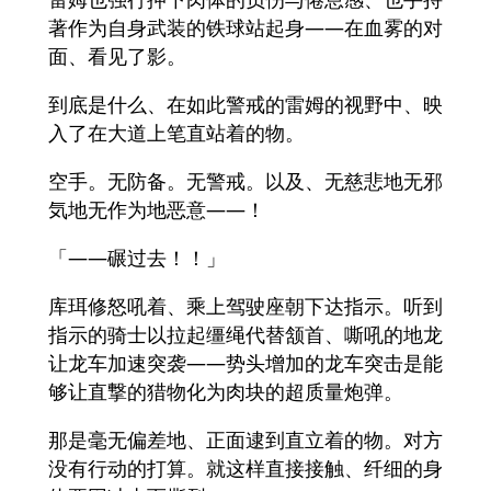
著作为自身武装的铁球站起身――在血雾的对
面、看见了影。
到底是什么、在如此警戒的雷姆的视野中、映
入了在大道上笔直站着的物。
空手。无防备。无警戒。以及、无慈悲地无邪
気地无作为地恶意――！
「――碾过去！！」
库珥修怒吼着、乘上驾驶座朝下达指示。听到
指示的骑士以拉起缰绳代替颔首、嘶吼的地龙
让龙车加速突袭――势头增加的龙车突击是能
够让直撃的猎物化为肉块的超质量炮弹。
那是毫无偏差地、正面逮到直立着的物。对方
没有行动的打算。就这样直接接触、纤细的身