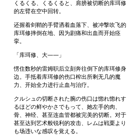
くるくる、くるくると、肩膀被切断的库珥修
的左臂在空中回转。
还握着剑鞘的手臂洒着血落下、被冲撃吹飞的
库珥修摔倒在地、因为剧痛和出血而开始痉
挛。
「库珥修、大――」
愣住数秒的雷姆职后立刻奔往倒下的库珥修身
边。手抵着库珥修的伤口榨出所剩无几的魔
力、开始全力进行止血与治疗。
クルシュの切断された腕の伤口は惚れ惚れす
るほどの鲜やかさでもって、她左手的肉、
骨、神经、甚至连血管都被完美的切断。对于
甚至达到艺术般锐利的攻击、レムは戦栗より
も场违いな感叹を覚える。