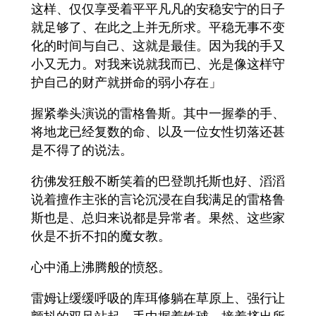
这样、仅仅享受着平平凡凡的安稳安宁的日子
就足够了、在此之上并无所求。平稳无事不变
化的时间与自己、这就是最佳。因为我的手又
小又无力。对我来说就我而已、光是像这样守
护自己的财产就拼命的弱小存在」
握紧拳头演说的雷格鲁斯。其中一握拳的手、
将地龙已经复数的命、以及一位女性切落还甚
是不得了的说法。
彷佛发狂般不断笑着的巴登凯托斯也好、滔滔
说着擅作主张的言论沉浸在自我满足的雷格鲁
斯也是、总归来说都是异常者。果然、这些家
伙是不折不扣的魔女教。
心中涌上沸腾般的愤怒。
雷姆让缓缓呼吸的库珥修躺在草原上、强行让
颤抖的双足站起。手中握着铁球、接着挤出所