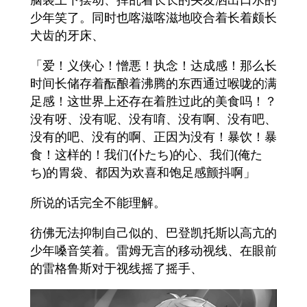
少年笑了。同时也喀滋喀滋地咬合着长着颇长
犬齿的牙床、
「爱！义侠心！憎悪！执念！达成感！那么长
时间长储存着酝酿着沸腾的东西通过喉咙的满
足感！这世界上还存在着胜过此的美食吗！？
没有呀、没有呢、没有唷、没有啊、没有吧、
没有的吧、没有的啊、正因为没有！暴饮！暴
食！这样的！我们(仆たち)的心、我们(俺た
ち)的胃袋、都因为欢喜和饱足感颤抖啊」
所说的话完全不能理解。
彷佛无法抑制自己似的、巴登凯托斯以高亢的
少年嗓音笑着。雷姆无言的移动视线、在眼前
的雷格鲁斯对于视线摇了摇手、