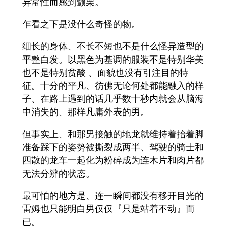
异常性而感到颤栗。
乍看之下是没什么奇怪的物。
细长的身体、不长不短也不是什么怪异造型的
平整白发。以黑色为基调的服装不是特别华美
也不是特别贫酸 、面貌也没有引注目的特
征。十分的平凡、彷佛无论何处都能融入的样
子、在路上遇到的话几乎数十秒内就会从脑海
中消失的、那样凡庸外表的男。
但事实上、和那男接触的地龙就维持着抬着脚
准备踩下的姿势被撕裂成两半、驾驶的骑士和
四散的龙车一起化为粉碎成为连木片和肉片都
无法分辨的状态。
最可怕的地方是、连一瞬间都没有移开目光的
雷姆也只能明白男仅仅『只是站着不动』而
已。