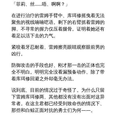
「菲莉、丝……唔、啊啊？」
在进行治疗的雷姆手臂中、库珥修摇曳着无法
聚焦的视线喃喃呓语。剩下的右臂抓着雷姆的
脚、不寻常的握力仅压着腿骨。证明着她还有
着足以活下去的力气。
紧咬着牙忍耐着、雷姆擦亮眼睛观察眼前男的
凶行。
防御攻击的手段也好、刚才那一击的正体也完
全不明白。明明完全没看漏预备动作、除了带
着库珥修回避之外却毫无办法。
说到底、目前的情况过于奇怪了。为什么只留
下雷姆库珥修两、其他都没有没有出面对这异
常者。在这主君都已经受到致命伤的情况下、
那些和白鲸正面对抗的勇士们为何――。