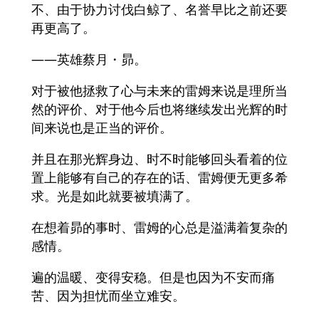
不、由于协力讨伐白鲸了、名誉早比之前还要
再更高了。
――英雄蔡月・昴。
对于被他拯救了心与未来的雷姆来说是理所当
然的评价、对于他今后也将继续发出光辉的时
间来说也是正当的评价。
并且在那光辉身边、时不时能够回头看着的位
置上能够有自己的存在的话、雷姆便无更多希
求。光是如此就要被填满了。
在想着昴的事时、雷姆的心总是溢满着复杂的
感情。
遍的温暖、变得安稳。但是也因为不安而痛
苦、因为担忧而坐立难安。