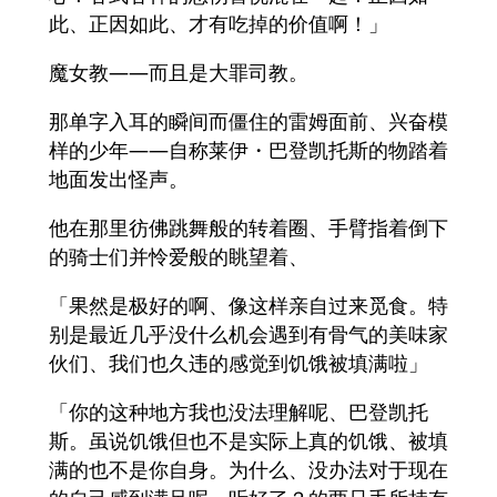
此、正因如此、才有吃掉的价值啊！」
魔女教――而且是大罪司教。
那单字入耳的瞬间而僵住的雷姆面前、兴奋模
样的少年――自称莱伊・巴登凯托斯的物踏着
地面发出怪声。
他在那里彷佛跳舞般的转着圈、手臂指着倒下
的骑士们并怜爱般的眺望着、
「果然是极好的啊、像这样亲自过来觅食。特
别是最近几乎没什么机会遇到有骨气的美味家
伙们、我们也久违的感觉到饥饿被填满啦」
「你的这种地方我也没法理解呢、巴登凯托
斯。虽说饥饿但也不是实际上真的饥饿、被填
满的也不是你自身。为什么、没办法对于现在