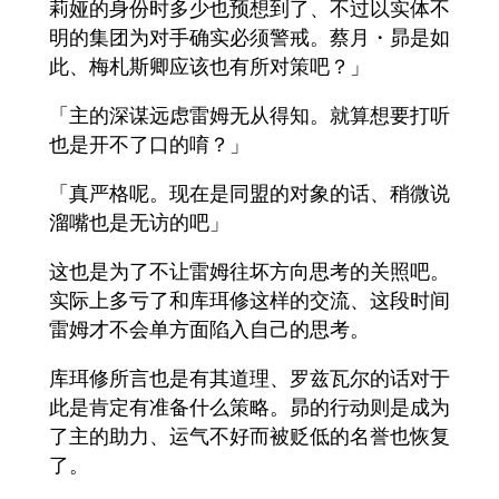
莉娅的身份时多少也预想到了、不过以实体不
明的集团为对手确实必须警戒。蔡月・昴是如
此、梅札斯卿应该也有所对策吧？」
「主的深谋远虑雷姆无从得知。就算想要打听
也是开不了口的唷？」
「真严格呢。现在是同盟的对象的话、稍微说
溜嘴也是无访的吧」
这也是为了不让雷姆往坏方向思考的关照吧。
实际上多亏了和库珥修这样的交流、这段时间
雷姆才不会单方面陷入自己的思考。
库珥修所言也是有其道理、罗兹瓦尔的话对于
此是肯定有准备什么策略。昴的行动则是成为
了主的助力、运气不好而被贬低的名誉也恢复
了。