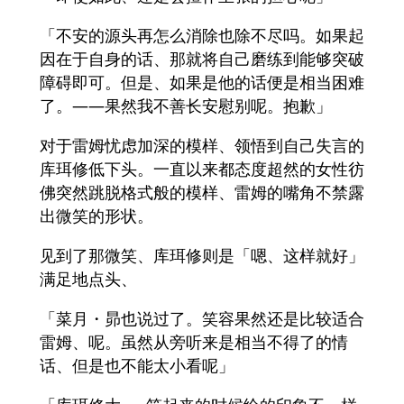
「不安的源头再怎么消除也除不尽吗。如果起
因在于自身的话、那就将自己磨练到能够突破
障碍即可。但是、如果是他的话便是相当困难
了。――果然我不善长安慰别呢。抱歉」
对于雷姆忧虑加深的模样、领悟到自己失言的
库珥修低下头。一直以来都态度超然的女性彷
佛突然跳脱格式般的模样、雷姆的嘴角不禁露
出微笑的形状。
见到了那微笑、库珥修则是「嗯、这样就好」
满足地点头、
「菜月・昴也说过了。笑容果然还是比较适合
雷姆、呢。虽然从旁听来是相当不得了的情
话、但是也不能太小看呢」