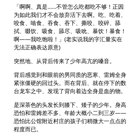
「啊啊、真是……不管怎么吃都吃不够！正因
为如此我们才不会放弃活下去啊。吃、吃着、
咬食、啮食、吞食、吞下、撕咬、咬碎、舔
拭、啜饮、吸食、舔尽、吸吮、暴饮！暴食！
啊――我吃饱啦！」(老实说我的字汇量实在
无法正确表达原意)
突然地、从背后传来了少年高亢的嗓音。
背后感觉到和眼前的男同质的恶寒、雷姆全身
紧张僵硬的回过头。而在背后、就在停下的数
台龙车之中、发现了背向着边全身是血的物。
是深茶色的头发长到膝下、矮子的少年。身高
恐怕和雷姆差不多、年龄大概小二到三岁――
恐怕比公馆附近村庄的孩子们稍微大一点点的
程度而已。