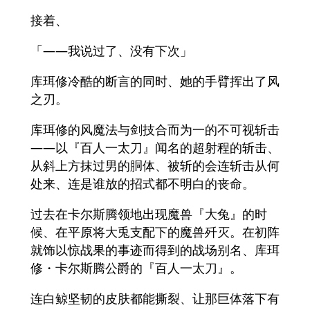
接着、
「――我说过了、没有下次」
库珥修冷酷的断言的同时、她的手臂挥出了风
之刃。
库珥修的风魔法与剑技合而为一的不可视斩击
――以『百人一太刀』闻名的超射程的斩击、
从斜上方抹过男的胴体、被斩的会连斩击从何
处来、连是谁放的招式都不明白的丧命。
过去在卡尔斯腾领地出现魔兽『大兔』的时
候、在平原将大兎支配下的魔兽歼灭。在初阵
就饰以惊战果的事迹而得到的战场别名、库珥
修・卡尔斯腾公爵的『百人一太刀』。
连白鲸坚韧的皮肤都能撕裂、让那巨体落下有