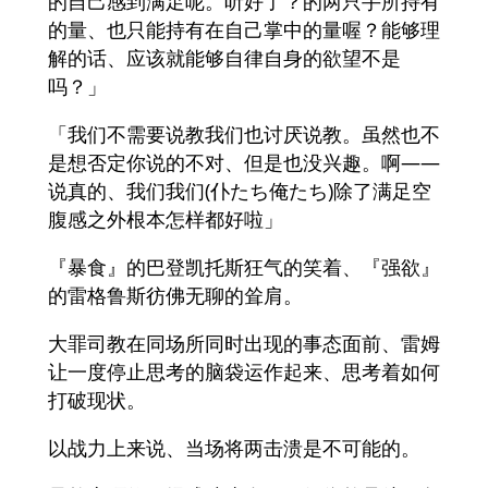
的自己感到满足呢。听好了？的两只手所持有
的量、也只能持有在自己掌中的量喔？能够理
解的话、应该就能够自律自身的欲望不是
吗？」
「我们不需要说教我们也讨厌说教。虽然也不
是想否定你说的不对、但是也没兴趣。啊――
说真的、我们我们(仆たち俺たち)除了满足空
腹感之外根本怎样都好啦」
『暴食』的巴登凯托斯狂气的笑着、『强欲』
的雷格鲁斯彷佛无聊的耸肩。
大罪司教在同场所同时出现的事态面前、雷姆
让一度停止思考的脑袋运作起来、思考着如何
打破现状。
以战力上来说、当场将两击溃是不可能的。