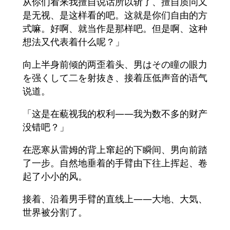
从你们看来我擅自说话所以斩了、擅自质问又
是无视、是这样看的吧。这就是你们自由的方
式嘛。好啊、就当作是那样吧。但是啊、这种
想法又代表着什么呢？」
向上半身前倾的两歪着头、男はその瞳の眼力
を强くして二を射抜き、接着压低声音的语气
说道。
「这是在藐视我的权利――我为数不多的财产
没错吧？」
在恶寒从雷姆的背上窜起的下瞬间、男向前踏
了一步。自然地垂着的手臂由下往上挥起、卷
起了小小的风。
接着、沿着男手臂的直线上――大地、大気、
世界被分割了。