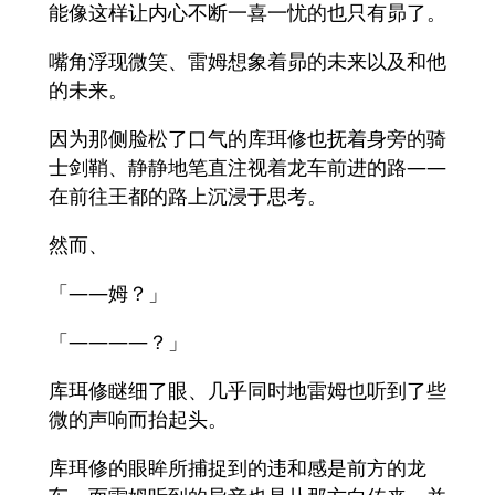
能像这样让内心不断一喜一忧的也只有昴了。
嘴角浮现微笑、雷姆想象着昴的未来以及和他
的未来。
因为那侧脸松了口气的库珥修也抚着身旁的骑
士剑鞘、静静地笔直注视着龙车前进的路――
在前往王都的路上沉浸于思考。
然而、
「――姆？」
「――――？」
库珥修瞇细了眼、几乎同时地雷姆也听到了些
微的声响而抬起头。
库珥修的眼眸所捕捉到的违和感是前方的龙