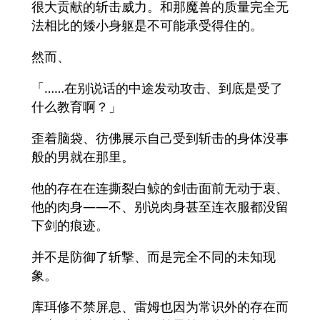
很大贡献的斩击威力。和那魔兽的质量完全无
法相比的矮小身躯是不可能承受得住的。
然而、
「……在别说话的中途发动攻击、到底是受了
什么教育啊？」
歪着脑袋、彷佛展示自己受到斩击的身体没事
般的男就在那里。
他的存在在连撕裂白鲸的剑击面前无动于衷、
他的肉身――不、别说肉身甚至连衣服都没留
下剑的痕迹。
并不是防御了斩撃、而是完全不同的未知现
象。
库珥修不禁屏息、雷姆也因为常识外的存在而