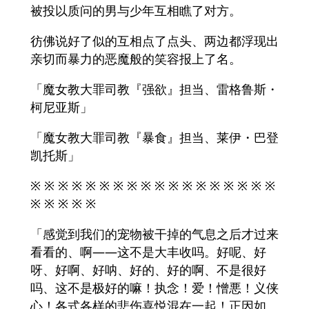
被投以质问的男与少年互相瞧了对方。
彷佛说好了似的互相点了点头、两边都浮现出
亲切而暴力的恶魔般的笑容报上了名。
「魔女教大罪司教『强欲』担当、雷格鲁斯・
柯尼亚斯」
「魔女教大罪司教『暴食』担当、莱伊・巴登
凯托斯」
※ ※ ※ ※ ※ ※ ※ ※ ※ ※ ※ ※ ※ ※ ※ ※ ※ ※
※ ※ ※ ※ ※
「感觉到我们的宠物被干掉的气息之后才过来
看看的、啊――这不是大丰收吗。好呢、好
呀、好啊、好呐、好的、好的啊、不是很好
吗、这不是极好的嘛！执念！爱！憎悪！义侠
心！各式各样的悲伤喜悦混在一起！正因如