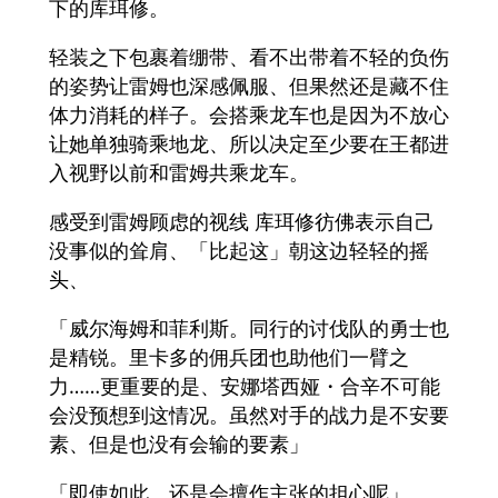
下的库珥修。
轻装之下包裹着绷带、看不出带着不轻的负伤
的姿势让雷姆也深感佩服、但果然还是藏不住
体力消耗的样子。会搭乘龙车也是因为不放心
让她单独骑乘地龙、所以决定至少要在王都进
入视野以前和雷姆共乘龙车。
感受到雷姆顾虑的视线 库珥修彷佛表示自己
没事似的耸肩、「比起这」朝这边轻轻的摇
头、
「威尔海姆和菲利斯。同行的讨伐队的勇士也
是精锐。里卡多的佣兵团也助他们一臂之
力……更重要的是、安娜塔西娅・合辛不可能
会没预想到这情况。虽然对手的战力是不安要
素、但是也没有会输的要素」
「即使如此、还是会擅作主张的担心呢」