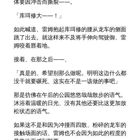
体要因冲击而撕裂――。
「库珥修大――！」
如此喊道、雷姆抱起库珥修的腰从龙车的侧面
跳了出去。就这样来不及将手伸向驾驶御、雷
姆咬着唇着地。
接着、在那之后――、
「真是的、希望别那么做呢。明明这边什么都
没干就要碾死、这实在不是一该做的事吧」
那是彷佛在午后的公园悠悠哉哉散步的语气。
沐浴着温暖的日光、没有其他还要比这更加放
松状态的语气。
如果这不是和因为冲撞而四散、粉碎的龙车的
接触场面的话、雷姆也不会因为如此的程度的