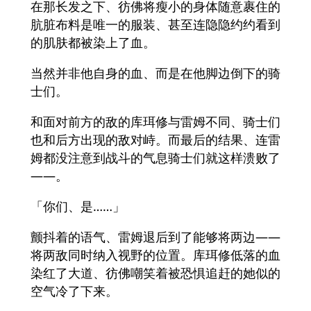
在那长发之下、彷佛将瘦小的身体随意裹住的
肮脏布料是唯一的服装、甚至连隐隐约约看到
的肌肤都被染上了血。
当然并非他自身的血、而是在他脚边倒下的骑
士们。
和面对前方的敌的库珥修与雷姆不同、骑士们
也和后方出现的敌对峙。而最后的结果、连雷
姆都没注意到战斗的气息骑士们就这样溃败了
――。
「你们、是……」
颤抖着的语气、雷姆退后到了能够将两边――
将两敌同时纳入视野的位置。库珥修低落的血
染红了大道、彷佛嘲笑着被恐惧追赶的她似的
空气冷了下来。