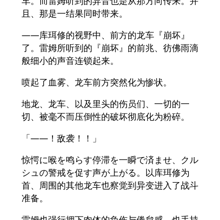
车。而雷姆听到的异音也是从那方向传来。并
且、那是一结果同时带来。
――库珥修的视野中、前方的龙车『崩坏』
了。雷姆所听到的『崩坏』的前兆、彷佛雨滴
般细小的声音连锁起来。
喷起了血雾、龙车前方突然化为惨状。
地龙、龙车、以及里头的伤员们、一切的一
切、被毫不而压倒性的破坏彻底化为粉碎。
「――！敌袭！！」
惊愕に喉を鸣らす停滞を一瞬で済ませ、クル
シュの警戒を促す声が上がる。以库珥修为
首、周围的其他龙车也察觉到异变进入了战斗
准备。
雷姆也强行押下肉体的负伤与倦怠感、也手持