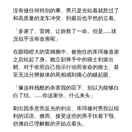
没有做任何特别的事、男只是光站着就胜过了
和高质量的龙车冲突、到最后也平然的立着。
「多谢了、雷姆、让妳救了一命。但是……状
况似乎没有改善呢」
在眼睛瞪大的雷姆腕中、被抱住的库珥修道谢
之后站起了身。她立刻将手中的骑士剑拔出
鞘、对于依照自己指示行动而丧命的骑士、甚
至无法分辨躯体的死相感到痛心的瞇起眼、
「像这样残酷的杀害我的臣下、别以为能够白
白了结。……你这家伙、什么来头」
刺出因杀意而反光的剑尖、库珥修对男投以锐
利的话语。燃而、接受这些的男手扶着下颚、
彷佛自己理解般的开始点着头。