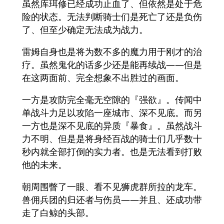
虽然库珥修已经成功止血了、但依然是处于危
险的状态。无法判断骑士们是死亡了还是负伤
了、但至少确定无法成为战力。
雷姆自身也是将为数不多的魔力用于刚才的治
疗。虽然鬼化的话多少还是能再续战――但是
在这两面前、完全想象不出胜过的画面。
一方是攻防完全毫无空隙的『强欲』。传闻中
单战斗力足以攻陷一座城市、深不见底。而另
一方也是深不见底的异质『暴食』。虽然战斗
力不明、但是是将身经百战的骑士们几乎数十
秒内就全部打倒的实力者。也是无法看到打败
他的未来。
朝周围瞥了一眼、看不见狮虎群所拉的龙车。
兽佣兵团的归还者与伤员――并且、还成功带
走了白鲸的头部。