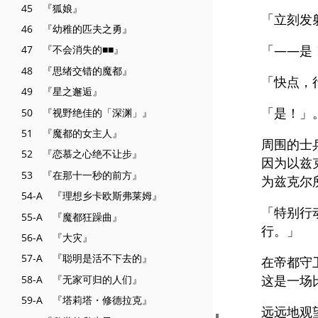
45 『狐娘』
「立刻发
46 『幼稚的匹夫之勇』
「——是
47 『不会消失的■■』
48 『思绪交错的魔都』
「快点，
49 『星之邂逅』
「是！」
50 『视野绝佳的「深渊」』
51 『魔都的女主人』
周围的士
52 『恋慕之心绝不让步』
因为以兹
53 『在那十一秒的前方』
为兹克尔
54-A 『理想乡卡欧斯弗莱姆』
「特别行
55-A 『魔都狂躁曲』
行。」
56-A 『大灾』
57-A 『聪明是活不下去的』
在帝都守
这是一场
58-A 『无家可归的人们』
59-A 『塔莉塔・修德拉克』
远远地观