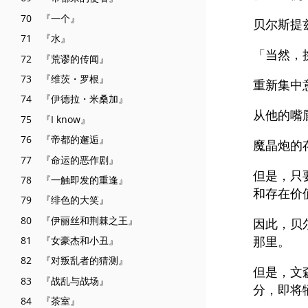
70 『一个』
贝尔斯提
71 『水』
「当然，挑
72 『荒谬的传闻』
73 『维茨・罗根』
重新集中
74 『伊德拉・米桑加』
从他的嘴
75 『I know』
76 『帝都的邂逅』
魔晶炮的
77 『命运的恶作剧』
但是，只
78 『一触即发的重逢』
和存在价
79 『绯色的大笑』
80 『伊丽丝和荆棘之王』
因此，贝
那里。
81 『女豪杰和小丑』
82 『对叛乱者的猜测』
但是，文
83 『战乱与战场』
分，即将
84 『茶室』