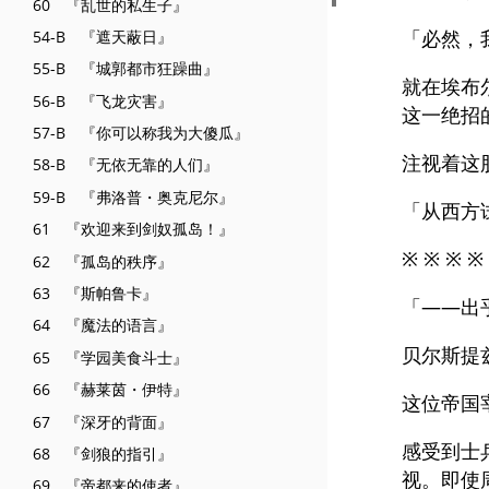
60 『乱世的私生子』
「必然，
54-B 『遮天蔽日』
55-B 『城郭都市狂躁曲』
就在埃布
56-B 『飞龙灾害』
这一绝招
57-B 『你可以称我为大傻瓜』
注视着这
58-B 『无依无靠的人们』
59-B 『弗洛普・奥克尼尔』
「从西方
61 『欢迎来到剑奴孤岛！』
※ ※ ※ ※
62 『孤岛的秩序』
63 『斯帕鲁卡』
「——出
64 『魔法的语言』
贝尔斯提
65 『学园美食斗士』
66 『赫莱茵・伊特』
这位帝国
67 『深牙的背面』
感受到士
68 『剑狼的指引』
视。即使
69 『帝都来的使者』