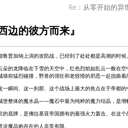
Re：从零开始的异
西边的彼方而来』
都鲁普加纳上演的攻防战，已经到了处处都是高潮的时候
云朵的龙降临在下雪的天空中，红色烈焰如乱云一般在空
城墙前猛烈碰撞，野兽的强壮和老狡猾的邪恶一起扭曲着
这一瞬间、这一刹那、这个战场上最大的焦点在于帝都的中
城堡整体的魔水晶——魔石中最为纯粹的魔力结晶，是增
宫的底牌，是佛拉基亚帝国拥有的最强火力轰击。在这个
道这魔晶炮存在的人非常有限。