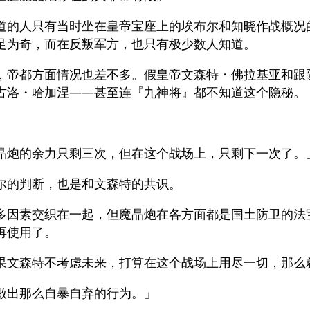
道的人只有当时坐在皇帝宝座上的埃布尔和知晓作战概况
足为奇，而在反叛军方，也只有极少数人知道。
，帝都方面情况也差不多。假皇帝文森特・佛拉基亚和跟
古洛・哈加涅——甚至连『九神将』都不知道这个隐秘。
、
晶炮的余力只剩三次，但在这个战场上，只剩下一次了。
尔的判断，也是和文森特的共识。
多因素交织在一起，但魔晶炮在各方面都是国土防卫的法
再使用了。
果文森特不考虑未来，打算在这个战场上用尽一切，那么
做出那么自暴自弃的行为。」