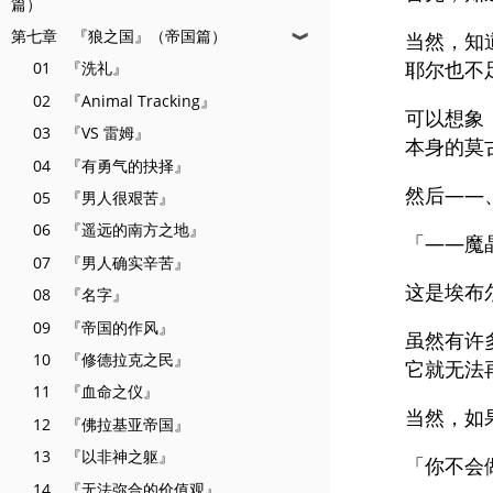
篇）
第七章 『狼之国』（帝国篇）
当然，知
❱
耶尔也不
01 『洗礼』
02 『Animal Tracking』
可以想象
03 『VS 雷姆』
本身的莫
04 『有勇气的抉择』
然后——
05 『男人很艰苦』
06 『遥远的南方之地』
「——魔
07 『男人确实辛苦』
这是埃布
08 『名字』
09 『帝国的作风』
虽然有许
10 『修德拉克之民』
它就无法
11 『血命之仪』
当然，如
12 『佛拉基亚帝国』
13 『以非神之躯』
「你不会
14 『无法弥合的价值观』