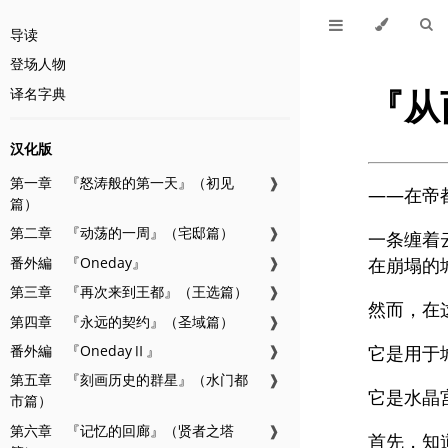
导读
登场人物
『从
译名字典
汉化版
第一章 『怒涛般的第一天』（初见
❱
――在帝
篇）
第二章 『动荡的一周』（宅邸篇）
❱
一条缠着
番外編 『Oneday』
❱
在崩塌的
第三章 『再次来到王都』（王选篇）
❱
然而，在
第四章 『永远的契约』（圣域篇）
❱
番外編 『OnedayⅡ』
❱
它是用于
第五章 『刻画历史的群星』（水门都
❱
它是水晶
市篇）
第六章 『记忆的回廊』（贤者之塔
❱
首先，知