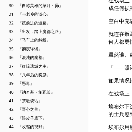
在战场上
30 『自称英雄的菜月・昴』
成任何损
31 『与老乡的谈心』
空白中充
32 『该前进的道路』
33 『出发，踏上魔都之路』
就连在叛
34 『马车上的纠纷』
何人都更
35 『彻夜详谈』
虽然谁、
36 『混沌的魔都』
37 『红琉璃城之主』
「——照
38 『八年后的奖励』
如果情况
39 『恶毒』
40 『纳奇基・施瓦茨』
在战场上
41 『茶歇谈话』
埃布尔下
42 『野心之兽』
的士兵感
43 『眼皮子底下』
埃布尔用
44 『收缩的视野』