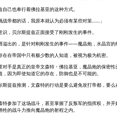
兹自己也奉行着佛拉基亚的这种方式。
战帝都的话，我原本就认为必须有某些对策......」
意识，贝尔斯提兹正面接受了刚刚发生的事件。
唇溢出的，是针对刚刚发生的事件——魔晶炮，水晶宫的
存在在帝国中只有极少数的人知道，被视为极为机密。
要对手是真正的皇帝文森特・佛拉基亚，魔晶炮的保密性
值，因为即使知道它的存在，防御也是不可能的。
尔斯提兹推测，文森特的行动是要么避免攻打帝都，要么
森特参加了这场战斗，甚至掌握了反叛军的指挥权，并开
牺牲的战斗力推向魔晶炮的射程之内。