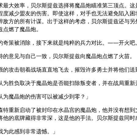
求最大效率，贝尔斯提兹选择将魔晶炮瞄准第三顶点。这
程度减少盟友的伤害。即使这样，对手也无法避免陷入困
碎敌方的所有计谋。出于这样的考虑，贝尔斯提兹还与另
兹点燃了魔晶炮。
的奇策被消除，接下来就是纯粹的兵力对比。——开火吧
特的意见与自己一致，贝尔斯提兹向魔晶炮点燃了火苗。
强的攻击朝着战场直直地飞去，摧毁许多勇士并将他们送
认为胜负取决于魔晶炮是否能扫除叛变者，并在战局重新
认为魔晶炮的伤害可以被减少到零？」
森特重新启动了被封印在水晶宫的魔晶炮，他并没有想到
将他的底牌藏得非常深，这是他的手法。贝尔斯提兹同时
我为此感到非常遗憾。」