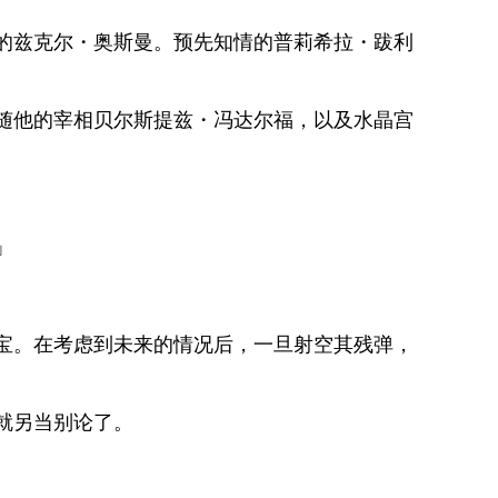
的兹克尔・奥斯曼。预先知情的普莉希拉・跋利
随他的宰相贝尔斯提兹・冯达尔福，以及水晶宫
」
宝。在考虑到未来的情况后，一旦射空其残弹，
就另当别论了。