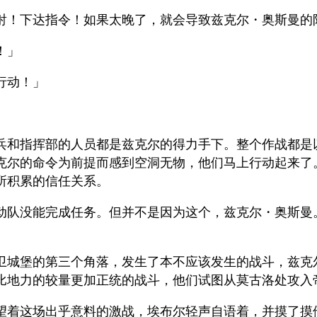
射！下达指令！如果太晚了，就会导致兹克尔・奥斯曼的
！」
行动！」
。
兵和指挥部的人员都是兹克尔的得力手下。整个作战都是
克尔的命令为前提而感到空洞无物，他们马上行动起来了
所积累的信任关系。
动队没能完成任务。但并不是因为这个，兹克尔・奥斯曼
卫城堡的第三个角落，发生了本不应该发生的战斗，兹克
比地力的较量更加正统的战斗，他们试图从莫古洛处攻入
望着这场出乎意料的激战，埃布尔轻声自语着，并摸了摸