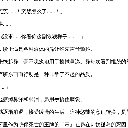
瓦茨……！突然怎么了……！」
事……」
能没事……你看你这副狼狈样子……！」
，脸上满是各种液体的昴让维茨声音颤抖。
来扶起昴，毫不犹豫地用手擦拭鼻涕。昴每次看到维茨的
弃脏东西而行动是一种非常了不起的品质。
……」
地擦掉鼻涕和眼泪，昴用手捂住脑袋。
撼逐渐消退，接受缓慢的生活。这种悠哉的意识转换，是
牙里作为确保死亡的王牌的『毒』在昴在剑奴孤岛的死因