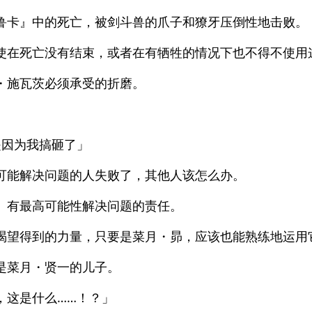
鲁卡』中的死亡，被剑斗兽的爪子和獠牙压倒性地击败。
使在死亡没有结束，或者在有牺牲的情况下也不得不使用
・施瓦茨必须承受的折磨。
是因为我搞砸了」
可能解决问题的人失败了，其他人该怎么办。
。有最高可能性解决问题的责任。
渴望得到的力量，只要是菜月・昴，应该也能熟练地运用
是菜月・贤一的儿子。
，这是什么……！？」