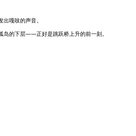
发出嘎吱的声音。
孤岛的下层——正好是跳跃桥上升的前一刻。