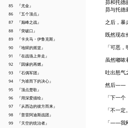
昴和托德
85 『尤金』
昴与托德
86 『五个顶点』
之后，暴
87 『巅峰之战』
88 『突破口』
既然现在
89 『卡夫马・伊鲁克斯』
「可恶，
90 『地狱的摇篮』
91 『在战场上奔走』
虽然嘟哝
92 『因缘的再燃』
吐出怒气
93 『石偶军团』
94 『为谁而下的决心』
然后——
95 『顶点楚歌』
「下一个
96 『用深爱描绘』
97 『从西边的彼方而来』
「不一定
98 『普雷阿迪斯战团』
「——我
99 『天空的统治者』