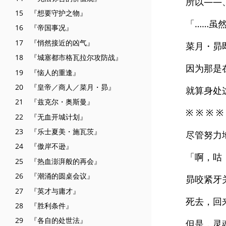
所以——
15 『想要守护之物』
「……虽
16 『帝国事况』
17 『悄然接近的凶气』
菜月・昴
18 『城塞都市格瓦拉尔攻防战』
因为那是
19 『恼人的重逢』
20 『皇帝／商人／菜月・昴』
就算身处
21 『兹克尔・奥斯曼』
※ ※ ※ ※
22 『无血开城计划』
23 『乐士夏美・施瓦茨』
尽管努力
24 『傲岸不逊』
「啊，咕
25 『热血澎湃般的再会』
26 『潮涌的圆桌会议』
昴咬紧牙
27 『英才与庸才』
死去，回
28 『胜利条件』
29 『各自的处世法』
但是，灵