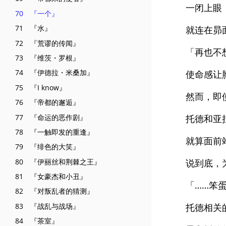
一闭上眼
70 『一个』
71 『水』
就连在昴
72 『荒谬的传闻』
「再也不
73 『维茨・罗根』
74 『伊德拉・米桑加』
使命感让
75 『I know』
然而，即
76 『帝都的邂逅』
77 『命运的恶作剧』
托德和亚
78 『一触即发的重逢』
就算面前
79 『绯色的大笑』
80 『伊丽丝和荆棘之王』
说到底，
81 『女豪杰和小丑』
「……笨
82 『对叛乱者的猜测』
83 『战乱与战场』
托德相关
84 『茶室』