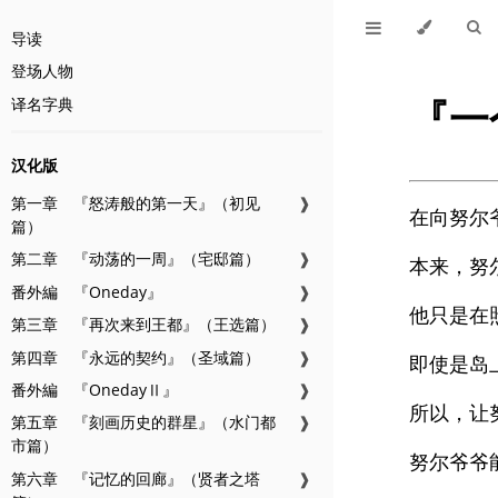
导读
登场人物
『一
译名字典
汉化版
第一章 『怒涛般的第一天』（初见
❱
在向努尔
篇）
第二章 『动荡的一周』（宅邸篇）
❱
本来，努
番外編 『Oneday』
❱
他只是在
第三章 『再次来到王都』（王选篇）
❱
第四章 『永远的契约』（圣域篇）
❱
即使是岛
番外編 『OnedayⅡ』
❱
所以，让
第五章 『刻画历史的群星』（水门都
❱
市篇）
努尔爷爷
第六章 『记忆的回廊』（贤者之塔
❱