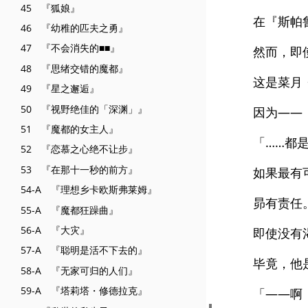
45 『狐娘』
在『斯帕
46 『幼稚的匹夫之勇』
47 『不会消失的■■』
然而，即
48 『思绪交错的魔都』
这是菜月
49 『星之邂逅』
50 『视野绝佳的「深渊」』
因为——
51 『魔都的女主人』
「……都
52 『恋慕之心绝不让步』
53 『在那十一秒的前方』
如果最有
54-A 『理想乡卡欧斯弗莱姆』
昴有责任
55-A 『魔都狂躁曲』
56-A 『大灾』
即使没有
57-A 『聪明是活不下去的』
毕竟，他
58-A 『无家可归的人们』
59-A 『塔莉塔・修德拉克』
「——啊