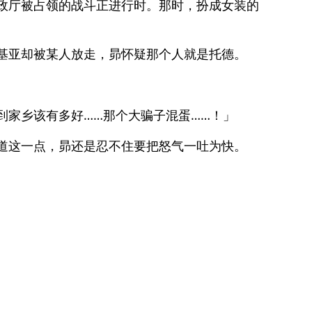
政厅被占领的战斗正进行时。那时，扮成女装的
基亚却被某人放走，昴怀疑那个人就是托德。
到家乡该有多好……那个大骗子混蛋……！」
道这一点，昴还是忍不住要把怒气一吐为快。