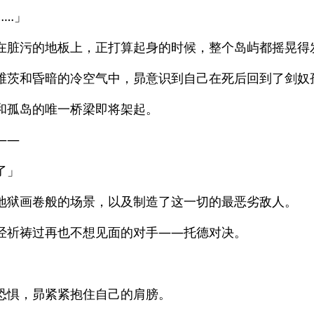
……」
在脏污的地板上，正打算起身的时候，整个岛屿都摇晃得
维茨和昏暗的冷空气中，昴意识到自己在死后回到了剑奴
和孤岛的唯一桥梁即将架起。
——
了」
地狱画卷般的场景，以及制造了这一切的最恶劣敌人。
经祈祷过再也不想见面的对手——托德对决。
恐惧，昴紧紧抱住自己的肩膀。