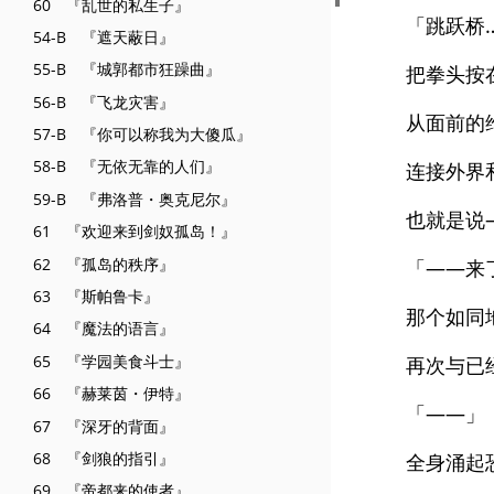
60 『乱世的私生子』
「跳跃桥
54-B 『遮天蔽日』
55-B 『城郭都市狂躁曲』
把拳头按
56-B 『飞龙灾害』
从面前的
57-B 『你可以称我为大傻瓜』
58-B 『无依无靠的人们』
连接外界
59-B 『弗洛普・奥克尼尔』
也就是说
61 『欢迎来到剑奴孤岛！』
62 『孤岛的秩序』
「——来
63 『斯帕鲁卡』
那个如同
64 『魔法的语言』
65 『学园美食斗士』
再次与已
66 『赫莱茵・伊特』
「——」
67 『深牙的背面』
68 『剑狼的指引』
全身涌起
69 『帝都来的使者』