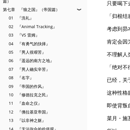
篇）
只要喝下
第七章 『狼之国』（帝国篇）
❱
「归根结
01 『洗礼』
02 『Animal Tracking』
考虑到昴
03 『VS 雷姆』
肯定会因
04 『有勇气的抉择』
05 『男人很艰苦』
不理解人
06 『遥远的南方之地』
「绝对不
07 『男人确实辛苦』
08 『名字』
已经，关
09 『帝国的作风』
这种性格
10 『修德拉克之民』
11 『血命之仪』
即使背叛
12 『佛拉基亚帝国』
菜月・施
13 『以非神之躯』
14 『无法弥合的价值观』