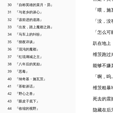
30 『自称英雄的菜月・昴』
「喂，施
31 『与老乡的谈心』
32 『该前进的道路』
「没，没
33 『出发，踏上魔都之路』
「怎么可
34 『马车上的纠纷』
35 『彻夜详谈』
趴在地上
36 『混沌的魔都』
维茨跑过
37 『红琉璃城之主』
38 『八年后的奖励』
能够不嫌
39 『恶毒』
「啊，呜
40 『纳奇基・施瓦茨』
41 『茶歇谈话』
维茨粗暴
42 『野心之兽』
死去的震
43 『眼皮子底下』
44 『收缩的视野』
隐藏在后