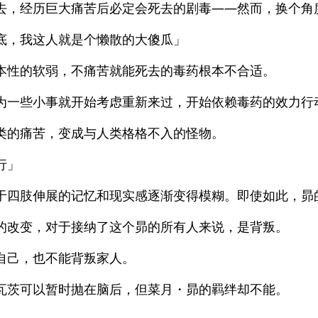
去，经历巨大痛苦后必定会死去的剧毒——然而，换个角
底，我这人就是个懒散的大傻瓜」
本性的软弱，不痛苦就能死去的毒药根本不合适。
为一些小事就开始考虑重新来过，开始依赖毒药的效力行
类的痛苦，变成与人类格格不入的怪物。
行」
于四肢伸展的记忆和现实感逐渐变得模糊。即使如此，昴
的改变，对于接纳了这个昴的所有人来说，是背叛。
自己，也不能背叛家人。
瓦茨可以暂时抛在脑后，但菜月・昴的羁绊却不能。