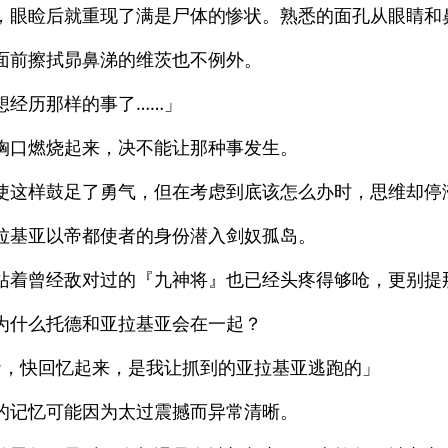
，眼睑后就重现了满是尸体的惨状。熟悉的面孔从眼睛和
面前擦拭昴鼻涕的维茨也不例外。
想经历那样的事了……」
胸口燃烧起来，决不能让那种事发生。
使这样鼓足了勇气，但在考虑到底该怎么办时，思维却停
拉基亚以帝都使者的身份潜入剑奴孤岛。
站着曾经敌对过的『九神将』也已经头疼得够呛，更别提
为什么托德和亚拉基亚会在一起？
蛋，快回忆起来，是我让抓到的亚拉基亚逃跑的」
的记忆可能因为太过震撼而异常清晰。