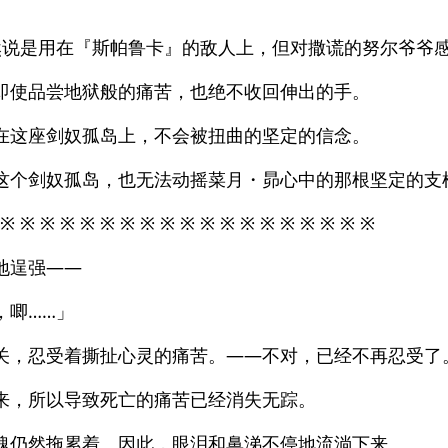
、
然说是用在『斯帕鲁卡』的敌人上，但对撒谎的努尔爷爷
即使品尝地狱般的痛苦，也绝不收回伸出的手。
在这座剑奴孤岛上，不会被扭曲的坚定的信念。
这个剑奴孤岛，也无法动摇菜月・昴心中的那根坚定的支
 ※ ※ ※ ※ ※ ※ ※ ※ ※ ※ ※ ※ ※ ※ ※ ※ ※ ※ ※
地逞强——
，唧……」
关，忍受着撕扯心灵的痛苦。——不对，已经不再忍受了
来，所以导致死亡的痛苦已经消失无踪。
魂仍然拖累着。因此，眼泪和鼻涕不停地流淌下来。