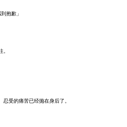
感到抱歉」
柱。
。忍受的痛苦已经抛在身后了。