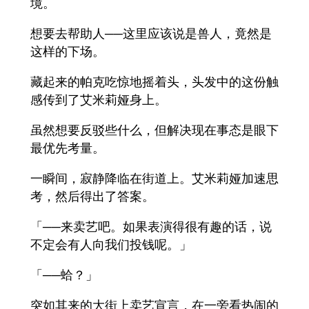
境。
想要去帮助人──这里应该说是兽人，竟然是
这样的下场。
藏起来的帕克吃惊地摇着头，头发中的这份触
感传到了艾米莉娅身上。
虽然想要反驳些什么，但解决现在事态是眼下
最优先考量。
一瞬间，寂静降临在街道上。艾米莉娅加速思
考，然后得出了答案。
「──来卖艺吧。如果表演得很有趣的话，说
不定会有人向我们投钱呢。」
「──蛤？」
突如其来的大街上卖艺宣言，在一旁看热闹的