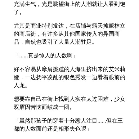
充满生气，光是眺望街上的人潮就让人看到饱
了。
尤其是商业特别发达，在店铺与露天摊贩林立
的商店街，有许多从其他国家传入的异国商
品，自然也吸引了大量人潮驻足。
「……真是惊人的人数啊」
好不容易从摩肩擦踵的人海里挤出来的艾米莉
娅，一边抚平凌乱的银色秀发一边看着眼前的
人龙。
想要靠自己在街上找到人实在太过困难，少女
双眉因苦恼而皱成一团。
「虽然那孩子的穿着十分惹人注目……但在王
都的人数面前还是相形失色呢」