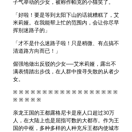
子气举动的少女，被称作帕克的小猫笑了。
「好啦！要是等到太阳下山的话就糟糕了，艾
米莉娅。在我能帮上忙的范围内，会让你尽早
挥别迷路子的」
「才不是什么迷路子啦！只是稍微、有点搞不
清道路方向而已！」
倔强地做出反驳的少女──艾米莉娅，露出不
满表情踏出步伐，在人群中搜寻失散的从者少
女。
※ ※ ※ ※ ※ ※ ※ ※ ※ ※ ※ ※ ※ ※ ※ ※ ※ ※
※ ※ ※ ※ ※
亲龙王国的王都露格尼卡是座人口超过30万
人，在大陆上也是屈指可数的大都市。作为王
国的中枢，多种多样的人种充斥王都内使城市