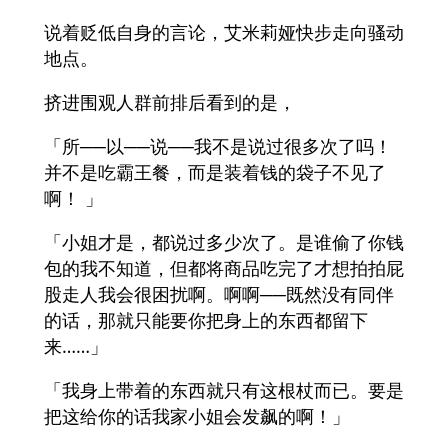
说着贬低自身的言论，艾米莉娅快步走向骚动
地点。
挤进围观人群前排后看到的是，
「所──以──说──我不是说过很多次了吗！
并不是吃霸王餐，而是装着钱的袋子不见了
啊！ 」
「小姐才是，都说过多少次了。是谁偷了你钱
包的我不知道，但都将商品吃完了才想拍拍屁
股走人我会很困扰啊。啊啊──既然没有同伴
的话，那就只能要你把身上的东西都留下
来……」
「我身上带着的东西就只有这根杖而已。要是
把这给你的话我家小姐会发飙的啊！」