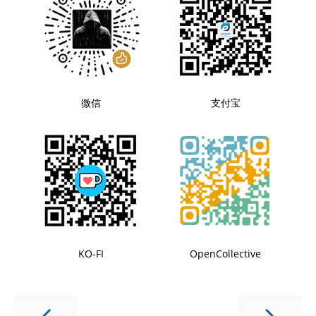
微信
支付宝
KO-FI
OpenCollective