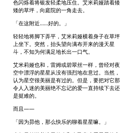
色闪烁着将银发轻柔地压住。艾米莉娅踏着矮
矮的草坪，向庭院的一角走去。
「在这附近……好的。」
轻轻地将脚下弄平，艾米莉娅横着身子在草坪
上坐下。突然，抬头望向满布开来的漫天星
斗，不知为何满足地长出一口气。
艾米莉娅也和，雷姆或碧翠丝一样，曾经对夜
空中漂浮的星星从没有强烈地在意过。当然，
认为星空很美丽是有过的。但是，要把对它那
令人入迷的美丽绝不忘记的爱一直持续下去还
是挺难的。
而且——
「因为昴他，那么快乐的聊着星星嘛。」