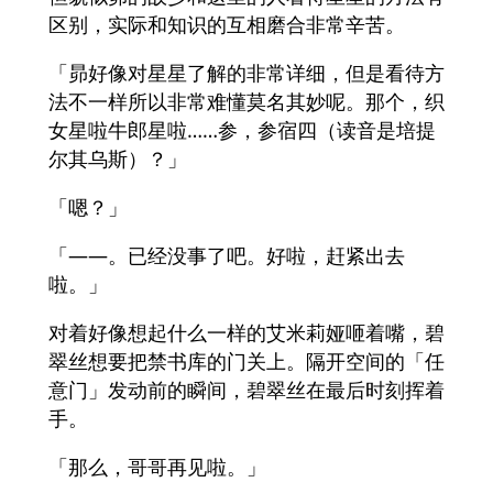
区别，实际和知识的互相磨合非常辛苦。
「昴好像对星星了解的非常详细，但是看待方
法不一样所以非常难懂莫名其妙呢。那个，织
女星啦牛郎星啦……参，参宿四（读音是培提
尔其乌斯）？」
「嗯？」
「——。已经没事了吧。好啦，赶紧出去
啦。」
对着好像想起什么一样的艾米莉娅咂着嘴，碧
翠丝想要把禁书库的门关上。隔开空间的「任
意门」发动前的瞬间，碧翠丝在最后时刻挥着
手。
「那么，哥哥再见啦。」