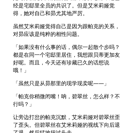
经是宅邸里全员的共识了。但是艾米莉娅觉
得，她对自己和昴尤其地严厉。
虽然艾米莉娅觉得自己是因为跟帕克的关系，
对昴应该是纯粹的相性问题。
「如果没有什么事的话，偶尔一起散个步吗？
都是在同一个宅邸里居住，我想跟贝蒂更加友
好呢。而且，今天还有珍藏已久的话想说
哦！」
「虽然只是从昴那里的现学现卖呢——」
「帕克你稍微闭嘴！呐，碧翠丝，怎么样？不
行吗？」
让旁边打岔的帕克沉默，艾米莉娅对碧翠丝歪
了歪头。但碧翠丝在艾米莉娅的视线下向后退
了退，然后猛地扭过头去。