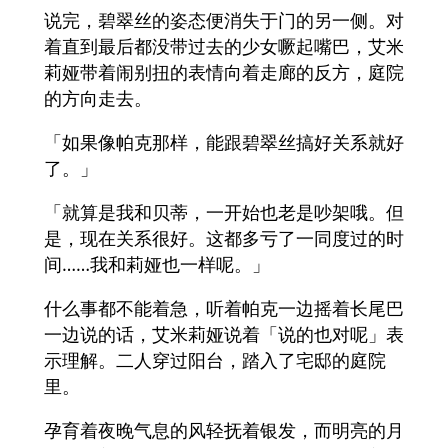
说完，碧翠丝的姿态便消失于门的另一侧。对
着直到最后都没带过去的少女噘起嘴巴，艾米
莉娅带着闹别扭的表情向着走廊的反方，庭院
的方向走去。
「如果像帕克那样，能跟碧翠丝搞好关系就好
了。」
「就算是我和贝蒂，一开始也老是吵架哦。但
是，现在关系很好。这都多亏了一同度过的时
间……我和莉娅也一样呢。」
什么事都不能着急，听着帕克一边摇着长尾巴
一边说的话，艾米莉娅说着「说的也对呢」表
示理解。二人穿过阳台，踏入了宅邸的庭院
里。
孕育着夜晚气息的风轻抚着银发，而明亮的月