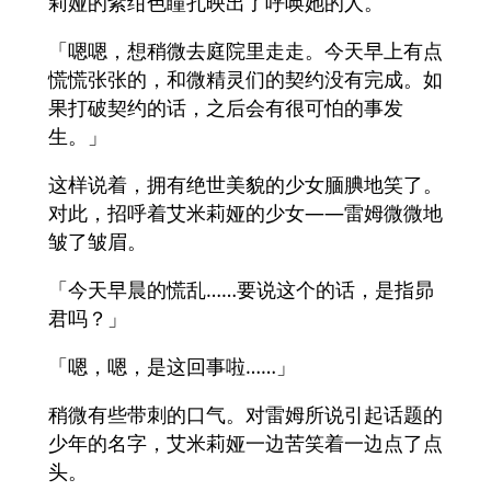
莉娅的紫绀色瞳孔映出了呼唤她的人。
「嗯嗯，想稍微去庭院里走走。今天早上有点
慌慌张张的，和微精灵们的契约没有完成。如
果打破契约的话，之后会有很可怕的事发
生。」
这样说着，拥有绝世美貌的少女腼腆地笑了。
对此，招呼着艾米莉娅的少女——雷姆微微地
皱了皱眉。
「今天早晨的慌乱……要说这个的话，是指昴
君吗？」
「嗯，嗯，是这回事啦……」
稍微有些带刺的口气。对雷姆所说引起话题的
少年的名字，艾米莉娅一边苦笑着一边点了点
头。