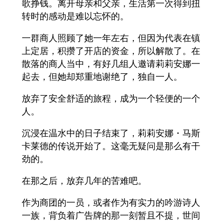
歌挣钱。离开母亲和父亲，生活第一次得到扭
转时的感动是难以忘怀的。
一群商人照顾了她一年左右，但因为代表在镇
上定居，积攒了开店的资金，所以解散了。在
散落的商人当中，有好几组人邀请莉莉安娜一
起去，但她却郑重地谢绝了，独自一人。
放弃了安全舒适的旅程，成为一个轻便的一个
人。
沉浸在温水中的日子结束了，莉莉安娜・马斯
卡莱德的传说开始了。这毫无疑问是那么有干
劲的。
在那之后，放弃几年的苦难吧。
作为商团的一员，或者作为有实力的吟游诗人
一族，背负着广告牌的那一刻暂且不提，世间