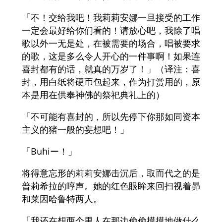
「不！交给我吧！我莉莉安娜一旦接受的工作
一定会最好给你们看的！请放心吧，我除了唱
歌以外一无是处，在被需要的场合，唱被要求
的歌，这是多么令人开心的一件事啊！如果连
喜封都有的话，就真的万岁了！」（译注：喜
封，用白纸将硬币包起来，作为打赏用的，原
本是用在供奉神佛的祭祀典礼上的）
「不可能有喜封的，所以先停下你那如同资本
主义的猪一般的妄想吧！」
「Buhiー！」
将得意忘形的莉莉安娜击沉后，取而代之的是
普莉希拉的哼声。她的红色眼眸来回扫视着昴
和莱因哈鲁特两人。
「我还在想两个男人在那边偷偷摸摸地做什么