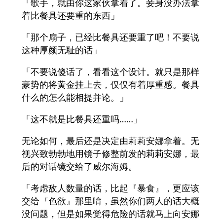
「歌手，就由你这家伙拿着了。妾身没办法拿
着比餐具还要重的东西」
「那个扇子，已经比餐具还要重了吧！不要说
这种厚颜无耻的话」
「不要说傻话了，看看这个设计。就只是那样
豪势的将黄金挂上去，仅仅有着厚重感。餐具
什么的怎么能相提并论。」
「这不就是比餐具还重吗……」
无论如何，最后还是决定由莉莉安娜拿着。无
视兴致勃勃地用镜子修整前发的莉莉安娜，最
后的对话镜交给了威尔海姆。
「考虑敌人数量的话，比起『暴食』，更应该
交给『色欲』那里唷，虽然你们两人的话大概
没问题，但是如果觉得危险的话就马上向安娜