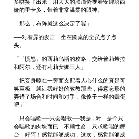
多哄笑了出来，用大大的黑瞳俯视着安娜塔西
娅的里卡多，带着非常温柔的眼神。
「那么，布阵就这么决定了喔」
──对着昴的发言，坐在圆桌的全员点了点
头。
「『愤怒』的西莉乌斯的攻略，交给普莉希拉
和阿尔，还有莉莉安娜三人」
「把妾身晾在一旁而支配着人心什么的真是可
笑至极。就让我好好的教教那些，得意忘形的
弄错了场合和时间和对手，像傻子一样的蠢蛋
吧」
「只会唱歌──只会唱歌──我是…对，是个只
会唱歌的肉块而已。不顾性命，只求歌唱的舞
台。好阿！感觉能够成功，这次，感觉能够成