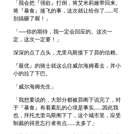
「我会把『强欲』打倒，将艾米莉娅带回来。
将『暴食』揍飞的事，这次就让给你了……可
别搞砸了喔！」
「──你的期待，我一定会回应的。这次一
定，这次一定要！」
深深的点了点头，尤里乌斯接下了昴的信赖。
『最优』的骑士就这么往威尔海姆看去，并小
小的拉了下巴。
「威尔海姆先生」
「我想要说的，大部分都被昴阁下说完了，对
于『暴食』有着紊乱的心境是事实……因此我
也，拜托尤里乌斯阁下了，这个城市里，应受
制裁的得意忘行者有点……太多了」