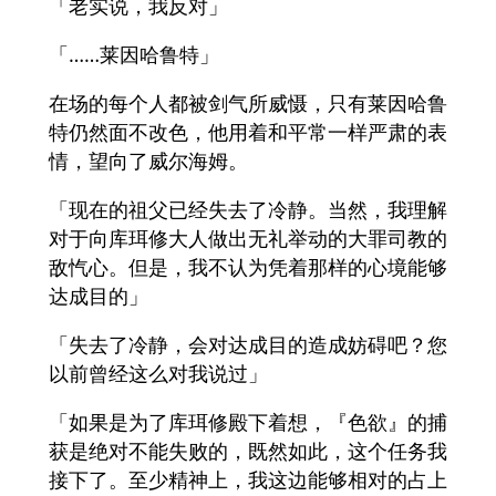
「老实说，我反对」
「……莱因哈鲁特」
在场的每个人都被剑气所威慑，只有莱因哈鲁
特仍然面不改色，他用着和平常一样严肃的表
情，望向了威尔海姆。
「现在的祖父已经失去了冷静。当然，我理解
对于向库珥修大人做出无礼举动的大罪司教的
敌忾心。但是，我不认为凭着那样的心境能够
达成目的」
「失去了冷静，会对达成目的造成妨碍吧？您
以前曾经这么对我说过」
「如果是为了库珥修殿下着想，『色欲』的捕
获是绝对不能失败的，既然如此，这个任务我
接下了。至少精神上，我这边能够相对的占上