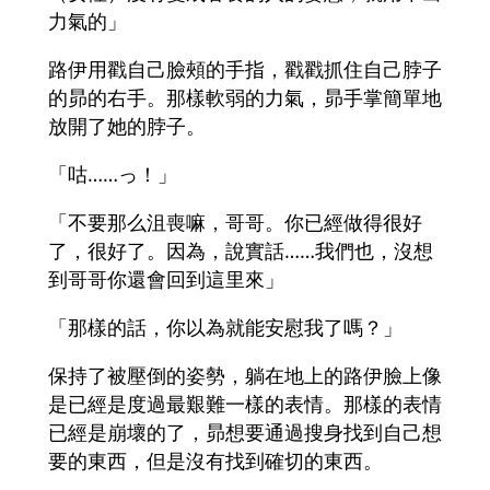
力氣的」
路伊用戳自己臉頰的手指，戳戳抓住自己脖子
的昴的右手。那樣軟弱的力氣，昴手掌簡單地
放開了她的脖子。
「咕……っ！」
「不要那么沮喪嘛，哥哥。你已經做得很好
了，很好了。因為，說實話……我們也，沒想
到哥哥你還會回到這里來」
「那樣的話，你以為就能安慰我了嗎？」
保持了被壓倒的姿勢，躺在地上的路伊臉上像
是已經是度過最艱難一樣的表情。那樣的表情
已經是崩壞的了，昴想要通過搜身找到自己想
要的東西，但是沒有找到確切的東西。