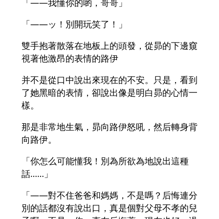
「――我懂你的喲，哥哥」
「――ッ！別開玩笑了！」
雙手抱著散落在地板上的頭發，從昴的下邊窺
視著他激昂的表情的路伊
并不是從口中說出來現在的不安。只是，看到
了她黑暗的表情，卻說出像是明白昴的心情一
樣。
那是非常地生氣，昴向路伊怒吼，然后轉身背
向路伊。
「你怎么可能懂我！別為所欲為地說出這種
話……」
「――對不住爸爸和媽媽，不是嗎？后悔連分
別的話都沒有說出口，真是個對父母不孝的兒