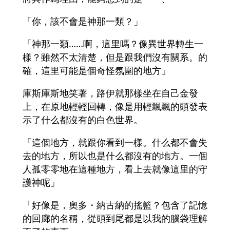
「你，該不會是神那一類？」
「神那一類……啊，這里嗎？像異世界轉生一
樣？雖然不太清楚，但是跟我們沒有關系。的
確，這里可能是個奇怪氛圍的地方」
庫斯庫斯地笑著，路伊就那樣坐在自己金發
上，在原地輕輕回轉，像是用輕飄飄的頭發表
示了什么都沒有的白色世界。
「這個地方，就跟你看到一樣。什么都不會失
去的地方，所以也是什么都沒有的地方。一個
人孤零零地在這種地方，看上去就像這里的守
護神呢」
「好像是，奧多・納古納的搖籃？包含了記憶
的回廊的名稱，從頭到尾都是以我的腦袋理解