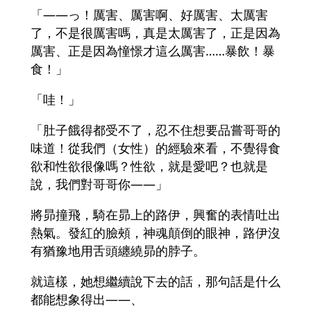
「――っ！厲害、厲害啊、好厲害、太厲害
了，不是很厲害嗎，真是太厲害了，正是因為
厲害、正是因為憧憬才這么厲害……暴飲！暴
食！」
「哇！」
「肚子餓得都受不了，忍不住想要品嘗哥哥的
味道！從我們（女性）的經驗來看，不覺得食
欲和性欲很像嗎？性欲，就是愛吧？也就是
說，我們對哥哥你――」
將昴撞飛，騎在昴上的路伊，興奮的表情吐出
熱氣。發紅的臉頰，神魂顛倒的眼神，路伊沒
有猶豫地用舌頭纏繞昴的脖子。
就這樣，她想繼續說下去的話，那句話是什么
都能想象得出――、