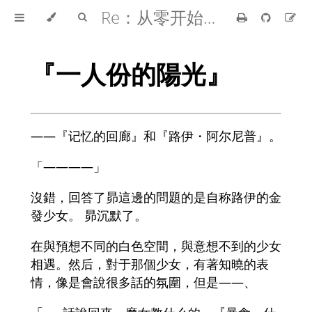
Re：从零开始的异世界生活
『一人份的陽光』
――『记忆的回廊』和『路伊・阿尔尼普』。
「――――」
沒錯，回答了昴這邊的問題的是自称路伊的金
發少女。 昴沉默了。
在與預想不同的白色空間，與意想不到的少女
相遇。然后，對于那個少女，有著知曉的表
情，像是會說很多話的氛圍，但是――、