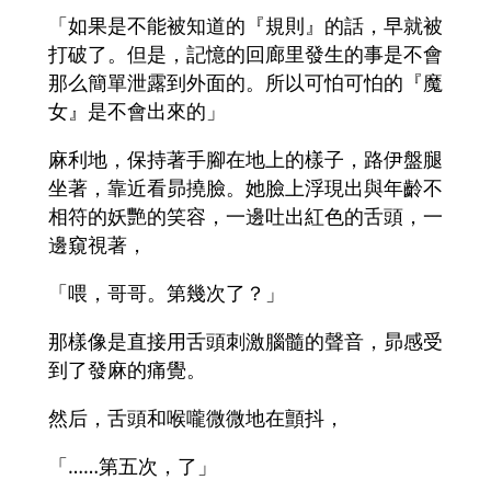
「如果是不能被知道的『規則』的話，早就被
打破了。但是，記憶的回廊里發生的事是不會
那么簡單泄露到外面的。所以可怕可怕的『魔
女』是不會出來的」
麻利地，保持著手腳在地上的樣子，路伊盤腿
坐著，靠近看昴撓臉。她臉上浮現出與年齡不
相符的妖艷的笑容，一邊吐出紅色的舌頭，一
邊窺視著，
「喂，哥哥。第幾次了？」
那樣像是直接用舌頭刺激腦髓的聲音，昴感受
到了發麻的痛覺。
然后，舌頭和喉嚨微微地在顫抖，
「……第五次，了」