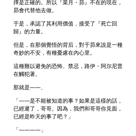
擇是正確的。所以『菜月・昴』不在的現在，
昴會代替他去做。
于是，承認了其利用價值，接受了『死亡回
歸』的力量。
但是，在那個覺悟的背后，對于昴來說是一種
奇妙的不安，有種憂慮在內心里。
這種難以避免的恐怖、禁忌，路伊・阿尔尼普
在觸犯著。
那就是――、
「――是不能被知道的事？如果是這樣的話，
已經遲了，哥哥。因為，我們和哥哥你見面，
已經是昨天的事了吧？」
「――――」