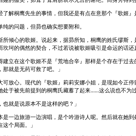
经了解桐鹰先生的事情，但我还是有点在意那个『歌姬』
单纯的问题，但昴也确实想要附和。
斯所倾心的歌姬。说起来，据昴所知，桐鹰的姓氏缪斯，
而坎坷的偶然的契合，不过若说被歌姬吸引是命运的话还
得建立在这个歌姬不是『荒地合辛』那样是个存在于过去
，那就是无药可救了吧。」
大可放心。现代的『歌姬』莉莉安娜小姐，是现如今正停
她处于被先前提到的桐鹰氏藏蓄了起来……这么说也不为
，也就是说原本不是这样的吧？」
本是一边旅游一边演唱，是个吟游诗人呢。然后就在她到
在这个局面。」