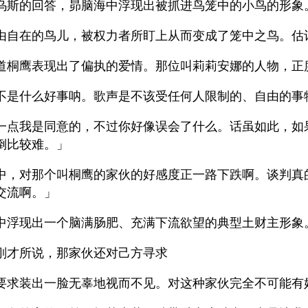
乌斯的回答，昴脑海中浮现出被抓进鸟笼中的小鸟的形象
由自在的鸟儿，被权力者所盯上从而变成了笼中之鸟。估
道桐鹰表现出了偏执的爱情。那位叫莉莉安娜的人物，正
不是什么好事呐。歌声是不该受任何人限制的、自由的事
一点我是同意的，不过你好像误会了什么。话虽如此，如
倒比较难。」
中，对那个叫桐鹰的家伙的好感度正一路下跌啊。谈判真
交流啊。」
中浮现出一个脑满肠肥、充满下流欲望的典型土财主形象
刚才所说，那家伙还对己方寻求
要求装出一脸无辜地视而不见。对这种家伙完全不可能有