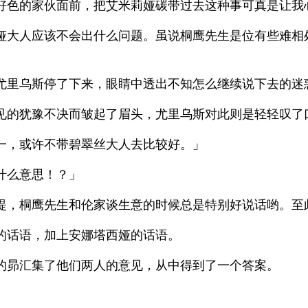
好色的家伙面前，把艾米莉娅碳带过去这种事可真是让我
娅大人应该不会出什么问题。虽说桐鹰先生是位有些难相
尤里乌斯停了下来，眼睛中透出不知怎么继续说下去的迷
见的犹豫不决而皱起了眉头，尤里乌斯对此则是轻轻叹了
一，或许不带碧翠丝大人去比较好。」
什么意思！？」
提，桐鹰先生和伦家谈生意的时候总是特别好说话哟。至
的话语，加上安娜塔西娅的话语。
的昴汇集了他们两人的意见，从中得到了一个答案。