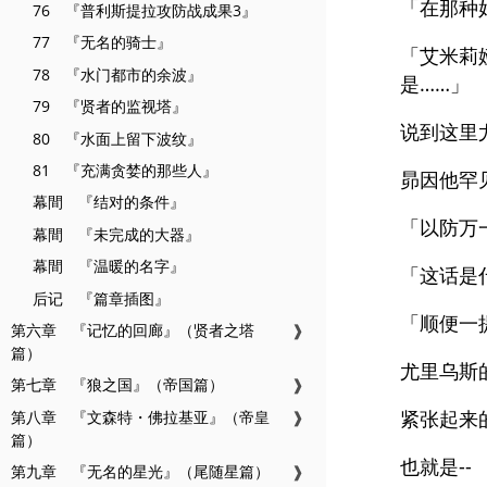
「在那种
76 『普利斯提拉攻防战成果3』
77 『无名的骑士』
「艾米莉
78 『水门都市的余波』
是……」
79 『贤者的监视塔』
说到这里
80 『水面上留下波纹』
81 『充满贪婪的那些人』
昴因他罕
幕間 『结对的条件』
「以防万
幕間 『未完成的大器』
幕間 『温暖的名字』
「这话是
后记 『篇章插图』
「顺便一
第六章 『记忆的回廊』（贤者之塔
❱
篇）
尤里乌斯
第七章 『狼之国』（帝国篇）
❱
紧张起来
第八章 『文森特・佛拉基亚』（帝皇
❱
篇）
也就是--
第九章 『无名的星光』（尾随星篇）
❱