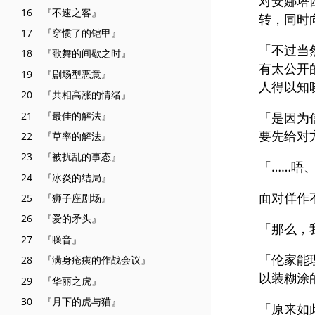
对安娜塔
16 『不速之客』
转，同时
17 『穿惯了的铠甲』
「不过当
18 『歌舞的间歇之时』
有太公开
19 『剧场型恶意』
人得以知
20 『共相高涨的情绪』
21 『最佳的解法』
「是因为
要先给对
22 『草率的解法』
23 『被扰乱的事态』
「……唔
24 『冰炎的结局』
面对佯作
25 『狮子座剧场』
26 『爱的矛头』
「那么，
27 『噪音』
「伦家能
28 『满身疮痍的作战会议』
以装糊涂
29 『华丽之虎』
30 『月下的虎与猫』
「原来如