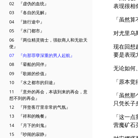
02 『虚伪的血统』
表现很相
03 『各自的见解』
「虽然算
04 『旅行途中』
05 『水门都市』
对尤里乌
06 『两位精灵骑士，强欲商人和无欲天
现在回想
使』
要是表现
07 『向那罪孽深重的男人起航』
08 『晕船的同伴』
无论如何
09 『歌姬的价值』
「原本觉
10 『水之都市的归途』
11 『意外的再会，本该到来的再会，意
「虽然那
想不到的再会』
只凭长子
12 『拜垫客厅里非常的气氛』
「这一点
13 『祥和的晚餐』
营魔矿石
14 『月下的剑鬼』
15 『吵闹的寂静』