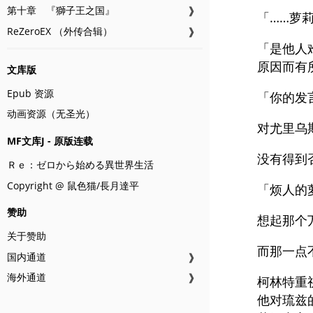
第十章 『獅子王之国』
❱
「……萝
ReZeroEX （外传合辑）
❱
「是他人
原因而有
文库版
Epub 资源
「你的发
动画资源（无圣光）
对尤里乌
MF文库J - 原版连载
没有得到
Ｒｅ：ゼロから始める異世界生活
Copyright @ 鼠色猫/長月達平
「烦人的
赞助
想起那个
关于赞助
而那一点
国内通道
❱
海外通道
❱
柯林特重
他对琉兹