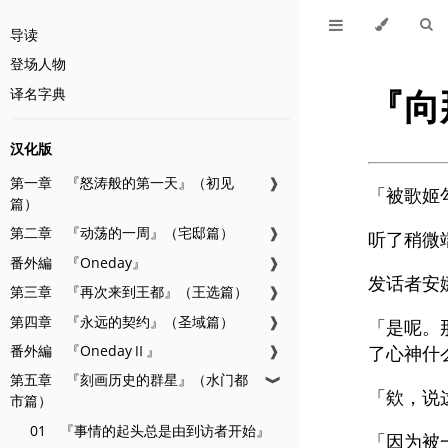
导读
登场人物
『向
译名字典
汉化版
第一章 『怒涛般的第一天』（初见
❱
「被歌姬
篇）
第二章 『动荡的一周』（宅邸篇）
❱
听了稍微
番外編 『Oneday』
❱
发话者安
第三章 『再次来到王都』（王选篇）
❱
第四章 『永远的契约』（圣域篇）
❱
「是呢。
番外編 『OnedayⅡ』
❱
了心神什
第五章 『刻画历史的群星』（水门都
❱
「欸，说
市篇）
01 『事情的起头总是由到访者开始』
「因为被