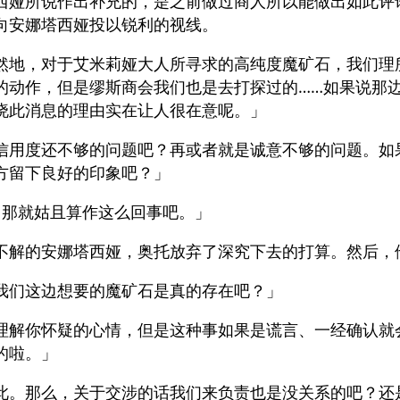
西娅所说作出补充的，是之前做过商人所以能做出如此评
向安娜塔西娅投以锐利的视线。
然地，对于艾米莉娅大人所寻求的高纯度魔矿石，我们理
的动作，但是缪斯商会我们也是去打探过的……如果说那
晓此消息的理由实在让人很在意呢。」
信用度还不够的问题吧？再或者就是诚意不够的问题。如
方留下良好的印象吧？」
、那就姑且算作这么回事吧。」
不解的安娜塔西娅，奥托放弃了深究下去的打算。然后，
我们这边想要的魔矿石是真的存在吧？」
理解你怀疑的心情，但是这种事如果是谎言、一经确认就
的啦。」
此。那么，关于交涉的话我们来负责也是没关系的吧？还