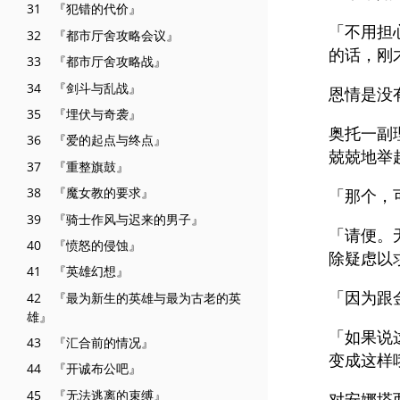
31 『犯错的代价』
「不用担
32 『都市厅舍攻略会议』
的话，刚
33 『都市厅舍攻略战』
34 『剑斗与乱战』
恩情是没
35 『埋伏与奇袭』
奥托一副
36 『爱的起点与终点』
兢兢地举
37 『重整旗鼓』
38 『魔女教的要求』
「那个，
39 『骑士作风与迟来的男子』
「请便。
40 『愤怒的侵蚀』
除疑虑以
41 『英雄幻想』
「因为跟
42 『最为新生的英雄与最为古老的英
雄』
「如果说
43 『汇合前的情况』
变成这样
44 『开诚布公吧』
45 『无法逃离的束缚』
对安娜塔