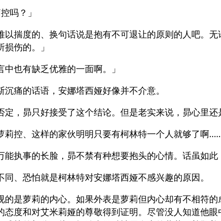
莉控吗？」
难以揣度的、换句话说是抱有不可退让的原则的人吧。无
所损伤的。」
言中也有缺乏优雅的一面啊。」
斯沉痛的话语，安娜塔西娅好像并不介意。
否定，昴只好接受了这个结论。但是老实来说，昴心里还
萝莉控、这样的家伙明明只要有柯林特一个人就够了啊…
万能执事的长脸，昴不禁有种想要抱头的心情。话虽如此
不同、恐怕就是柯林特对安娜塔西娅不感兴趣的原因。
视的是萝莉的内心。如果外表是萝莉但内心却有不相符的
的态度和对艾米莉娅的尊敬得到证明。尽管没人知道他眼