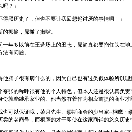
似吗？」
不得黑历史了，但也不要让我回想起讨厌的事情啊！」
斯的揶揄，昴撇了撇嘴。
起一年多以前在王选场上的丑态，昴简直都要抱住头在地
方法有问题。
、
得他脑子很有病什么的，因为自己也有过类似体验所以理
个夸张的称呼很有他的个人特色，但本人还是很认真负责
身份就能继承家业的。他当然有着作为相应前提的商业才
我也可以保证哦，菜月先生。缪斯商会的少当家--桐鹰・
买卖的老商号，而桐鹰的才干即使在这家商铺的悠久历史