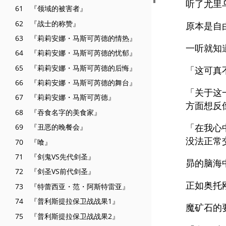
听了尤里
61 『领域的被害者』
62 『战士的称赞』
原本是自
63 『莉莉安娜・马斯可芮德的情热』
一听就知
64 『莉莉安娜・马斯可芮德的忧郁』
65 『莉莉安娜・马斯可芮德的后悔』
「这可真
66 『莉莉安娜・马斯可芮德的舞台』
「关于这
67 『莉莉安娜・马斯可芮德』
方面想反
68 『吞食名字的美食家』
「在我心
69 『丑恶的晚餐会』
没法正常
70 『喰』
71 『剑鬼VS先代剑圣』
昴的脑海
72 『剑圣VS前代剑圣』
正如奥托
73 『特蕾西亚・范・阿斯特雷亚』
74 『普利斯提拉保卫战战果1』
魔矿石的
75 『普利斯提拉保卫战战果2』