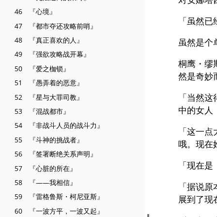
46 『心境』
「虽然已
47 『都市夺还攻略前哨』
48 『真正喜欢的人』
虽然是个
49 『强欲攻略战开幕』
桐鹰・缪
50 『爱之枷锁』
然是奇妙
51 『愚弄着的恶意』
「当然这
52 『星与大罪司教』
中的女人
53 『混战都市』
54 『非战斗人员的战斗力』
「这一点
55 『斗神的挑战者』
哦。现在
56 『签署断绝关系声明』
「现在是
57 『心脏的所在』
58 『——我相信』
「据说原
59 『雷格鲁斯・柯尼亚斯』
展到了现
60 『一波方平，一波又起』