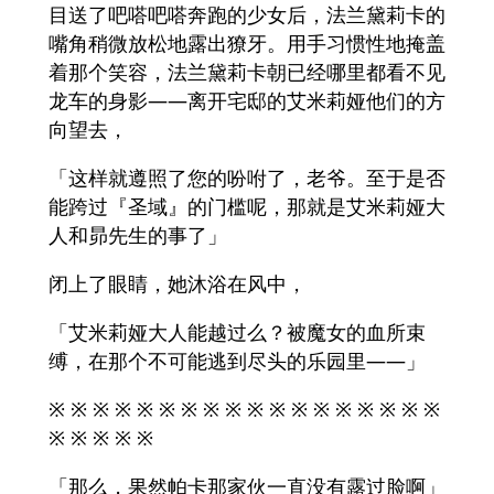
目送了吧嗒吧嗒奔跑的少女后，法兰黛莉卡的
嘴角稍微放松地露出獠牙。用手习惯性地掩盖
着那个笑容，法兰黛莉卡朝已经哪里都看不见
龙车的身影――离开宅邸的艾米莉娅他们的方
向望去，
「这样就遵照了您的吩咐了，老爷。至于是否
能跨过『圣域』的门槛呢，那就是艾米莉娅大
人和昴先生的事了」
闭上了眼睛，她沐浴在风中，
「艾米莉娅大人能越过么？被魔女的血所束
缚，在那个不可能逃到尽头的乐园里――」
※ ※ ※ ※ ※ ※ ※ ※ ※ ※ ※ ※ ※ ※ ※ ※ ※ ※
※ ※ ※ ※ ※
「那么，果然帕卡那家伙一直没有露过脸啊」