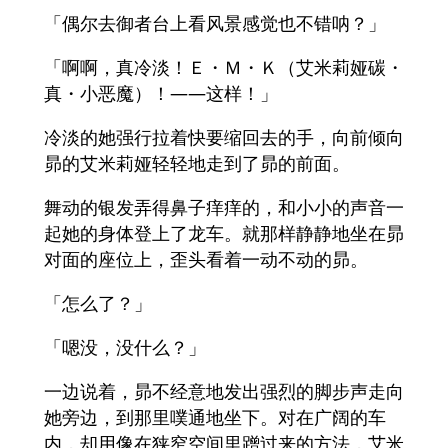
「偶尔去御者台上看风景感觉也不错呐？」
「啊啊，真冷淡！Ｅ・Ｍ・Ｋ（艾米莉娅碳・
真・小恶魔）！――这样！」
冷淡的她强行拉着快要缩回去的手，向前倾向
昴的艾米莉娅轻轻地走到了昴的前面。
舞动的银发弄得鼻子痒痒的，和小小的声音一
起她的身体登上了龙车。就那样静静地坐在昴
对面的座位上，歪头看着一动不动的昴。
「怎么了？」
「嗯没，没什么？」
一边说着，昴不经意地发出强烈的脚步声走向
她旁边，到那里噗通地坐下。对在广阔的车
内，却用像在狭窄空间里蹭过来的方法，艾米