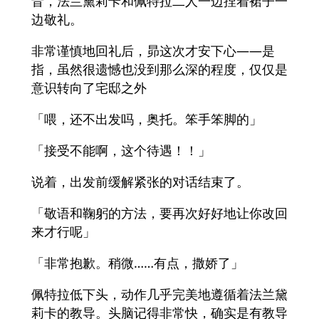
音，法兰黛莉卡和佩特拉二人一边捏着裙子一
边敬礼。
非常谨慎地回礼后，昴这次才安下心――是
指，虽然很遗憾也没到那么深的程度，仅仅是
意识转向了宅邸之外
「喂，还不出发吗，奥托。笨手笨脚的」
「接受不能啊，这个待遇！！」
说着，出发前缓解紧张的对话结束了。
「敬语和鞠躬的方法，要再次好好地让你改回
来才行呢」
「非常抱歉。稍微……有点，撒娇了」
佩特拉低下头，动作几乎完美地遵循着法兰黛
莉卡的教导。头脑记得非常快，确实是有教导