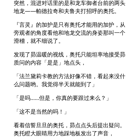
突然，混进对话里的是和龙车御者台前的两头
地龙——帕德拉奇和夫鲁夫打招呼的奥托。
『言灵』的加护是只有奥托才能用的加护，从
旁观者的角度看他和地龙交流的身姿那叫一个
滑稽，就不细说了。
发现了昴温暖的视线，奥托只能坦率地接受昴
质问的内容「是是」地点头，
「法兰黛莉卡教的方法好像不错，看起来没什
么问题哟。我觉得半天就能到了」
「是吗……但是，你真的要跟过来么？」
「这不是当然的吗！」
看着信誓旦旦的奥托，昴点点头后提出疑问。
奥托瞪大眼睛用力地踩地板发出了声音，