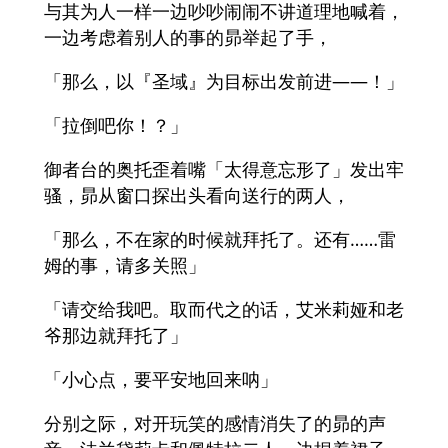
与其为人一样一边吵吵闹闹不讲道理地喊着，
一边考虑着别人的事的昴举起了手，
「那么，以『圣域』为目标出发前进――！」
「拉倒吧你！？」
御者台的奥托歪着嘴「太得意忘形了」发出牢
骚，昴从窗口探出头看向送行的两人，
「那么，不在家的时候就拜托了。还有……雷
姆的事，请多关照」
「请交给我吧。取而代之的话，艾米莉娅和老
爷那边就拜托了」
「小心点，要平安地回来呐」
分别之际，对开玩笑的感情消失了的昴的声