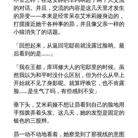
的对话。并且，交流的内容是这几天里才发生
的异变――本来是经常呆在艾米莉娅身边的，
打搅接近她干各种事的昴，并且像父亲一样的
小猫消失了的话题。
「回想起来，从返回宅邸前就没露过脸呐。最
后看到的是……」
「我在王都，库珥修大人的宅邸里的时候。虽
然我以为和平时没什么区别，但为什么从早上
开始就不见了身影呢。就算呼唤它，也不肯露
脸……是生气了吗，有些感到不安」
垂下头，艾米莉娅不想让昴看到自己的脸地用
手指拨弄着头发。这几天，她的发型是固定的
银色的三股辫。
昴一动不动地看着，她察觉到了那视线的意图