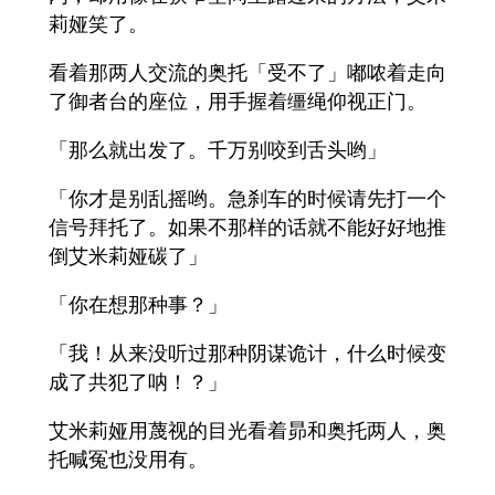
莉娅笑了。
看着那两人交流的奥托「受不了」嘟哝着走向
了御者台的座位，用手握着缰绳仰视正门。
「那么就出发了。千万别咬到舌头哟」
「你才是别乱摇哟。急刹车的时候请先打一个
信号拜托了。如果不那样的话就不能好好地推
倒艾米莉娅碳了」
「你在想那种事？」
「我！从来没听过那种阴谋诡计，什么时候变
成了共犯了呐！？」
艾米莉娅用蔑视的目光看着昴和奥托两人，奥
托喊冤也没用有。