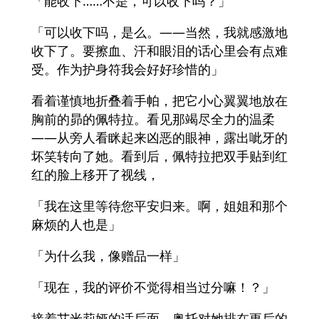
「能收下……不是，可以收下吗？」
「可以收下吗，是么。——当然，我就感激地
收下了。要擦血、汗和眼泪的话心里会有点难
受。作为护身符我会好好珍惜的」
看着谨慎地折叠着手帕，把它小心翼翼地放在
胸前的昴的佩特拉。看见那竭尽全力的温柔
――从旁人看眯起来凶恶的眼神，露出呲牙的
坏笑转向了她。看到后，佩特拉把双手贴到红
红的脸上移开了视线，
「我在这里等待您平安归来。啊，姐姐和那个
麻烦的人也是」
「为什么我，像赠品一样」
「现在，我的评价不觉得相当过分嘛！？」
接着艾米莉娅的话后面，奥托对她排在更后的