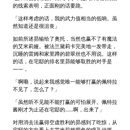
的线索表明，正面刚的话要跪。
「这样考虑的话，我的武力值相当的低呐。虽
然知道还是很沮丧」
如前所述昴输给了奥托，当然也赢不了有魔法
的艾米莉娅。被法兰黛莉卡完美地一发带走，
沉睡的雷姆和家里蹲的碧翠丝也不用说。这样
的话，在宅邸的排名里昴能够取胜的对手是
——，
「啊嘞，说起来我感觉唯一能够打赢的佩特拉
不见了，怎么了？」
「虽然听不见能不能打赢的可怕展开。佩特拉
酱刚才为止还在宅邸的……啊，出来了」
对用消去法赢得空虚胜利的昴感到了吃惊，从
宅邸的方向看上去艾米莉娅紫色的瞳孔动摇