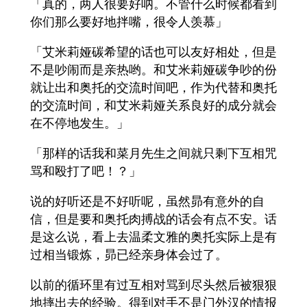
「真的，两人很要好呐。不管什么时候都看到
你们那么要好地拌嘴，很令人羡慕」
「艾米莉娅碳希望的话也可以友好相处，但是
不是吵闹而是亲热哟。和艾米莉娅碳争吵的份
就让出和奥托的交流时间吧，作为代替和奥托
的交流时间，和艾米莉娅关系良好的成分就会
在不停地发生。」
「那样的话我和菜月先生之间就只剩下互相咒
骂和殴打了吧！？」
说的好听还是不好听呢，虽然昴有意外的自
信，但是要和奥托肉搏战的话会有点不安。话
是这么说，看上去温柔文雅的奥托实际上是有
过相当锻炼，昴已经亲身体会过了。
以前的循环里有过互相对骂到尽头然后被狠狠
地摔出去的经验。得到对手不是门外汉的情报