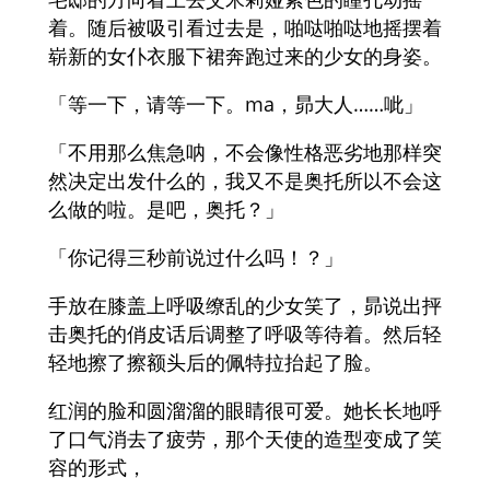
着。随后被吸引看过去是，啪哒啪哒地摇摆着
崭新的女仆衣服下裙奔跑过来的少女的身姿。
「等一下，请等一下。ma，昴大人……呲」
「不用那么焦急呐，不会像性格恶劣地那样突
然决定出发什么的，我又不是奥托所以不会这
么做的啦。是吧，奥托？」
「你记得三秒前说过什么吗！？」
手放在膝盖上呼吸缭乱的少女笑了，昴说出抨
击奥托的俏皮话后调整了呼吸等待着。然后轻
轻地擦了擦额头后的佩特拉抬起了脸。
红润的脸和圆溜溜的眼睛很可爱。她长长地呼
了口气消去了疲劳，那个天使的造型变成了笑
容的形式，