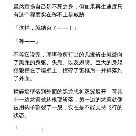
虽然宣扬自己是不死之身，但如果再生速度只
有这个程度实在称不上是威胁。
「这样，就结束了――！」
「等――」
不等它说完，库珥修所打出的几发斩击就袭向
了黑龙的身躯、头颅、以及翅膀。巨大的身躯
狠狠撞在了墙壁上，撞碎了窗框后一并掉落到
了外面。
撞碎墙壁落到外面的黑龙想将双翼展开，可其
中一边龙翼被从根部斩落，另一边的龙翼就像
被用钩子割裂了一般，实在是不能支持飞行的
状态。
「――――」