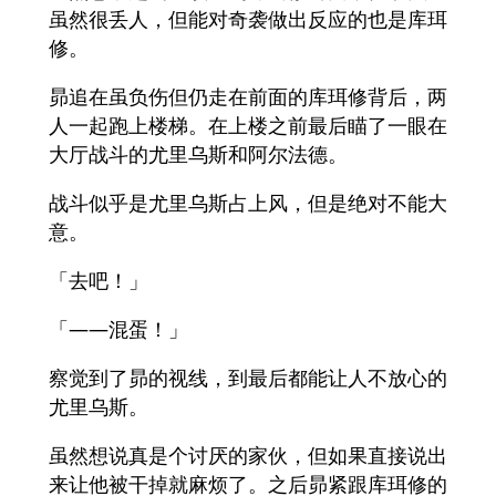
虽然很丢人，但能对奇袭做出反应的也是库珥
修。
昴追在虽负伤但仍走在前面的库珥修背后，两
人一起跑上楼梯。在上楼之前最后瞄了一眼在
大厅战斗的尤里乌斯和阿尔法德。
战斗似乎是尤里乌斯占上风，但是绝对不能大
意。
「去吧！」
「――混蛋！」
察觉到了昴的视线，到最后都能让人不放心的
尤里乌斯。
虽然想说真是个讨厌的家伙，但如果直接说出
来让他被干掉就麻烦了。之后昴紧跟库珥修的