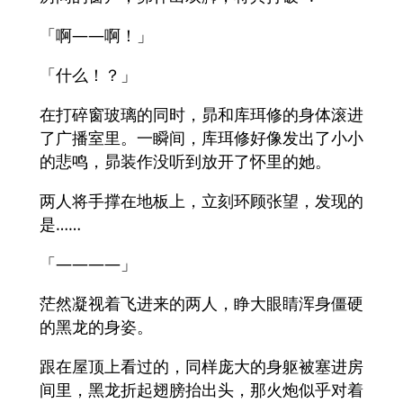
「啊――啊！」
「什么！？」
在打碎窗玻璃的同时，昴和库珥修的身体滚进
了广播室里。一瞬间，库珥修好像发出了小小
的悲鸣，昴装作没听到放开了怀里的她。
两人将手撑在地板上，立刻环顾张望，发现的
是……
「――――」
茫然凝视着飞进来的两人，睁大眼睛浑身僵硬
的黑龙的身姿。
跟在屋顶上看过的，同样庞大的身躯被塞进房
间里，黑龙折起翅膀抬出头，那火炮似乎对着