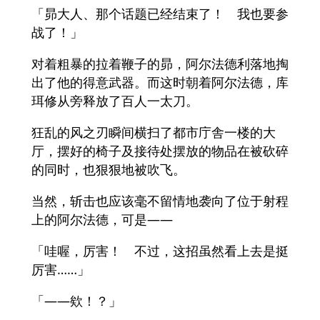
「昴大人、那个话题已经结束了！ 我也要参
战了！」
对着粗暴的拉着鞭子的昴，阿尔法德利落地掏
出了他的得意武器。而这时朝着阿尔法德，库
珥修从旁释放了百人一太刀。
狂乱的风之刃瞬间横扫了都市庁舎一楼的大
厅，摆好的椅子及接待处摆放的物品在被砍碎
的同时，也狠狠地被吹飞。
当然，斩击也应该毫不留情地袭向了位于射程
上的阿尔法德，可是――
「哇喔，厉害！ 不过，这招虽然看上去是挺
厉害……」
「――欸！？」