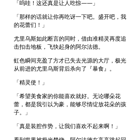
「呜哇！这还真是让人吃惊――」
「那样的话就让你再吃讶一下吧。盛开吧，我
的花蕾们！」
尤里乌斯如此断言的同时，借由准精灵再度追
击扣击地板，飞快起身的阿尔法德。
虹色瞬间充盈了方才已失去光源的大厅，极光
从前进的尤里乌斯背后杀向了『暴食』。
「精灵使！」
「希望美食家的你能喜欢就好。无论哪朵花
蕾，都是我引以为豪，能够尽情绽放花朵的孩
子。」
「真是装腔作势，让我们喜欢不起来啊！」
看到世界被极光焚烧，阿尔法德在高高跳起回