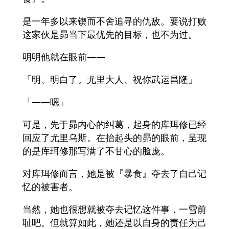
是一年多以来锲而不舍追寻的仇敌。要说打败
这家伙是昴当下最优先的目标，也不为过。
明明他就在眼前――
「明、明白了。尤里大人、祝你武运昌隆」
「――嗯」
可是，先于昴内心的纠葛，起身的库珥修已经
回应了尤里乌斯。在抬起头的昴的眼前，呈现
的是库珥修那写满了不甘心的脸庞。
对库珥修而言，她是被『暴食』夺去了自己记
忆的被害者。
当然，她也很想就被夺去记忆这件事，一雪前
耻吧。但就算如此，她还是以自身的责任为己