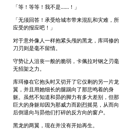
「等！等等！我不是……！」
「无须回答！承受给城市带来混乱和灾难，所
应受的报应吧！」
对于意外像人一样抱紧头颅的黑龙，库珥修的
刀刃则是毫不留情。
守势让人沮丧一般的脆弱，卡佩拉对钢之刃毫
无招架之力。
库珥修在它抱头时又切开了它仅剩的另一片龙
翼，并且用她细长的腿踢向了那悲鸣着的身
躯。虽然不知道和昴的脚力有多大差别，但那
巨大的身躯却因为那威力而剧烈摇晃，从而向
后倒退向与昴他们打碎的反方向的窗户。
黑龙的两翼，现在并没有开始再生。