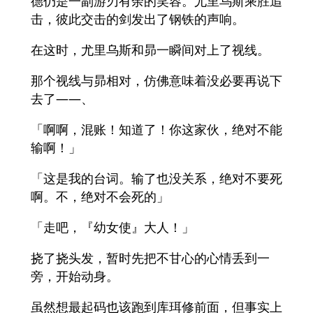
德仍是一副游刃有余的笑容。尤里乌斯乘胜追
击，彼此交击的剑发出了钢铁的声响。
在这时，尤里乌斯和昴一瞬间对上了视线。
那个视线与昴相对，仿佛意味着没必要再说下
去了――、
「啊啊，混账！知道了！你这家伙，绝对不能
输啊！」
「这是我的台词。输了也没关系，绝对不要死
啊。不，绝对不会死的」
「走吧，『幼女使』大人！」
挠了挠头发，暂时先把不甘心的心情丢到一
旁，开始动身。
虽然想最起码也该跑到库珥修前面，但事实上