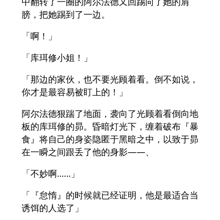
中翻转了一圈的阿尔法德又回踢向了她的肩
膀，把她踢到了一边。
「啊！」
「库珥修小姐！」
「那边的家伙，也不要光顾着看。倒不如说，
你才是最容易被盯上的！」
阿尔法德狠踹了地面，袭向了光顾着看倒向地
板的库珥修的昴。昏暗灯光下，缠着破布『暴
食』将自己的身姿隐匿于黑暗之中，以致于昴
在一瞬之间跟丢了他的身影――、
「不妙啊……」
「『怠惰』的时候就已经证明，他是最适合当
诱饵的人选了」