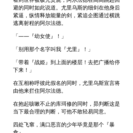
避的同时如此说道。尤里乌斯的细剑在他身后
紧逼，纵情释放能量的剑，紧追企图通过横跳
逃离射程的阿尔法德。
「――『幼女使』！」
「别用那个名字叫我『尤里』！」
「带着『战姫』到上面的楼层！去把广播给停
下来！」
在互相称呼彼此假名的同时，尤里乌斯宣言将
由他来拦住阿尔法德。
在抱起咳嗽不止的库珥修的同时，昴判断这是
当下最合理的判断，可他不敢轻易同意。
四处飞窜，满口恶言的少年毕竟是那个『暴
食』。