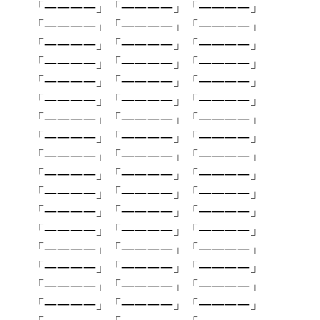
「――――」「――――」「――――」
「――――」「――――」「――――」
「――――」「――――」「――――」
「――――」「――――」「――――」
「――――」「――――」「――――」
「――――」「――――」「――――」
「――――」「――――」「――――」
「――――」「――――」「――――」
「――――」「――――」「――――」
「――――」「――――」「――――」
「――――」「――――」「――――」
「――――」「――――」「――――」
「――――」「――――」「――――」
「――――」「――――」「――――」
「――――」「――――」「――――」
「――――」「――――」「――――」
「――――」「――――」「――――」