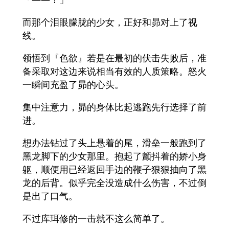
而那个泪眼朦胧的少女，正好和昴对上了视
线。
领悟到『色欲』若是在最初的伏击失败后，准
备采取对这边来说相当有效的人质策略。怒火
一瞬间充盈了昴的心头。
集中注意力，昴的身体比起逃跑先行选择了前
进。
想办法钻过了头上悬着的尾，滑垒一般跑到了
黑龙脚下的少女那里。抱起了颤抖着的娇小身
躯，顺便用已经返回手边的鞭子狠狠抽向了黑
龙的后背。似乎完全没造成什么伤害，不过倒
是出了口气。
不过库珥修的一击就不这么简单了。