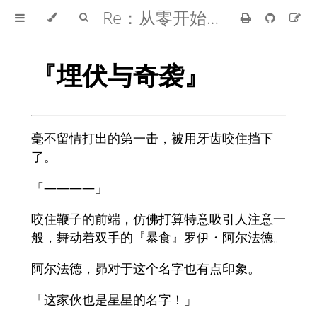
Re：从零开始的异世界生活
『埋伏与奇袭』
毫不留情打出的第一击，被用牙齿咬住挡下
了。
「――――」
咬住鞭子的前端，仿佛打算特意吸引人注意一
般，舞动着双手的『暴食』罗伊・阿尔法德。
阿尔法德，昴对于这个名字也有点印象。
「这家伙也是星星的名字！」