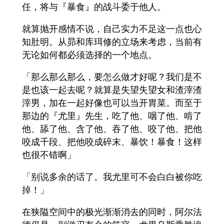
任，将与『暴食』的战斗委于他人。
就算抛开感情不说，自己实力不足这一点也心
知肚明。从昴和库珥修的立场来考虑，当前有
无论如何都必须选择的一个地点。
「那么那么那么，要怎么做才好呢？我们是不
是也该一起去呢？就算是失望失望女和渣滓渣
滓男，加在一起好像也可以当开胃菜。而至于
那边的『尤里』先生，吃了他、咽了他、啃了
他、舔了他、含了他、吞了他、咬了他、把他
咬成千段、把他咬成碎末、暴饮！暴食！这样
也很不错啊」
「别说多余的话了。我尤里可不会白白被你吃
掉！」
在狭隘空间中的极光渐渐消去的同时，阿尔法