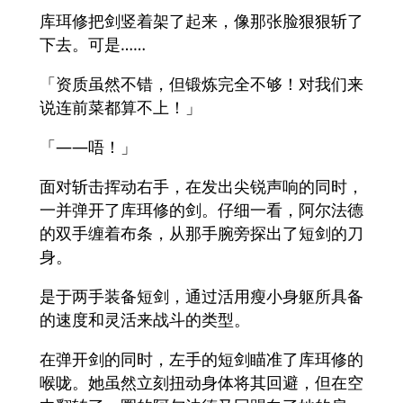
库珥修把剑竖着架了起来，像那张脸狠狠斩了
下去。可是……
「资质虽然不错，但锻炼完全不够！对我们来
说连前菜都算不上！」
「――唔！」
面对斩击挥动右手，在发出尖锐声响的同时，
一并弹开了库珥修的剑。仔细一看，阿尔法德
的双手缠着布条，从那手腕旁探出了短剑的刀
身。
是于两手装备短剑，通过活用瘦小身躯所具备
的速度和灵活来战斗的类型。
在弹开剑的同时，左手的短剑瞄准了库珥修的
喉咙。她虽然立刻扭动身体将其回避，但在空