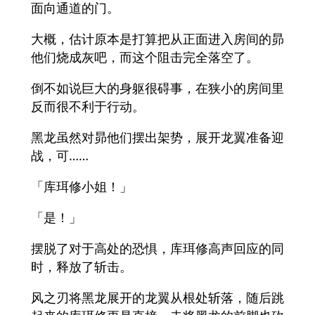
面向通道的门。
大概，估计原本是打算把从正面进入房间的昴
他们烧成灰吧，而这个阻击完全落空了。
倒不如说巨大的身躯很碍事，在狭小的房间里
反而很不利于行动。
黑龙虽然对昴他们摆出架势，展开龙翼准备迎
战，可……
「库珥修小姐！」
「是！」
摆脱了对于高处的恐惧，库珥修高声回应的同
时，释放了斩击。
风之刃将黑龙展开的龙翼从根处斩落，随后跳