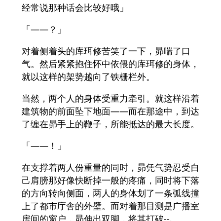
经常说那种话会比较好哦」
「――？」
对着侧着头的库珥修苦笑了一下，昴喘了口
气。然后紧紧抱住怀中依偎的库珥修的身体，
就以这样的架势越向了铁栅栏外。
当然，两个人的身体受重力牵引。就这样沿着
建筑物的前面坠下地面――而在那途中，到达
了缠在昴手上的鞭子，所能抵达的最大长度。
「――！」
在支撑着两人份重量的同时，昴凭气势忍受自
己肩膀那好像快断掉一般的疼痛，同时将下落
的方向转向侧面，两人的身体划了一条弧线撞
上了都市庁舎的外壁。而对着那目测是广播室
房间的窗户，昴伸出双脚，将其打破--.