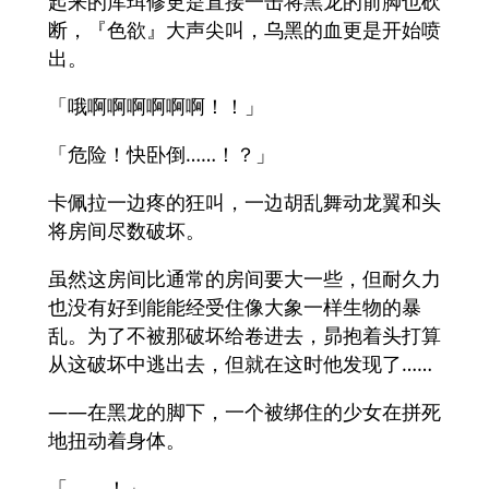
起来的库珥修更是直接一击将黑龙的前脚也砍
断，『色欲』大声尖叫，乌黑的血更是开始喷
出。
「哦啊啊啊啊啊啊！！」
「危险！快卧倒……！？」
卡佩拉一边疼的狂叫，一边胡乱舞动龙翼和头
将房间尽数破坏。
虽然这房间比通常的房间要大一些，但耐久力
也没有好到能能经受住像大象一样生物的暴
乱。为了不被那破坏给卷进去，昴抱着头打算
从这破坏中逃出去，但就在这时他发现了……
――在黑龙的脚下，一个被绑住的少女在拼死
地扭动着身体。
「――！」