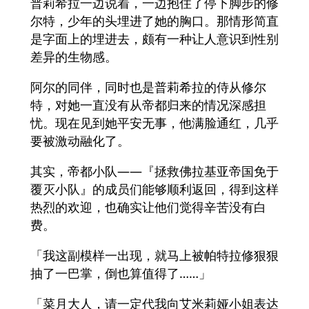
普莉希拉一边说着，一边抱住了停下脚步的修
尔特，少年的头埋进了她的胸口。那情形简直
是字面上的埋进去，颇有一种让人意识到性别
差异的生物感。
阿尔的同伴，同时也是普莉希拉的侍从修尔
特，对她一直没有从帝都归来的情况深感担
忧。现在见到她平安无事，他满脸通红，几乎
要被激动融化了。
其实，帝都小队——『拯救佛拉基亚帝国免于
覆灭小队』的成员们能够顺利返回，得到这样
热烈的欢迎，也确实让他们觉得辛苦没有白
费。
「我这副模样一出现，就马上被帕特拉修狠狠
抽了一巴掌，倒也算值得了……」
「菜月大人，请一定代我向艾米莉娅小姐表达