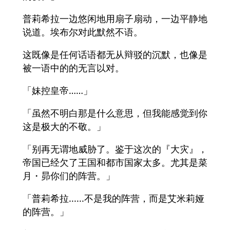
普莉希拉一边悠闲地用扇子扇动，一边平静地
说道。埃布尔对此默然不语。
这既像是任何话语都无从辩驳的沉默，也像是
被一语中的的无言以对。
「妹控皇帝……」
「虽然不明白那是什么意思，但我能感觉到你
这是极大的不敬。」
「别再无谓地威胁了。鉴于这次的『大灾』，
帝国已经欠了王国和都市国家太多。尤其是菜
月・昴你们的阵营。」
「普莉希拉......不是我的阵营，而是艾米莉娅
的阵营。」