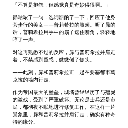
「不算是抱怨，但感觉真是奇妙得很啊。」
昴咕哝了一句，选词斟酌了一下，回应了他身
旁步行的美女——普莉希拉的脸颊。听了昴的
话，普莉希拉用手中的扇子遮住嘴角，轻轻地
哼了一声。
对这再熟悉不过的反应，昴与普莉希拉并肩走
着，不禁感到疑惑，微微侧了侧头。
——此刻，昴和普莉希拉正一起在要塞都市葛
克拉的墙内行走。
作为帝国最大的堡垒，城墙曾经经历了与殭屍
的激战，受到了严重破坏。无论是士兵还是市
民，都彻夜不眠地进行修复工作。在这样一片
景象里，昴和普莉希拉并肩行走，确实有种奇
特的缘分。