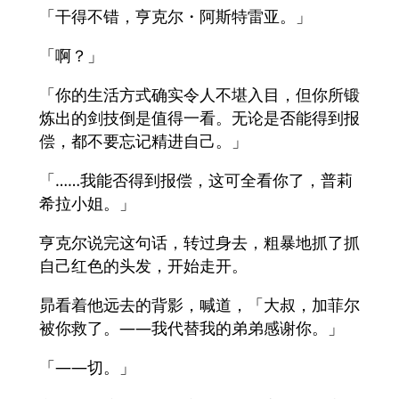
「干得不错，亨克尔・阿斯特雷亚。」
「啊？」
「你的生活方式确实令人不堪入目，但你所锻
炼出的剑技倒是值得一看。无论是否能得到报
偿，都不要忘记精进自己。」
「……我能否得到报偿，这可全看你了，普莉
希拉小姐。」
亨克尔说完这句话，转过身去，粗暴地抓了抓
自己红色的头发，开始走开。
昴看着他远去的背影，喊道，「大叔，加菲尔
被你救了。——我代替我的弟弟感谢你。」
「——切。」