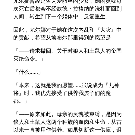
尤尔娜曾经是名为爱丽丝的少女，她的灵魂每
次死亡后都会不经欧德・拉格纳的洗礼而回到
人间，转生到下一个躯体中，反复重生。
因此，尤尔娜对于她在这次内乱和『大灾』中
的贡献，希望从埃布尔那里得到的愿望是——
「——请求撤回。关于对狼人和土鼠人的帝国
灭绝命令。」
「什么……」
「本来，这就是我的愿望……虽说成为『九神
将』时，我优先接受了供养我孩子们的魔
都。」
「——原来如此。母亲的灵魂被束缚，是因为
狼人和土鼠人这两个种族的血肉和生命，从古
以来一直被用作供养。如果切断这一供应，诅