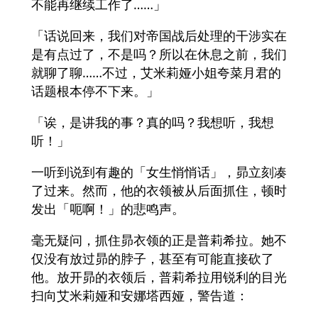
不能再继续工作了……」
「话说回来，我们对帝国战后处理的干涉实在
是有点过了，不是吗？所以在休息之前，我们
就聊了聊……不过，艾米莉娅小姐夸菜月君的
话题根本停不下来。」
「诶，是讲我的事？真的吗？我想听，我想
听！」
一听到说到有趣的「女生悄悄话」，昴立刻凑
了过来。然而，他的衣领被从后面抓住，顿时
发出「呃啊！」的悲鸣声。
毫无疑问，抓住昴衣领的正是普莉希拉。她不
仅没有放过昴的脖子，甚至有可能直接砍了
他。放开昴的衣领后，普莉希拉用锐利的目光
扫向艾米莉娅和安娜塔西娅，警告道：