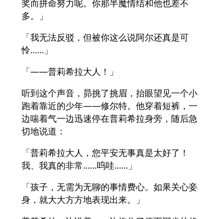
奖而拼命努力呢。你那半魔情结和他也差不
多。」
「我无法反驳，但被你这么说阿尔还真是可
怜……」
「——普莉希拉大人！」
听到这个声音，昴挑了挑眉，抬眼望见一个小
跑着靠近的少年——修尔特。他穿着短裤，一
边喘着气一边迅速停在普莉希拉身旁，随后急
切地说道：
「普莉希拉大人，您平安无事真是太好了！
我、我真的非常……呜哇……」
「孩子，无需为无聊的事情费心。如果关心妾
身，就大大方方地表现出来。」