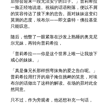
后你会迎来一段无法安宁的日子。」普莉希拉
一脸正经地说道。祝福的话语刚落，便以不屑
的笑容传达了接下来的忠告。面对妹妹这变幻
莫测的态度，埃布尔——即文森特・佛拉基亚
只能叹息。
随后，他瞥了一眼紧靠在沙发上熟睡的奥克尼
尔兄妹，再转向普莉希拉，
「普莉希拉——你是这个世界上唯一让我放下
戒心的妹妹。」
「真是像兄长那样拐弯抹角的爱之告白呢。」
普莉希拉用打开的扇子掩住挑衅的笑意，对埃
布尔的话做出了这样的解读。在场的昴对此全
然同意。
只不过，作为旁观者，他还想补充一句话，