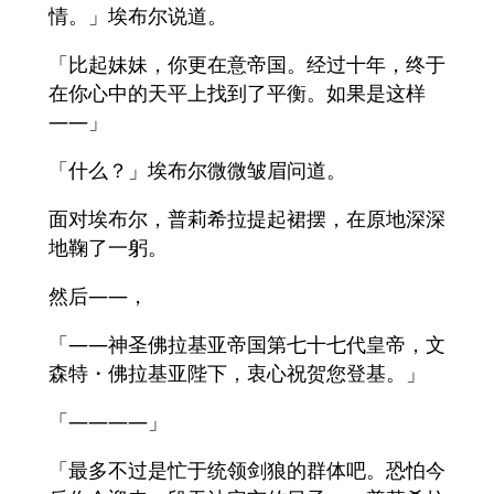
情。」埃布尔说道。
「比起妹妹，你更在意帝国。经过十年，终于
在你心中的天平上找到了平衡。如果是这样
——」
「什么？」埃布尔微微皱眉问道。
面对埃布尔，普莉希拉提起裙摆，在原地深深
地鞠了一躬。
然后——，
「——神圣佛拉基亚帝国第七十七代皇帝，文
森特・佛拉基亚陛下，衷心祝贺您登基。」
「————」
「最多不过是忙于统领剑狼的群体吧。恐怕今