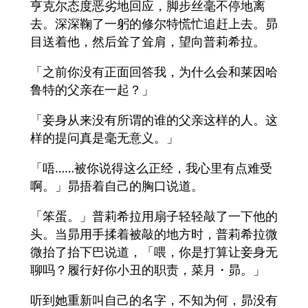
亨克尔态度恶劣地回应，脚步丝毫不停地离
去。深深鞠了一躬的修尔特慌忙追赶上去。昴
目送着他，然后耸了耸肩，望向普莉希拉。
「之前你没有正面回答我，为什么会和莱因哈
鲁特的父亲在一起？」
「妾身从来没有所谓的谁的父亲这样的人。这
样的提问真是毫无意义。」
「唔……被你说得这么正经，我心里有点难受
啊。」昴捂着自己的胸口说道。
「笨蛋。」普莉希拉用扇子轻轻敲了一下他的
头。当昴用手揉着被敲的地方时，普莉希拉微
微抬了抬下巴说道，「喂，你是打算让妾身无
聊吗？履行好你小丑的职责，菜月・昴。」
听到她重新叫自己的名字，不知为何，昴没有