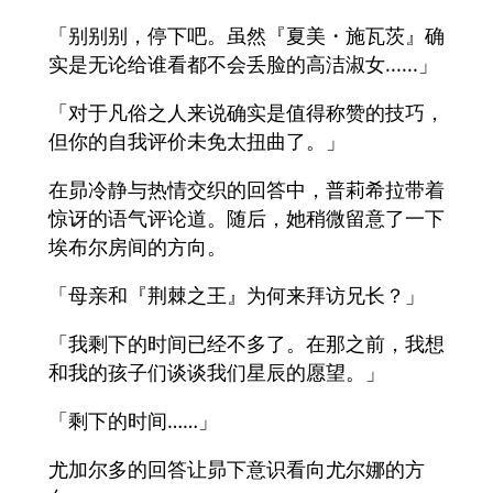
「别别别，停下吧。虽然『夏美・施瓦茨』确
实是无论给谁看都不会丢脸的高洁淑女......」
「对于凡俗之人来说确实是值得称赞的技巧，
但你的自我评价未免太扭曲了。」
在昴冷静与热情交织的回答中，普莉希拉带着
惊讶的语气评论道。随后，她稍微留意了一下
埃布尔房间的方向。
「母亲和『荆棘之王』为何来拜访兄长？」
「我剩下的时间已经不多了。在那之前，我想
和我的孩子们谈谈我们星辰的愿望。」
「剩下的时间……」
尤加尔多的回答让昴下意识看向尤尔娜的方