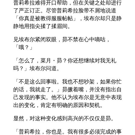
普莉希拉难得开口帮助，但在关键之处却进行
了严正订正。尽管普莉希拉脸带不屑地说道
「你真是被教得服服帖帖」，埃布尔却只是静
静地用指尖揉了揉眉间。
见埃布尔紧闭双眼，昴不禁在心中嘀咕，
「哦？」
「怎么了，菜月・昴？你还想继续对我无礼
吗？」埃布尔问道。
「不是这么回事啦。我也不想吵架，如果你忙
的话，我就走了。」昴撅着嘴，并没有指出自
己发现的事实。他不认为埃布尔是无意中表现
出的变化，肯定有明确的原因和契机。
显然，对这种变化感到高兴的不仅仅是昴。
「普莉希拉，你也是。我有很多必须完成的事