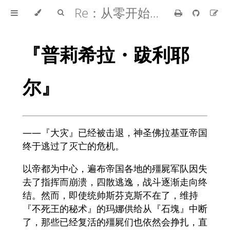
Re：从零开始的异世界生活
『普莉希拉・跋利耶
尔』
――『大灾』已经被击退，神圣佛拉基亚帝国
终于逃过了灭亡的危机。
以帝都为中心，遍布帝国各地的殭屍军队因失
去了指挥而崩溃，四散逃逸，战斗逐渐走向终
结。然而，即使统帅斯芬克斯不在了，维持
『不死王的秘术』的玛娜供给从『石塊』中断
了，那些已经复活的殭屍们也依然会挣扎，直