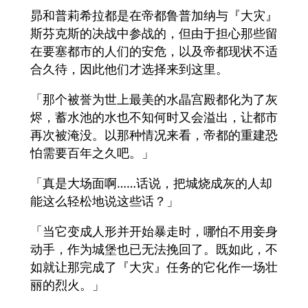
昴和普莉希拉都是在帝都鲁普加纳与『大灾』
斯芬克斯的决战中参战的，但由于担心那些留
在要塞都市的人们的安危，以及帝都现状不适
合久待，因此他们才选择来到这里。
「那个被誉为世上最美的水晶宫殿都化为了灰
烬，蓄水池的水也不知何时又会溢出，让都市
再次被淹没。以那种情况来看，帝都的重建恐
怕需要百年之久吧。」
「真是大场面啊……话说，把城烧成灰的人却
能这么轻松地说这些话？」
「当它变成人形并开始暴走时，哪怕不用妾身
动手，作为城堡也已无法挽回了。既如此，不
如就让那完成了『大灾』任务的它化作一场壮
丽的烈火。」