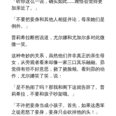
「听你这么一说，确实如此……难怪会觉得更
加亲近了。」
「不要把妾身和其他人相提并论，母亲她们是
例外。」
普莉希拉断然说道，尤尔娜和尤加尔多对此微
微一笑。
这种奇妙的关系，虽然他们并非真正的亲生母
女，从旁观者看来却像一家三口其乐融融。昴
觉得有些不好意思，挠了挠脸颊。看到昴的动
作，尤尔娜笑了笑，说：
「是不热闹了吗？那我和阁下这就告辞了。普
莉希拉，不要和孩子吵架哦。」
「不许把妾身当成小孩子。首先，如果这愚笨
之徒惹怒了妾身，妾身只会砍掉他的头！」