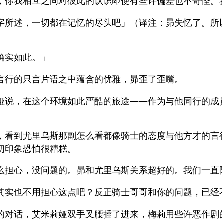
，你我相互之间对彼此的认识即使有些许偏差也不奇怪。
字所述，一切都在记忆的尽头吧」（译注：昴失忆了。所
确实如此。」
言行的只言片语之中蕴含的优雅，昴歪了歪嘴。
娅说，在这个环境如此严酷的旅途——作为与他同行的成
，看到尤里乌斯那副怎么看都像骑士的态度与他方才的言
初印象恐怕很糟糕。
么担心，没问题的。昴和尤里乌斯关系超好的。我们一直
其实也不用担心这点吧？反正骑士哥哥和你的问题，已经
的对话，艾米莉娅双手叉腰插了进来，梅莉用些许恶作剧