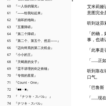
艾米莉娅
60 『一人份的陽光』
意图完全
61 『——给我站起来』
62 『崩坏的地响』
听到这昴
63 『五重障碍』
「的确，
64 『第二个障碍』
事，也请
65 『第二个、第五个、然后——』
66 『迈向终焉的第二次机会』
「此事是
67 『小小的王』
「……正
68 『天蝎座的女子』
69 『蛮不讲理的剑之铁锤』
听到靠在
70 『专情的星星』
口气。
71 『Count・One』
「巴鲁斯
72 『■■・■』
73 『 『ナツキ・スバル』 』
「……现
74 『ナツキ・スバル』