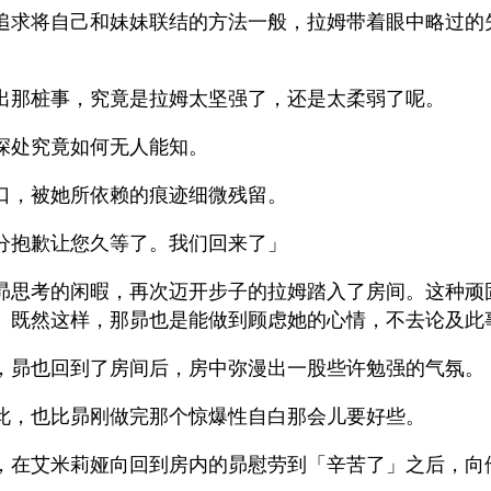
追求将自己和妹妹联结的方法一般，拉姆带着眼中略过的
出那桩事，究竟是拉姆太坚强了，还是太柔弱了呢。
深处究竟如何无人能知。
口，被她所依赖的痕迹细微残留。
分抱歉让您久等了。我们回来了」
昴思考的闲暇，再次迈开步子的拉姆踏入了房间。这种顽
。既然这样，那昴也是能做到顾虑她的心情，不去论及此
，昴也回到了房间后，房中弥漫出一股些许勉强的气氛。
此，也比昴刚做完那个惊爆性自白那会儿要好些。
，在艾米莉娅向回到房内的昴慰劳到「辛苦了」之后，向