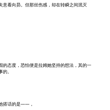
失意看向昴。但那丝伤感，却在转瞬之间泯灭
固的态度，恐怕便是拉姆她坚持的想法，其的一
事的。
他搭话的是——，