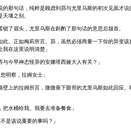
说的那句话，纯粹是顾虑到昴与尤里乌斯的初次见面才说
是天壤之别。
紧锁了眉头，尤里乌斯在斟酌了那句话的意思后颔首。
如此。正如梅莉所言。昴，虽然必须商量一下你的异变该
让我在这里说明清楚」
否与今早神态怪异的安娜塔西娅大人有关？」
如您明察，拉姆女士」
墙壁上的拉姆所言，微微垂下眼帘的尤里乌斯如此回应。
，把水桶给我。我要去准备餐食」
在不是该说重要的事吗？」