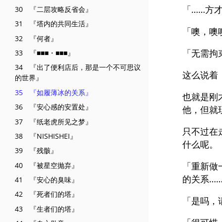
「……方
30 『二层攻略反省会』
31 『塔内的共同生活』
「噢，噢
32 『何者』
「无需拘
33 『■■■・■■■』
34 『出了便利店后，那是一个不可思议
这么说着
的世界』
35 『如履薄冰的关系』
也就是刚
36 『安心感的安置处』
他，但就
37 『纸老虎所见之梦』
只不过在
38 『NISHISHEI』
什么呢。
39 『残骸』
「重新做
40 『被星空抛弃』
的关系…
41 『安心的臭味』
42 『死者们的塔』
「是吗，
43 『生者们的塔』