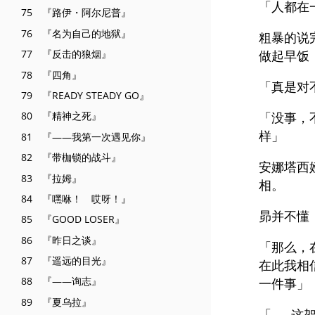
「人都在
75 『路伊・阿尔尼普』
76 『名为自己的地狱』
粗暴的说
77 『反击的狼烟』
做起早饭
78 『四角』
「真是对
79 『READY STEADY GO』
「没事，
80 『精神之死』
样」
81 『――我第一次遇见你』
82 『带枷锁的战斗』
安娜塔西
83 『拉姆』
相。
84 『嘿咻！ 哎呀！』
昴并不懂
85 『GOOD LOSER』
86 『昨日之谈』
「那么，
87 『遥远的目光』
在此我相
88 『――询志』
一件事」
89 『夏乌拉』
「……这