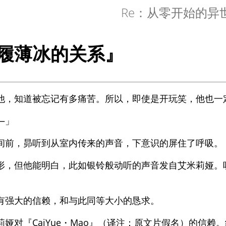
Re：从零开始的异
履薄冰的关系』
他，知道被忘记有多痛苦。所以，即使是开玩笑，他也一
—」
间前，昴听到从室内传来的声音，下意识的屏住了呼吸。
形，但他能明白，此如银铃般动听的声音发自艾米莉娅。
有强大的信赖，和与此同等大小的恳求。
莉娅对『CaiYue・Mao』（译注：原文片假名）的信