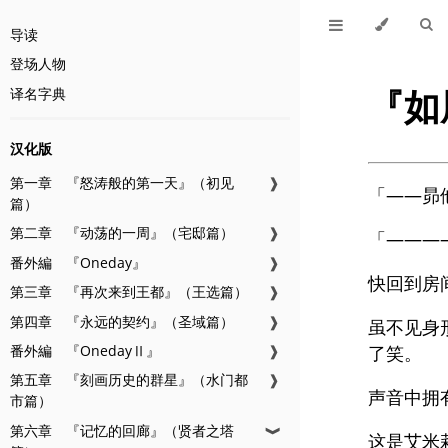
导读
登场人物
『如
译名字典
汉化版
第一章 『怒涛般的第一天』（初见
❱
「——昴
篇）
第二章 『动荡的一周』（宅邸篇）
❱
「———
番外編 『Oneday』
❱
快回到房
第三章 『再次来到王都』（王选篇）
❱
第四章 『永远的契约』（圣域篇）
❱
虽不见身
番外編 『OnedayⅡ』
❱
了笑。
第五章 『刻画历史的群星』（水门都
❱
声音中拥
市篇）
第六章 『记忆的回廊』（贤者之塔
❱
这是艾米