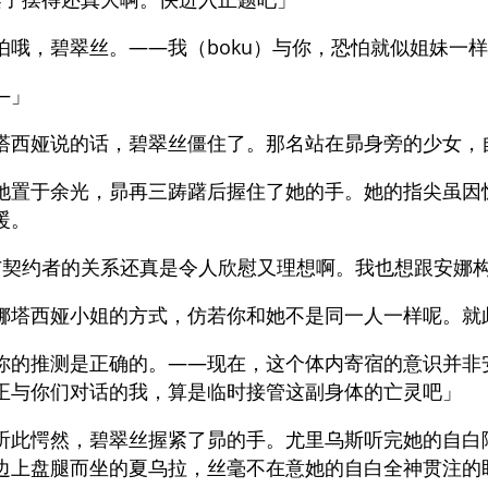
怕哦，碧翠丝。——我（boku）与你，恐怕就似姐妹一
—」
塔西娅说的话，碧翠丝僵住了。那名站在昴身旁的少女，
她置于余光，昴再三踌躇后握住了她的手。她的指尖虽因
暖。
与契约者的关系还真是令人欣慰又理想啊。我也想跟安娜
娜塔西娅小姐的方式，仿若你和她不是同一人一样呢。就
你的推测是正确的。——现在，这个体内寄宿的意识并非
正与你们对话的我，算是临时接管这副身体的亡灵吧」
听此愕然，碧翠丝握紧了昴的手。尤里乌斯听完她的自白
边上盘腿而坐的夏乌拉，丝毫不在意她的自白全神贯注的