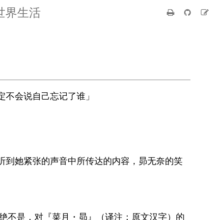
世界生活
定不会说自己忘记了谁」
听到她紧张的声音中所传达的内容，昴无奈的笑
赖。绝不是，对『菜月・昴』（译注：原文汉字）的