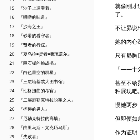
就像刚才
15 『沙子上凋零着』
了。
16 『咀嚼的味道』
17 『沙海之王』
不让昴说
18 『砂塔的看守者』
她的内心
19 『贤者的行踪』
20 『夏乌拉≠贤者=弗琉盖尔』
只有昴胸
21 『巨石板的挑战书』
「——十
22 『白色星空的群星』
23 『三层塔基忒大图书馆』
甚至不给
种展现吧
24 『性格扭曲的考官』
25 『二层厄勒克特拉盼望之人』
慢她两步
26 『挥棒的男人』
但即便如
27 『厄勒克特拉的高墙』
28 『由里乌斯・尤克历乌斯』
作为证明
29 『失败者』