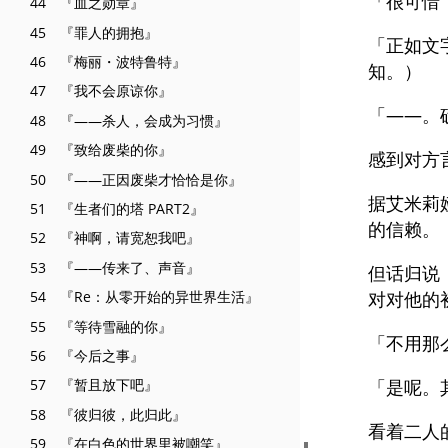
「很可惜
44 『血之勋章』
45 『罪人的拥抱』
「正如文
46 『梅丽・波特鲁特』
知。）
47 『我不会原谅你』
「——。
48 『——杀人，会成为习惯』
49 『致给废柴的你』
感到对方
50 『——正因废柴才恰恰是你』
据艾米莉
51 『生者们的塔 PART2』
的信赖。
52 『神啊，请宽恕我吧』
53 『——传来了、声音』
但话归说
54 『Re：从零开始的异世界生活』
对对他的
55 『等待雪融的你』
「不用那
56 『今后之事』
「是呢。
57 『暂且放下吧』
58 『彼归彼，此归此』
看着二人
59 『在白色的世界里被嘲笑』