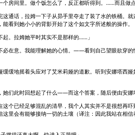
一个房间里。做个饭怎么了，反正都听得到。……而且做
完这通话，拉姆一下子从昴手里夺走了装了水的铁桶。就
，能看到她小小的背影开始了这个如文字所述般的操作。
不起。拉姆她平时其实不是那样的……」
不必在意。我能理解她的心情。——看到自己望眼欲穿的
娅缓缓地摇着头应对了艾米莉娅的道歉。听到安娜塔西娅
，她们此时回想起了什么——而这个答案，随后便由安娜
在这个已经足够混乱的清早，我个人其实并不是很想再吓
信这里会有能够接纳一切的土壤（译注：因此我站在相信
架子摆得还真大啊。快进入正题吧」