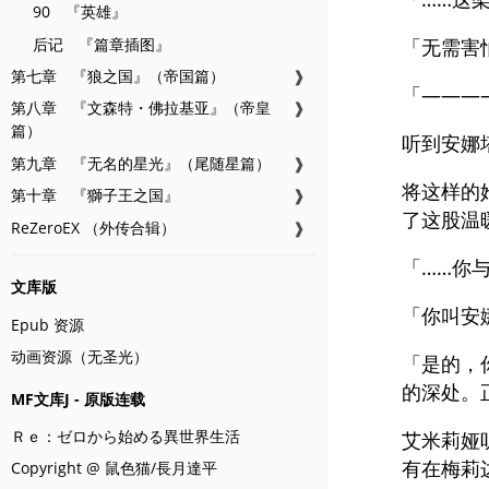
90 『英雄』
后记 『篇章插图』
「无需害
第七章 『狼之国』（帝国篇）
❱
「———
第八章 『文森特・佛拉基亚』（帝皇
❱
篇）
听到安娜
第九章 『无名的星光』（尾随星篇）
❱
将这样的
第十章 『獅子王之国』
❱
了这股温
ReZeroEX （外传合辑）
❱
「……你
文库版
「你叫安
Epub 资源
动画资源（无圣光）
「是的，
的深处。
MF文库J - 原版连载
Ｒｅ：ゼロから始める異世界生活
艾米莉娅
有在梅莉
Copyright @ 鼠色猫/長月達平