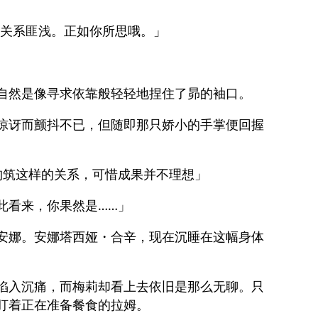
样关系匪浅。正如你所思哦。」
自然是像寻求依靠般轻轻地捏住了昴的袖口。
惊讶而颤抖不已，但随即那只娇小的手掌便回握
构筑这样的关系，可惜成果并不理想」
此看来，你果然是……」
安娜。安娜塔西娅・合辛，现在沉睡在这幅身体
陷入沉痛，而梅莉却看上去依旧是那么无聊。只
盯着正在准备餐食的拉姆。