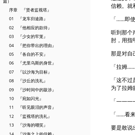
篇）
信赖。就
序章 『贤者监视塔』
「……即
01 『龙车归途路』
02 『他相应的款待』
听到那个
03 『少女的牢笼』
肘，用指
04 『把你带出的理由』
那是对自
05 『各自的不安』
06 『尤里乌斯的身世』
「拉姆…
07 『以沙海为目标』
「这不过
08 『沙丘的洗礼』
为了拉姆
09 『沙时间中的跋涉』
10 『宛如闪光』
「———
11 『听见眼泪的声音』
「……看
12 『监视塔的洗礼』
13 『沙海的嘲笑』
要是敢说
14 『沙海之上的信赖』