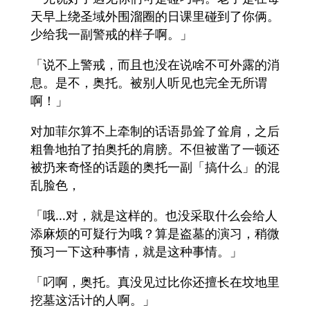
天早上绕圣域外围溜圈的日课里碰到了你俩。
少给我一副警戒的样子啊。」
「说不上警戒，而且也没在说啥不可外露的消
息。是不，奥托。被别人听见也完全无所谓
啊！」
对加菲尔算不上牵制的话语昴耸了耸肩，之后
粗鲁地拍了拍奥托的肩膀。不但被凿了一顿还
被扔来奇怪的话题的奥托一副「搞什么」的混
乱脸色，
「哦...对，就是这样的。也没采取什么会给人
添麻烦的可疑行为哦？算是盗墓的演习，稍微
预习一下这种事情，就是这种事情。」
「叼啊，奥托。真没见过比你还擅长在坟地里
挖墓这活计的人啊。」