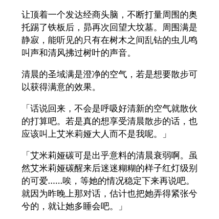
让顶着一个发达经商头脑，不断打量周围的奥
托踢了铁板后，昴再次回望大坟墓。周围满是
静寂，能听见的只有在树木之间乱钻的虫儿鸣
叫声和清风拂过树叶的声音。
清晨的圣域满是澄净的空气，若是想要散步可
以获得满意的效果。
「话说回来，不会是呼吸好清新的空气就散伙
的打算吧。若是真的想享受清晨散步的话，也
应该叫上艾米莉娅大人而不是我呢。」
「艾米莉娅碳可是出乎意料的清晨衰弱啊。虽
然艾米莉娅碳醒来后迷迷糊糊的样子红灯级别
的可爱......唉，等她的情况稳定下来再说吧。
就因为昨晚上那对话，估计也把她弄得紧张兮
兮的，就让她多睡会吧。」