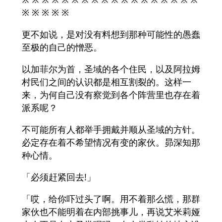
※ ※ ※ ※ ※
更不如说，是对没有料想到那种可能性的愚蠢
至极的自己的憎恶。
以加菲尔为首，圣域的各个住民，以及阿拉姆
村民们之间的认识都是相互割裂的。这样一
来，为何自己没有察觉到各个阵营里也存在着
派系呢？
不可能所有人都举手拥戴并顺从圣域的方针。
必定存在着不希望情况有变的家伙。昴深知那
种心情。
「必须赶紧回去!」
「哎，给你吓过头了啊。用不着那么慌，那群
家伙也不能明着在内部挑事儿，再说艾米莉娅