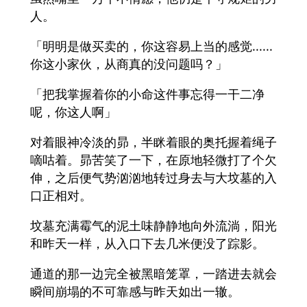
人。
「明明是做买卖的，你这容易上当的感觉......
你这小家伙，从商真的没问题吗？」
「把我掌握着你的小命这件事忘得一干二净
呢，你这人啊」
对着眼神冷淡的昴，半眯着眼的奥托握着绳子
嘀咕着。昴苦笑了一下，在原地轻微打了个欠
伸，之后便气势汹汹地转过身去与大坟墓的入
口正相对。
坟墓充满霉气的泥土味静静地向外流淌，阳光
和昨天一样，从入口下去几米便没了踪影。
通道的那一边完全被黑暗笼罩，一踏进去就会
瞬间崩塌的不可靠感与昨天如出一辙。