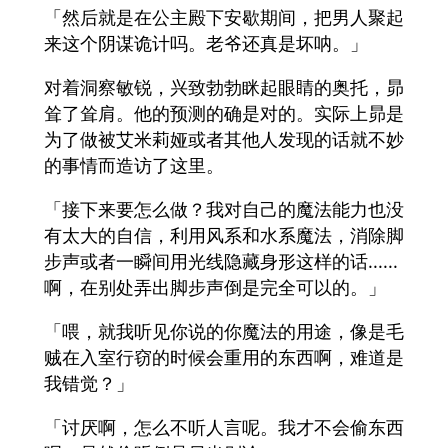
「然后就是在公主殿下安歇期间，把男人聚起
来这个阴谋诡计吗。老爷还真是坏呐。」
对着洞察敏锐，兴致勃勃眯起眼睛的奥托，昴
耸了耸肩。他的预测的确是对的。实际上昴是
为了做被艾米莉娅或者其他人发现的话就不妙
的事情而造访了这里。
「接下来要怎么做？我对自己的魔法能力也没
有太大的自信，利用风系和水系魔法，消除脚
步声或者一瞬间用光线隐藏身形这样的话......
啊，在别处弄出脚步声倒是完全可以的。」
「喂，就我听见你说的你魔法的用途，像是毛
贼在入室行窃的时候会重用的东西啊，难道是
我错觉？」
「讨厌啊，怎么不听人言呢。我才不会偷东西