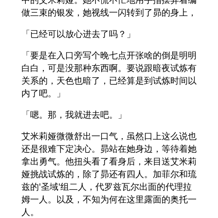
做三束的银发，她视线一闪转到了昴的身上，
「已经可以放心进去了吗？」
「要是在入口旁写个晚七点开张啥的倒是明明
白白，可是没那种东西啊。要说跟暗夜试炼有
关系的，天色也暗了，已经算是到试炼时间以
内了吧。」
「嗯。那，我就进去吧。」
艾米莉娅微微舒出一口气，虽然口上这么说也
还是很难下定决心。昴站在她身边，等待着她
拿出勇气。他扭头看了看身后，来目送艾米莉
娅挑战试炼的，除了昴还有四人。加菲尔和琉
兹的'圣域'组二人，代罗兹瓦尔出面的代理拉
姆一人。以及，不知为何在这里露面的奥托一
人。