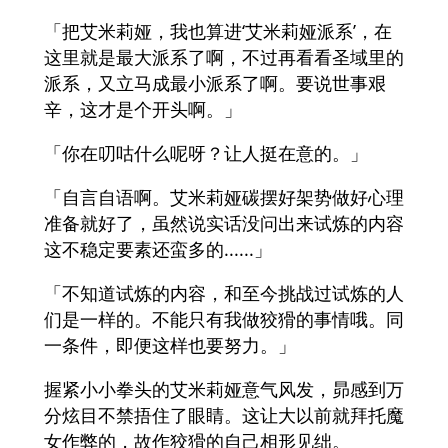
「把艾米莉娅，我也算进‘艾米莉娅派系’，在
这里就是最大派系了啊，不过再看看圣域里的
派系，又立马成最小派系了啊。要说世事艰
辛，这才是个开头啊。」
「你在叨咕什么呢呀？让人挺在意的。」
「自言自语啊。艾米莉娅碳摆好架势做好心理
准备就好了，虽然说实话没问出来试炼的内容
这不稳定要素还蛮多的......」
「不知道试炼的内容，和至今挑战过试炼的人
们是一样的。不能只有我做狡猾的事情哦。同
一条件，即便这样也要努力。」
握紧小小拳头的艾米莉娅意气风发，昴感到万
分炫目不禁捂住了眼睛。这让大以前就拜托魔
女作弊的，故作狡猾的自己相形见绌。