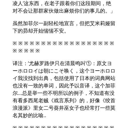
凌人’这东西，在老子跟着你们这段期间，绝
对不会让那群家伙做出麻烦你们的事儿的。」
虽然加菲尔一副轻松地宣言，但把艾米莉娅留
下的昴却开始惴惴不安。
※ ※ ※ ※ ※ ※ ※ ※ ※ ※ ※ ※ ※ ※ ※ ※ ※ ※
※ ※ ※ ※ ※
译注：‘尤赫罗路伊只在清晨鸣叫’①：原文ヨ
ーホロロイは朝にこそ唤く，这个ヨーホロロ
イ我没找到出典，包括使用了日本的词典网站
也没有一致的单词，因此予以音译，这个加菲
尔...总是举一些不明所以的例子，不知道有没
有看多西尾老贼《戏言系列》的，好像《绞首
浪漫派》里女二号葵井巫女子也经常打一些莫
名其妙的比喻..
※ ※ ※ ※ ※ ※ ※ ※ ※ ※ ※ ※ ※ ※ ※ ※ ※ ※