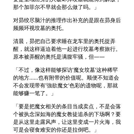
那个加菲尔不早就会那么做了吗。」
对昴绞尽脑汁的推理作出补充的是跟在昴身后
频频环视坟墓的奥托。
清晨，昴把自己要求睡在龙车里的奥托捉弄
醒，就这样逼迫着他一起进行坟墓考察旅行。
原本被弄醒的奥托是满腹牢骚，但——
「不过，像这样能够探访'魔女坟墓'这种稀罕
的地方......也有附带的价值呢。顺便不知道会
不会发现带有'強欲魔女'色彩的遗物呢，那就
能够赚一笔了。」
「要是把魔女相关的条目当成卖点，不是会落
个被执念深如海的魔女教徒追杀的下场啊？要
是从这里走露风声，让这里变成一片火海，我
可是会寝食难安的你还是拉倒吧。」