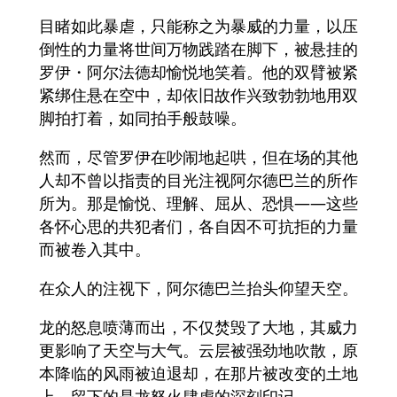
目睹如此暴虐，只能称之为暴威的力量，以压
倒性的力量将世间万物践踏在脚下，被悬挂的
罗伊・阿尔法德却愉悦地笑着。他的双臂被紧
紧绑住悬在空中，却依旧故作兴致勃勃地用双
脚拍打着，如同拍手般鼓噪。
然而，尽管罗伊在吵闹地起哄，但在场的其他
人却不曾以指责的目光注视阿尔德巴兰的所作
所为。那是愉悦、理解、屈从、恐惧——这些
各怀心思的共犯者们，各自因不可抗拒的力量
而被卷入其中。
在众人的注视下，阿尔德巴兰抬头仰望天空。
龙的怒息喷薄而出，不仅焚毁了大地，其威力
更影响了天空与大气。云层被强劲地吹散，原
本降临的风雨被迫退却，在那片被改变的土地
上，留下的是龙怒火肆虐的深刻印记。