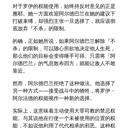
对于罗伊的权能使用，始终持反对意见的正是
雅耶。她一方面欢迎阿尔德巴兰在她的建议下
打破束缚，却强烈主张一旦选择了，就应该彻
底放弃『不杀』的限制。
的确，正如她所说，如果阿尔德巴兰解除『不
杀』的限制，可以随心所欲地决定他人生死，
那么他们的目标会变得唾手可得。只需将『阿
尔德巴兰』的气息散布四方，就能让敌人不敢
靠近。
然而，阿尔德巴兰拒绝了这种做法。他选择了
另一种方式——接受战斗中的牺牲，将罗伊・
阿尔法德的权能视作一种新的选择。
实际上，这意味着主动使用大罪司教的禁忌权
能。与其说他在行使一个未被使用的位置的权
能，不如说他利用了代代相承的邪恶。这种权