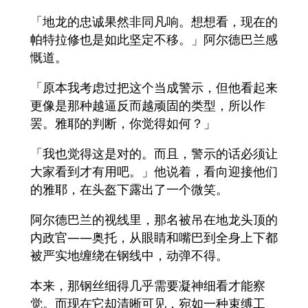
「地龙的忠诚果然非同凡响。想想看，现在的
帕特拉修也是如此坚定不移。」阿尔德巴兰感
慨道。
「原本我考虑过把这个当成警示，但他看起来
更像是那种越逼反而越顽固的类型，所以作
罢。雅耶的判断，你觉得如何？」
「我也觉得这是对的。而且，警示的话必须让
大家看到才有用吧。」他说着，看向迎接他们
的雅耶，在头盔下露出了一个微笑。
阿尔德巴兰的视线里，那名被吊在地龙头顶的
内政官——奥托，从眼睛和嘴巴到全身上下都
被严实地缠绕在钢线中，动弹不得。
本来，那钢丝细得几乎需要凝神细看才能察
觉。而现在它却清晰可见，宛如一种束缚工