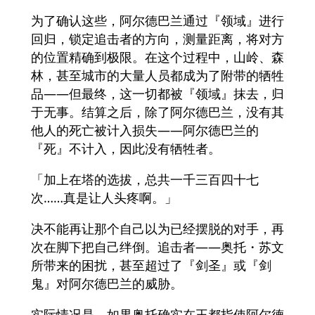
为了确认这些，阿尔德巴兰通过『领域』进行
回归，锁定追击者的方向，测量距离，将对方
的位置精确到极限。在这个过程中，山岭、森
林，甚至城市的大量人员都成为了附带的牺牲
品——但最终，这一切都被『领域』抹去，归
于无事。结算之后，除了阿尔德巴兰，没有其
他人的死亡被计入损失——阿尔德巴兰的
『死』不计入，因此没有牺牲者。
「加上在塔的选拔，总共一千三百四十七
次……真是让人头疼啊。」
决不能再让那个自己以为已经摆脱的对手，再
次在脚下把自己绊倒。追击者——奥托・苏文
所带来的困扰，甚至超过了『剑圣』或『剑
鬼』对阿尔德巴兰的威胁。
实际情况是，如果奥托确实在王都指使阿尔德