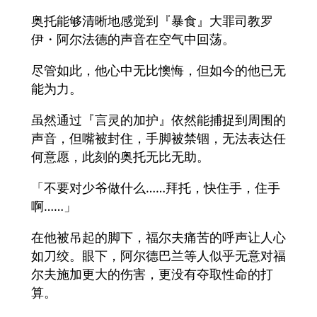
奥托能够清晰地感觉到『暴食』大罪司教罗
伊・阿尔法德的声音在空气中回荡。
尽管如此，他心中无比懊悔，但如今的他已无
能为力。
虽然通过『言灵的加护』依然能捕捉到周围的
声音，但嘴被封住，手脚被禁锢，无法表达任
何意愿，此刻的奥托无比无助。
「不要对少爷做什么……拜托，快住手，住手
啊……」
在他被吊起的脚下，福尔夫痛苦的呼声让人心
如刀绞。眼下，阿尔德巴兰等人似乎无意对福
尔夫施加更大的伤害，更没有夺取性命的打
算。