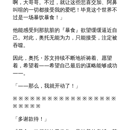
啊，大哥哥。不过，就让这些悲喜交加、阿鼻
叫喧的一切都接受我的爱吧！毕竟这个世界不
过是一场暴饮暴食！」
他能感受到那肮脏的『暴食』欲望缓缓逼近自
己。对此，奥托无能为力，只能接受，注定被
吞噬。
因此，奥托・苏文持续不断地祈祷着、愿望
着，希望着——希望自己最后的谋略能够成功
——。
「——那么，我就开动了！」
※ ※ ※ ※ ※ ※ ※ ※ ※ ※ ※ ※ ※ ※ ※ ※ ※ ※
※ ※ ※ ※ ※
「多谢款待！」