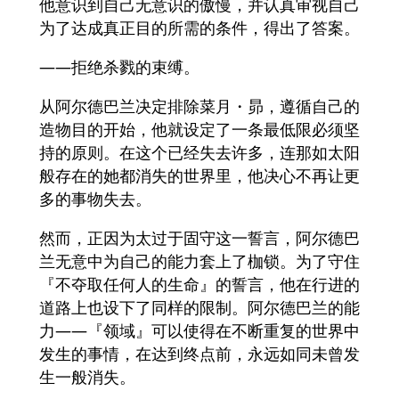
他意识到自己无意识的傲慢，并认真审视自己
为了达成真正目的所需的条件，得出了答案。
——拒绝杀戮的束缚。
从阿尔德巴兰决定排除菜月・昴，遵循自己的
造物目的开始，他就设定了一条最低限必须坚
持的原则。在这个已经失去许多，连那如太阳
般存在的她都消失的世界里，他决心不再让更
多的事物失去。
然而，正因为太过于固守这一誓言，阿尔德巴
兰无意中为自己的能力套上了枷锁。为了守住
『不夺取任何人的生命』的誓言，他在行进的
道路上也设下了同样的限制。阿尔德巴兰的能
力——『领域』可以使得在不断重复的世界中
发生的事情，在达到终点前，永远如同未曾发
生一般消失。