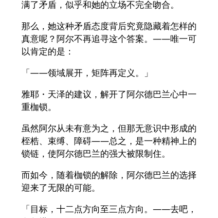
满了矛盾，似乎和她的立场不完全吻合。
那么，她这种矛盾态度背后究竟隐藏着怎样的
真意呢？阿尔不再追寻这个答案。——唯一可
以肯定的是：
「——领域展开，矩阵再定义。」
雅耶・天泽的建议，解开了阿尔德巴兰心中一
重枷锁。
虽然阿尔从未有意为之，但那无意识中形成的
桎梏、束缚、障碍——总之，是一种精神上的
锁链，使阿尔德巴兰的强大被限制住。
而如今，随着枷锁的解除，阿尔德巴兰的选择
迎来了无限的可能。
「目标，十二点方向至三点方向。——去吧，