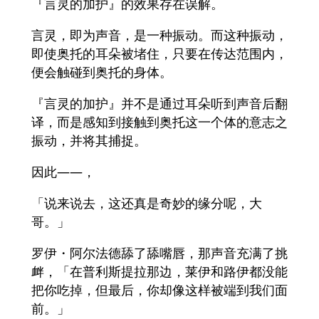
『言灵的加护』的效果存在误解。
言灵，即为声音，是一种振动。而这种振动，
即使奥托的耳朵被堵住，只要在传达范围内，
便会触碰到奥托的身体。
『言灵的加护』并不是通过耳朵听到声音后翻
译，而是感知到接触到奥托这一个体的意志之
振动，并将其捕捉。
因此——，
「说来说去，这还真是奇妙的缘分呢，大
哥。」
罗伊・阿尔法德舔了舔嘴唇，那声音充满了挑
衅，「在普利斯提拉那边，莱伊和路伊都没能
把你吃掉，但最后，你却像这样被端到我们面
前。」