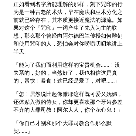
正如看到名字所能理解的那样，刻下咒印的行
为是一种古老的术法，早在魔法和巫术分化之
前就已经存在，其本质更接近魔法的源流。如
果对这个『咒印』一词产生了先入为主的联
想，那么那个曾经向阿尔德巴兰传授如何雕刻
和使用咒印的人，恐怕会对你唠唠叨叨地讲上
半天。
「能为了我们而利用这样的宝贵机会……！没
关系的，好的，当然好了，我也相信这是真
的，暴饮！暴食！这已经是爱了，对吧……」
「怎！居然说比起像雅耶这样既可爱又妩媚，
还体贴入微的侍女，你却更喜欢那个牙齿参差
不齐的大罪司教！阿尔大人，你个花心鬼！」
「你自己才别和那个大罪司教合作那么默
契……」