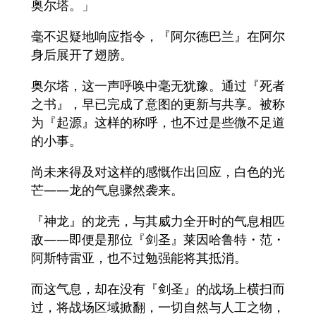
奥尔塔。」
毫不迟疑地响应指令，『阿尔德巴兰』在阿尔
身后展开了翅膀。
奥尔塔，这一声呼唤中毫无犹豫。通过『死者
之书』，早已完成了意图的更新与共享。被称
为『起源』这样的称呼，也不过是些微不足道
的小事。
尚未来得及对这样的感慨作出回应，白色的光
芒——龙的气息骤然袭来。
『神龙』的龙壳，与其威力全开时的气息相匹
敌——即便是那位『剑圣』莱因哈鲁特・范・
阿斯特雷亚，也不过勉强能将其抵消。
而这气息，却在没有『剑圣』的战场上横扫而
过，将战场区域掀翻，一切自然与人工之物，