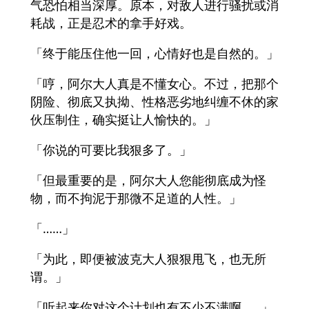
气恐怕相当深厚。原本，对敌人进行骚扰或消
耗战，正是忍术的拿手好戏。
「终于能压住他一回，心情好也是自然的。」
「哼，阿尔大人真是不懂女心。不过，把那个
阴险、彻底又执拗、性格恶劣地纠缠不休的家
伙压制住，确实挺让人愉快的。」
「你说的可要比我狠多了。」
「但最重要的是，阿尔大人您能彻底成为怪
物，而不拘泥于那微不足道的人性。」
「……」
「为此，即便被波克大人狠狠甩飞，也无所
谓。」
「听起来你对这个计划也有不少不满啊……」