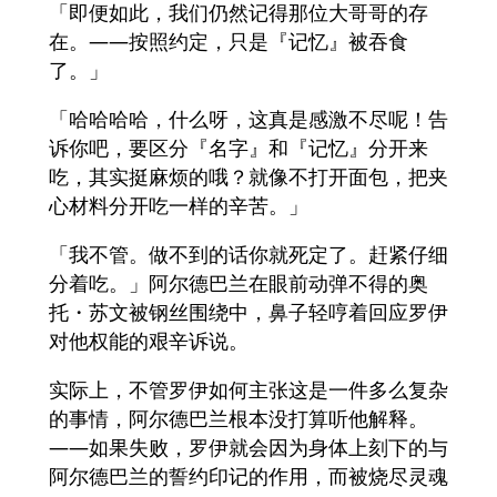
「即便如此，我们仍然记得那位大哥哥的存
在。——按照约定，只是『记忆』被吞食
了。」
「哈哈哈哈，什么呀，这真是感激不尽呢！告
诉你吧，要区分『名字』和『记忆』分开来
吃，其实挺麻烦的哦？就像不打开面包，把夹
心材料分开吃一样的辛苦。」
「我不管。做不到的话你就死定了。赶紧仔细
分着吃。」阿尔德巴兰在眼前动弹不得的奥
托・苏文被钢丝围绕中，鼻子轻哼着回应罗伊
对他权能的艰辛诉说。
实际上，不管罗伊如何主张这是一件多么复杂
的事情，阿尔德巴兰根本没打算听他解释。
——如果失败，罗伊就会因为身体上刻下的与
阿尔德巴兰的誓约印记的作用，而被烧尽灵魂