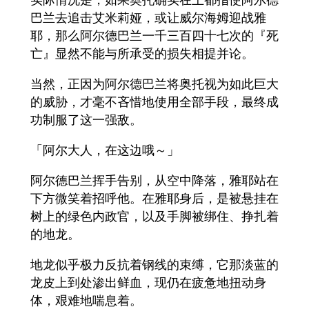
巴兰去追击艾米莉娅，或让威尔海姆迎战雅
耶，那么阿尔德巴兰一千三百四十七次的『死
亡』显然不能与所承受的损失相提并论。
当然，正因为阿尔德巴兰将奥托视为如此巨大
的威胁，才毫不吝惜地使用全部手段，最终成
功制服了这一强敌。
「阿尔大人，在这边哦～」
阿尔德巴兰挥手告别，从空中降落，雅耶站在
下方微笑着招呼他。在雅耶身后，是被悬挂在
树上的绿色内政官，以及手脚被绑住、挣扎着
的地龙。
地龙似乎极力反抗着钢线的束缚，它那淡蓝的
龙皮上到处渗出鲜血，现仍在疲惫地扭动身
体，艰难地喘息着。