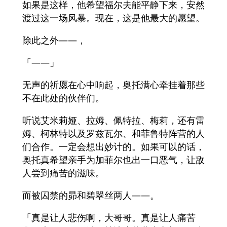
如果是这样，他希望福尔夫能平静下来，安然
渡过这一场风暴。现在，这是他最大的愿望。
除此之外——，
「——」
无声的祈愿在心中响起，奥托满心牵挂着那些
不在此处的伙伴们。
听说艾米莉娅、拉姆、佩特拉、梅莉，还有雷
姆、柯林特以及罗兹瓦尔、和菲鲁特阵营的人
们合作。一定会想出妙计的。如果可以的话，
奥托真希望亲手为加菲尔也出一口恶气，让敌
人尝到痛苦的滋味。
而被囚禁的昴和碧翠丝两人——。
「真是让人悲伤啊，大哥哥。真是让人痛苦