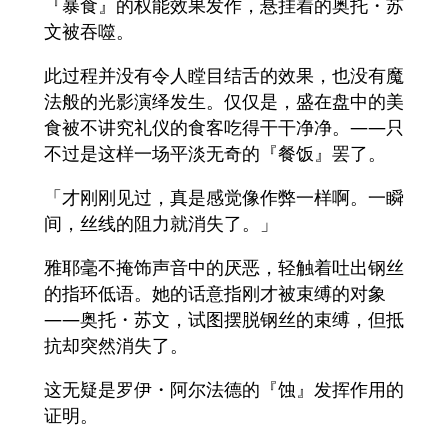
『暴食』的权能效果发作，悬挂着的奥托・苏
文被吞噬。
此过程并没有令人瞠目结舌的效果，也没有魔
法般的光影演绎发生。仅仅是，盛在盘中的美
食被不讲究礼仪的食客吃得干干净净。——只
不过是这样一场平淡无奇的『餐饭』罢了。
「才刚刚见过，真是感觉像作弊一样啊。一瞬
间，丝线的阻力就消失了。」
雅耶毫不掩饰声音中的厌恶，轻触着吐出钢丝
的指环低语。她的话意指刚才被束缚的对象
——奥托・苏文，试图摆脱钢丝的束缚，但抵
抗却突然消失了。
这无疑是罗伊・阿尔法德的『蚀』发挥作用的
证明。