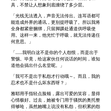
具，不禁让人想象到底缠绕了多少层。
「光线无法透入，声音无法传出。连耳语都可
能造成外界的通讯，更别提呼吸了。所以我将
全身都紧密捆绑，只留脚踝处通道供呼吸使
用。这样一来，他光忙于呼吸，就无法传递任
何意思。」
「……我明白这不是你的个人怨恨，而是出于
警惕。毕竟，给这家伙任何说话的时间，谁知
道他会搞出什么名堂呢。」
「我可不是出于私怨才行动哦～。而且，我的
忍术也不是什么坏东西呀？」
雅耶用手指轻点脸颊，露出可爱的笑容，显得
心情极好。过去，她被专门用于骚扰的奥托整
得够呛，虽然她嘴上说没有私怨，但积累的怨