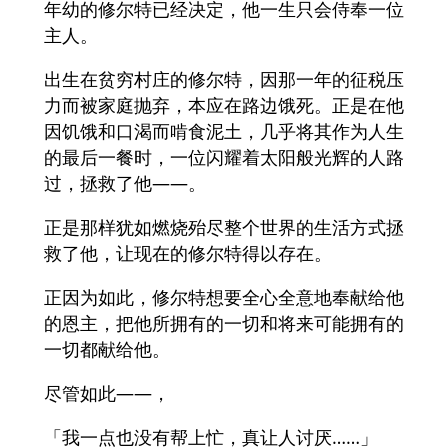
年幼的修尔特已经决定，他一生只会侍奉一位
主人。
出生在贫穷村庄的修尔特，因那一年的征税压
力而被家庭抛弃，本应在路边饿死。正是在他
因饥饿和口渴而啃食泥土，几乎将其作为人生
的最后一餐时，一位闪耀着太阳般光辉的人路
过，拯救了他——。
正是那样犹如燃烧殆尽整个世界的生活方式拯
救了他，让现在的修尔特得以存在。
正因为如此，修尔特想要全心全意地奉献给他
的恩主，把他所拥有的一切和将来可能拥有的
一切都献给他。
尽管如此——，
「我一点也没有帮上忙，真让人讨厌……」