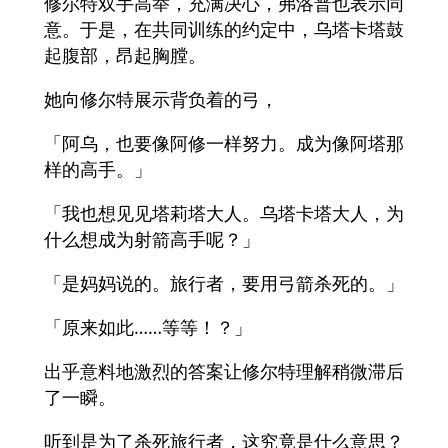
修尔特双手高举，充满决心，弗洛普也表示同
意。于是，在共同训练的约定中，乌塔卡塔鼓
起腹部，昂起胸膛。
她向修尔特展示背负着的弓，
「阿乌，也要像阿修一样努力。成为像阿塔那
样的高手。」
「我也想见见塔莉塔大人。乌塔卡塔大人，为
什么想成为射箭高手呢？」
「是妈妈说的。旅行者，要用弓箭杀死的。」
「原来如此……等等！？」
出乎意料地激烈的答案让修尔特理解稍微滞后
了一瞬。
听到是为了杀死旅行者，这究竟是什么意思？