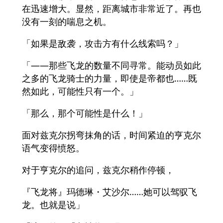
在迅速增大。显然，距离城市非常近了。再也
没有一刻的喘息之机。
「如果是敌袭，攻击方有什么线索吗？」
「――那些飞龙的数量不同寻常。能动员如此
之多的飞龙骑士的力量，即使是帝都也……既
然如此，可能性只有一个。」
「那么，那个可能性是什么！」
面对兹克尔拐弯抹角的话，时间紧迫的亨克尔
语气变得愤怒。
对于亨克尔的追问，兹克尔稍作停顿，
『飞龙将』玛德琳・艾沙尔……她可以驾驭飞
龙。也就是说」