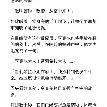
愚蠢的表情，
「敲响警钟！敌袭！从空中来！」
如此喊着，将身旁的近卫踢飞，让整个要塞都
市知晓了危急情况。
在目睹所有这些反应后，亨克尔也将手放在腰
间的剑上。然后，在响起的警钟声中，他大声
地咒骂了一句。
「亨克尔大人！普莉希拉大人……」
「普莉希拉小姐在府上。我预料到会发生什
么。她应该很快就会行动起来。」
回头看兹克尔，亨克尔将目光投向空中的敌
影。
短短数十秒，它们已经变得愈发清晰，体积也