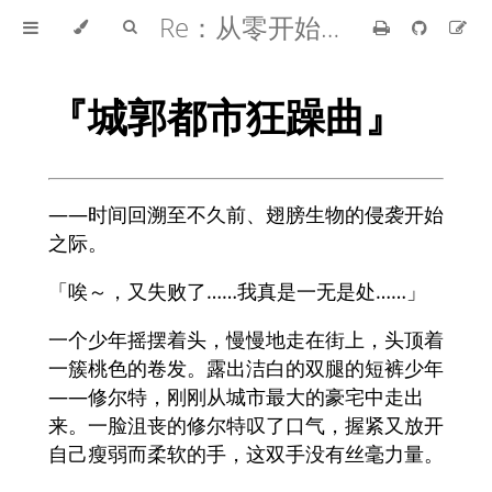
Re：从零开始的异世界生活
『城郭都市狂躁曲』
――时间回溯至不久前、翅膀生物的侵袭开始
之际。
「唉～，又失败了……我真是一无是处……」
一个少年摇摆着头，慢慢地走在街上，头顶着
一簇桃色的卷发。露出洁白的双腿的短裤少年
——修尔特，刚刚从城市最大的豪宅中走出
来。一脸沮丧的修尔特叹了口气，握紧又放开
自己瘦弱而柔软的手，这双手没有丝毫力量。