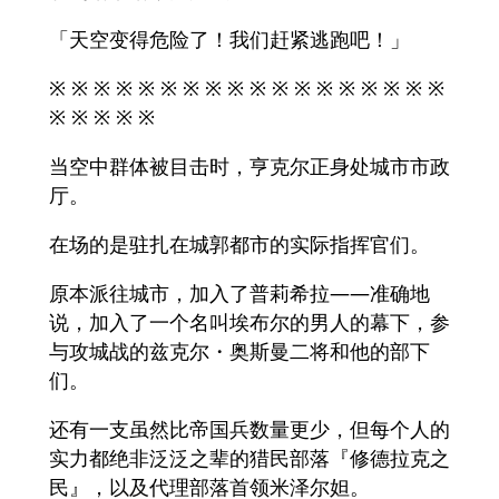
「天空变得危险了！我们赶紧逃跑吧！」
※ ※ ※ ※ ※ ※ ※ ※ ※ ※ ※ ※ ※ ※ ※ ※ ※ ※
※ ※ ※ ※ ※
当空中群体被目击时，亨克尔正身处城市市政
厅。
在场的是驻扎在城郭都市的实际指挥官们。
原本派往城市，加入了普莉希拉——准确地
说，加入了一个名叫埃布尔的男人的幕下，参
与攻城战的兹克尔・奥斯曼二将和他的部下
们。
还有一支虽然比帝国兵数量更少，但每个人的
实力都绝非泛泛之辈的猎民部落『修德拉克之
民』，以及代理部落首领米泽尔妲。