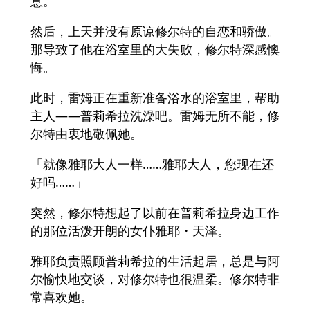
意。
然后，上天并没有原谅修尔特的自恋和骄傲。
那导致了他在浴室里的大失败，修尔特深感懊
悔。
此时，雷姆正在重新准备浴水的浴室里，帮助
主人——普莉希拉洗澡吧。雷姆无所不能，修
尔特由衷地敬佩她。
「就像雅耶大人一样……雅耶大人，您现在还
好吗……」
突然，修尔特想起了以前在普莉希拉身边工作
的那位活泼开朗的女仆雅耶・天泽。
雅耶负责照顾普莉希拉的生活起居，总是与阿
尔愉快地交谈，对修尔特也很温柔。修尔特非
常喜欢她。