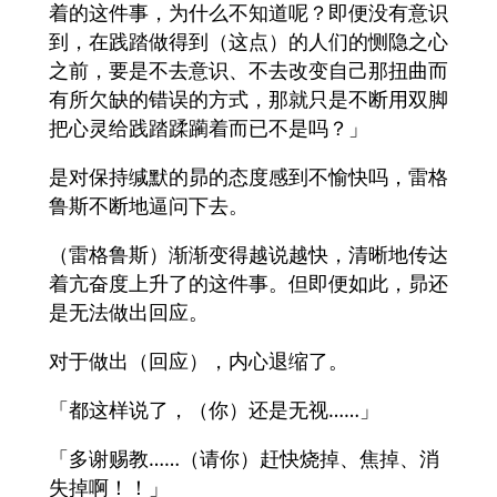
着的这件事，为什么不知道呢？即便没有意识
到，在践踏做得到（这点）的人们的恻隐之心
之前，要是不去意识、不去改变自己那扭曲而
有所欠缺的错误的方式，那就只是不断用双脚
把心灵给践踏蹂躏着而已不是吗？」
是对保持缄默的昴的态度感到不愉快吗，雷格
鲁斯不断地逼问下去。
（雷格鲁斯）渐渐变得越说越快，清晰地传达
着亢奋度上升了的这件事。但即便如此，昴还
是无法做出回应。
对于做出（回应），内心退缩了。
「都这样说了，（你）还是无视……」
「多谢赐教……（请你）赶快烧掉、焦掉、消
失掉啊！！」