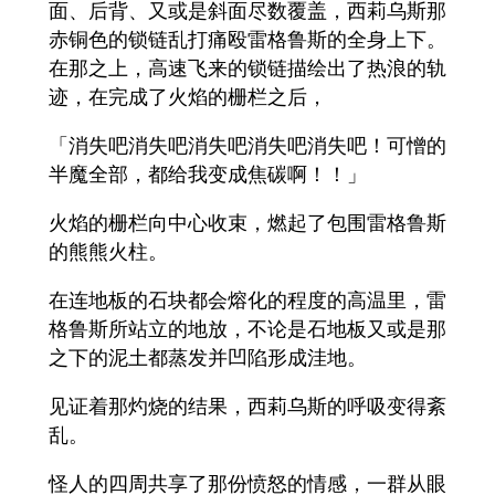
面、后背、又或是斜面尽数覆盖，西莉乌斯那
赤铜色的锁链乱打痛殴雷格鲁斯的全身上下。
在那之上，高速飞来的锁链描绘出了热浪的轨
迹，在完成了火焰的栅栏之后，
「消失吧消失吧消失吧消失吧消失吧！可憎的
半魔全部，都给我变成焦碳啊！！」
火焰的栅栏向中心收束，燃起了包围雷格鲁斯
的熊熊火柱。
在连地板的石块都会熔化的程度的高温里，雷
格鲁斯所站立的地放，不论是石地板又或是那
之下的泥土都蒸发并凹陷形成洼地。
见证着那灼烧的结果，西莉乌斯的呼吸变得紊
乱。
怪人的四周共享了那份愤怒的情感，一群从眼