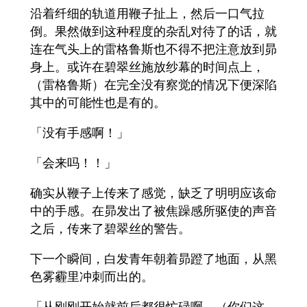
沿着纤细的轨道用鞭子扯上，然后一口气拉
倒。果然做到这种程度的杂乱对待了的话，就
连在气头上的雷格鲁斯也不得不把注意放到昴
身上。或许在碧翠丝施放纱幕的时间点上，
（雷格鲁斯）在完全没有察觉的情况下便深陷
其中的可能性也是有的。
「没有手感啊！」
「会来吗！！」
确实从鞭子上传来了感觉，缺乏了明明应该命
中的手感。在昴发出了被焦躁感所驱使的声音
之后，传来了碧翠丝的警告。
下一个瞬间，白发青年朝着昴蹬了地面，从黑
色雾霾里冲刺而出的。
「从刚刚开始就前后都很忙碌啊。（你们这