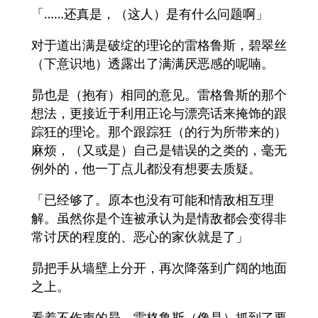
「……还真是，（这人）是有什么问题啊」
对于道出满是破绽的理论的雷格鲁斯，碧翠丝
（下意识地）透露出了满满厌恶感的呢喃。
昴也是（抱有）相同的意见。雷格鲁斯的那个
想法，更接近于利用正论与漂亮话来掩饰的跟
踪狂的理论。那个跟踪狂（的行为所带来的）
麻烦，（又或是）自己是错误的之类的，毫无
例外的，他一丁点儿都没有想要去质疑。
「已经够了。原本也没有可能和情敌相互理
解。虽然你是个连被承认为是情敌都会变得非
常讨厌的程度的、恶心的家伙就是了」
昴把手从墙壁上分开，再次降落到广阔的地面
之上。
看着不作声的昴，雷格鲁斯（像是）抓到了要