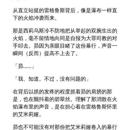
从直立站挺的雷格鲁斯背后，像是瀑布一样直
下的火焰冲袭而来。
那是西莉乌斯冷不防地把从举起的双腕生出的
火焰，毫不留情地向同是自报为大罪司教的对
手叩去。昴因为亲眼目睹了这份暴行，声音一
瞬间（反而）提高不上去了。
「昴……」
「我、知道。不过，没有问题的」
在背后以抓的发疼的程度抓着昴的肩膀的那
是，也在颤抖着的碧翠丝。理解了那消散在火
焰瀑布里的声音，是在担心着在雷格鲁斯怀里
的艾米莉娅。
昴也不可能没有对那份把艾米莉娅卷入的暴行