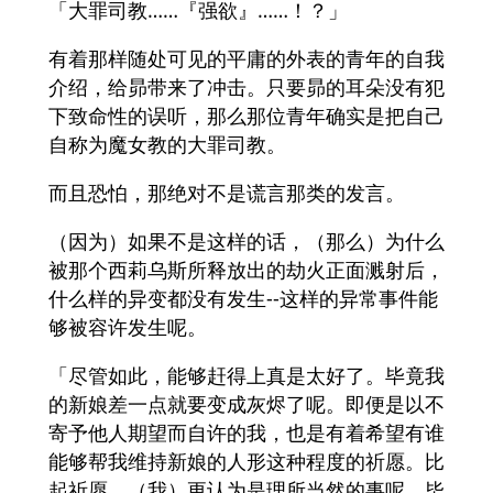
「大罪司教……『强欲』……！？」
有着那样随处可见的平庸的外表的青年的自我
介绍，给昴带来了冲击。只要昴的耳朵没有犯
下致命性的误听，那么那位青年确实是把自己
自称为魔女教的大罪司教。
而且恐怕，那绝对不是谎言那类的发言。
（因为）如果不是这样的话，（那么）为什么
被那个西莉乌斯所释放出的劫火正面溅射后，
什么样的异变都没有发生--这样的异常事件能
够被容许发生呢。
「尽管如此，能够赶得上真是太好了。毕竟我
的新娘差一点就要变成灰烬了呢。即便是以不
寄予他人期望而自许的我，也是有着希望有谁
能够帮我维持新娘的人形这种程度的祈愿。比
起祈愿，（我）更认为是理所当然的事呢。毕