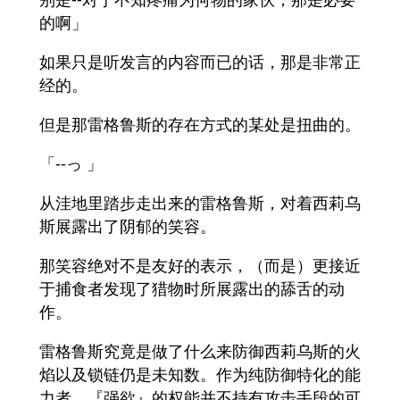
的啊」
如果只是听发言的内容而已的话，那是非常正
经的。
但是那雷格鲁斯的存在方式的某处是扭曲的。
「--っ 」
从洼地里踏步走出来的雷格鲁斯，对着西莉乌
斯展露出了阴郁的笑容。
那笑容绝对不是友好的表示，（而是）更接近
于捕食者发现了猎物时所展露出的舔舌的动
作。
雷格鲁斯究竟是做了什么来防御西莉乌斯的火
焰以及锁链仍是未知数。作为纯防御特化的能
力者，『强欲』的权能并不持有攻击手段的可