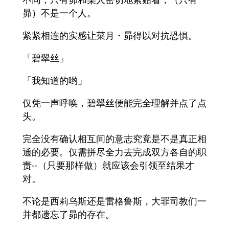
昴）不是一个人。
紧紧相连的实感让菜月・昴得以对抗恐惧。
「碧翠丝」
「我知道的哟」
仅凭一声呼唤，碧翠丝便能完全理解并点了点
头。
完全没有确认相互间的意志究竟是不是真正相
通的必要。仅需拼尽全力去完成双方各自的职
责--（只要那样做）就应该会引领至结果才
对。
不论是西莉乌斯还是雷格鲁斯，大罪司教们一
并都遗忘了昴的存在。