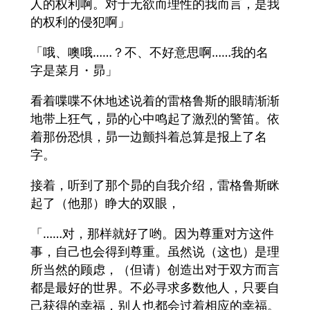
人的权利啊。对于无欲而理性的我而言，是我
的权利的侵犯啊」
「哦、噢哦……？不、不好意思啊……我的名
字是菜月・昴」
看着喋喋不休地述说着的雷格鲁斯的眼睛渐渐
地带上狂气，昴的心中鸣起了激烈的警笛。依
着那份恐惧，昴一边颤抖着总算是报上了名
字。
接着，听到了那个昴的自我介绍，雷格鲁斯眯
起了（他那）睁大的双眼，
「……对，那样就好了哟。因为尊重对方这件
事，自己也会得到尊重。虽然说（这也）是理
所当然的顾虑，（但请）创造出对于双方而言
都是最好的世界。不必寻求多数他人，只要自
己获得的幸福，别人也都会过着相应的幸福。