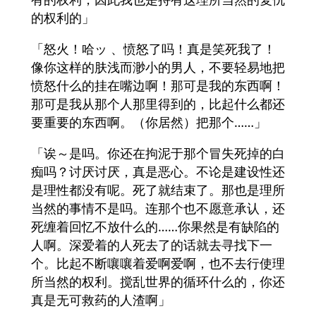
的权利的」
「怒火！哈ッ 、愤怒了吗！真是笑死我了！
像你这样的肤浅而渺小的男人，不要轻易地把
愤怒什么的挂在嘴边啊！那可是我的东西啊！
那可是我从那个人那里得到的，比起什么都还
要重要的东西啊。（你居然）把那个……」
「诶～是吗。你还在拘泥于那个冒失死掉的白
痴吗？讨厌讨厌，真是恶心。不论是建设性还
是理性都没有呢。死了就结束了。那也是理所
当然的事情不是吗。连那个也不愿意承认，还
死缠着回忆不放什么的……你果然是有缺陷的
人啊。深爱着的人死去了的话就去寻找下一
个。比起不断嚷嚷着爱啊爱啊，也不去行使理
所当然的权利。搅乱世界的循环什么的，你还
真是无可救药的人渣啊」