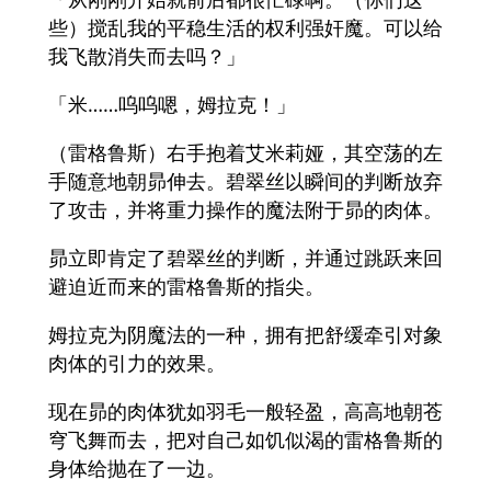
些）搅乱我的平稳生活的权利强奸魔。可以给
我飞散消失而去吗？」
「米……呜呜嗯，姆拉克！」
（雷格鲁斯）右手抱着艾米莉娅，其空荡的左
手随意地朝昴伸去。碧翠丝以瞬间的判断放弃
了攻击，并将重力操作的魔法附于昴的肉体。
昴立即肯定了碧翠丝的判断，并通过跳跃来回
避迫近而来的雷格鲁斯的指尖。
姆拉克为阴魔法的一种，拥有把舒缓牵引对象
肉体的引力的效果。
现在昴的肉体犹如羽毛一般轻盈，高高地朝苍
穹飞舞而去，把对自己如饥似渴的雷格鲁斯的
身体给抛在了一边。