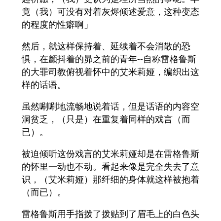
竟（我）可没有对着灰烬倾述爱意，这种变态
的程度的性癖啊」
然后，就这样保持着、延续着不会消散的恐
惧，在颤抖着的昴之前的青年--自称雷格鲁斯
的大罪司教俯视着怀中的艾米莉娅，编织出这
样的话语。
虽然唰唰地流畅地说着话，但是话语的内容空
洞贫乏，（只是）在重复着同样的戏言（而
已）。
被迫倾听这份戏言的艾米莉娅却是在雷格鲁斯
的怀里一动也不动。看起来像是完全失去了意
识，（艾米莉娅）那纤细的身体就这样被抱着
（而已）。
雷格鲁斯用手指拨了拨贴到了眉毛上的白色头