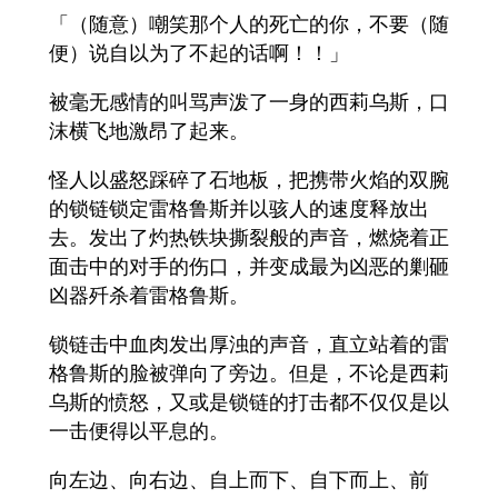
「（随意）嘲笑那个人的死亡的你，不要（随
便）说自以为了不起的话啊！！」
被毫无感情的叫骂声泼了一身的西莉乌斯，口
沫横飞地激昂了起来。
怪人以盛怒踩碎了石地板，把携带火焰的双腕
的锁链锁定雷格鲁斯并以骇人的速度释放出
去。发出了灼热铁块撕裂般的声音，燃烧着正
面击中的对手的伤口，并变成最为凶恶的剿砸
凶器歼杀着雷格鲁斯。
锁链击中血肉发出厚浊的声音，直立站着的雷
格鲁斯的脸被弹向了旁边。但是，不论是西莉
乌斯的愤怒，又或是锁链的打击都不仅仅是以
一击便得以平息的。
向左边、向右边、自上而下、自下而上、前