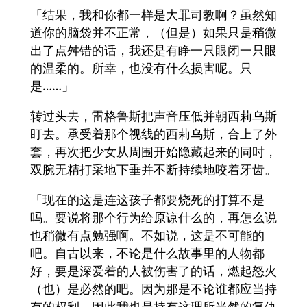
「结果，我和你都一样是大罪司教啊？虽然知
道你的脑袋并不正常，（但是）如果只是稍微
出了点舛错的话，我还是有睁一只眼闭一只眼
的温柔的。所幸，也没有什么损害呢。只
是……」
转过头去，雷格鲁斯把声音压低并朝西莉乌斯
盯去。承受着那个视线的西莉乌斯，合上了外
套，再次把少女从周围开始隐藏起来的同时，
双腕无精打采地下垂并不断持续地咬着牙齿。
「现在的这是连这孩子都要烧死的打算不是
吗。要说将那个行为给原谅什么的，再怎么说
也稍微有点勉强啊。不如说，这是不可能的
吧。自古以来，不论是什么故事里的人物都
好，要是深爱着的人被伤害了的话，燃起怒火
（也）是必然的吧。因为那是不论谁都应当持
有的权利，因此我也是持有这理所当然的复仇