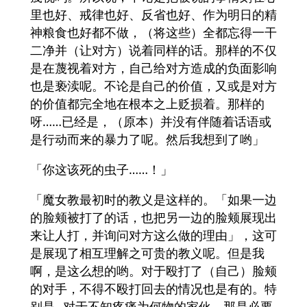
里也好、戒律也好、反省也好、作为明日的精
神粮食也好都不做，（将这些）全都忘得一干
二净并（让对方）说着同样的话。那样的不仅
是在蔑视着对方，自己给对方造成的负面影响
也是亵渎呢。不论是自己的价值，又或是对方
的价值都完全地在根本之上贬损着。那样的
呀……已经是，（原本）并没有伴随着话语或
是行动而来的暴力了呢。然后我想到了哟」
「你这该死的虫子……！」
「魔女教最初时的教义是这样的。「如果一边
的脸颊被打了的话，也把另一边的脸颊展现出
来让人打，并询问对方这么做的理由」，这可
是展现了相互理解之可贵的教义呢。但是我
啊，是这么想的哟。对于殴打了（自己）脸颊
的对手，不得不殴打回去的情况也是有的。特
别是--对于不知疼痛为何物的家伙，那是必要