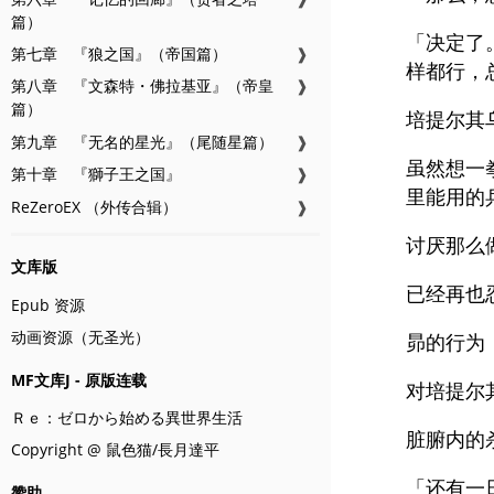
篇）
「决定了
第七章 『狼之国』（帝国篇）
❱
样都行，
第八章 『文森特・佛拉基亚』（帝皇
❱
篇）
培提尔其
第九章 『无名的星光』（尾随星篇）
❱
虽然想一
第十章 『獅子王之国』
❱
里能用的
ReZeroEX （外传合辑）
❱
讨厌那么
文库版
已经再也
Epub 资源
动画资源（无圣光）
昴的行为
MF文库J - 原版连载
对培提尔
Ｒｅ：ゼロから始める異世界生活
脏腑内的
Copyright @ 鼠色猫/長月達平
「还有一
赞助