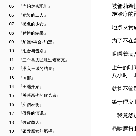
被普莉希
05 『当约定实现时』
施治疗的
06 『危险的二人』
07 『橙色的少女』
地点从贵
08 『赌博的结果』
为了不在
09 『加護x再会x约定』
10 『汇合与告别』
咀嚼着满
11 『三个臭皮匠胜过诸葛亮』
上午的时
12 『潜入王城的结果』
八小时，
13 『同郷』
14 『王选开始』
就算不管
15 『关系恶劣的候选者』
鉴于理应
16 『所信表明』
17 『傲慢的演说』
「我竟然
18 『強欲商人』
昴嘴唇扭
19 『银发魔女的愿望』