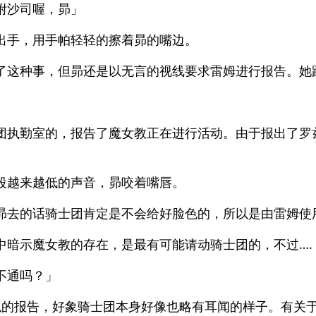
附沙司喔，昴」
出手，用手帕轻轻的擦着昴的嘴边。
了这种事，但昴还是以无言的视线要求雷姆进行报告。她
团执勤室的，报告了魔女教正在进行活动。由于报出了罗
段越来越低的声音，昴咬着嘴唇。
昴去的话骑士团肯定是不会给好脸色的，所以是由雷姆使
中暗示魔女教的存在，是最有可能请动骑士团的，不过….
不通吗？」
似的报告，好象骑士团本身好像也略有耳闻的样子。有关