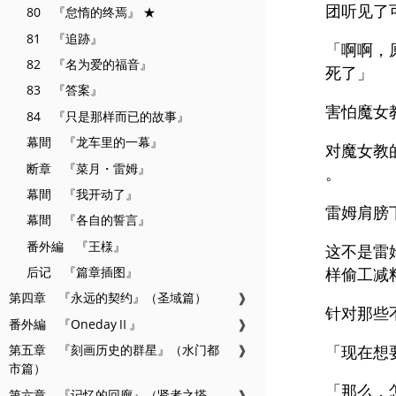
团听见了
80 『怠惰的终焉』 ★
81 『追跡』
「啊啊，
82 『名为爱的福音』
死了」
83 『答案』
害怕魔女
84 『只是那样而已的故事』
幕間 『龙车里的一幕』
对魔女教
断章 『菜月・雷姆』
。
幕間 『我开动了』
雷姆肩膀
幕間 『各自的誓言』
番外編 『王様』
这不是雷
后记 『篇章插图』
样偷工减
第四章 『永远的契约』（圣域篇）
❱
针对那些
番外編 『OnedayⅡ』
❱
「现在想
第五章 『刻画历史的群星』（水门都
❱
市篇）
「那么，
第六章 『记忆的回廊』（贤者之塔
❱