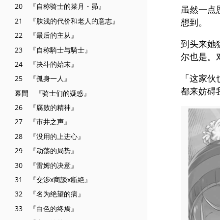
20 『自称骑士的菜月・昴』
虽然一点
21 『肤浅的代价和老人的意志』
想到。
22 『最后的主从』
到头来她
23 『自称騎士与騎士』
尔也是。
24 『决斗的始末』
「这家伙
25 『孤身一人』
都来妨碍
幕間 『骑士们的疑惑』
26 『腐败的精神』
27 『市井之声』
28 『没用的上进心』
29 『动荡的局势』
30 『雷姆的决意』
31 『交渉x商談x断絶』
32 『名为绝望的病』
33 『白色的终焉』