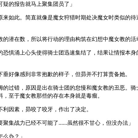
可疑的报告就马上聚集团员了」
原来如此。简直就像是魔女狩猎时期处决魔女时类似的待
教的潜在数，所以将行动的理由构筑在幻想中魔女教的活
的恐惧涌上心头使得骑士团迅速集结了，结果让情报本身
下垂好像感到非常抱歉的样子，但昴并不打算责备她。
姆的过错，原因是出在骑士团的怠慢和魔女教的丑恶。骑
料，至于魔女教那些的存在本身就是毒瘤。
不利因素，昴咬了咬牙，作出了决定。
要聚集战力已经不可能了……虽然很不甘心，但没办法」
怎么办？」