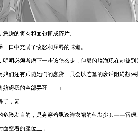
，急躁的将肉和面包撕成碎片。
嚼，口中充满了愤怒和屈辱的味道。
，明明必须考虑下一步该怎么走，但昴的脑海现在却被到
婆娘们还有跟随她们的蠢货，只会以连篇的废话阻碍想保
将妨碍我的全部弄死——」
等了，昴」
的危险发言的，是身穿着飘逸连衣裙的蓝发少女——雷姆
对面空着的座位上，