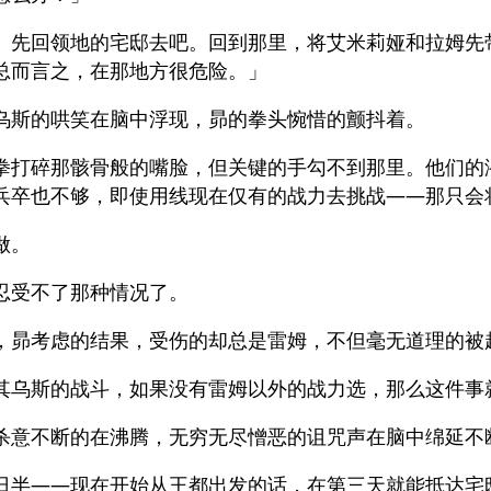
。先回领地的宅邸去吧。回到那里，将艾米莉娅和拉姆先
总而言之，在那地方很危险。」
乌斯的哄笑在脑中浮现，昴的拳头惋惜的颤抖着。
拳打碎那骸骨般的嘴脸，但关键的手勾不到那里。他们的
兵卒也不够，即使用线现在仅有的战力去挑战――那只会
做。
忍受不了那种情况了。
，昴考虑的结果，受伤的却总是雷姆，不但毫无道理的被
其乌斯的战斗，如果没有雷姆以外的战力选，那么这件事
杀意不断的在沸腾，无穷无尽憎恶的诅咒声在脑中绵延不
日半――现在开始从王都出发的话，在第三天就能抵达宅