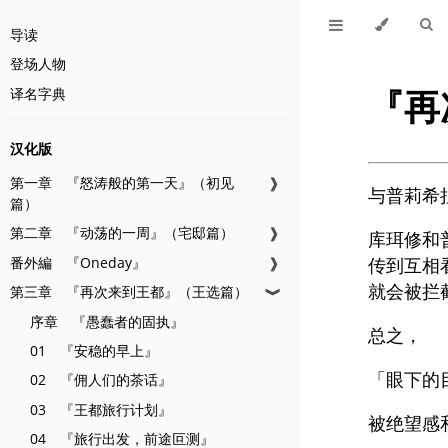
导读
登场人物
『再
译名字典
汉化版
第一章 『怒涛般的第一天』（初见
❱
与普莉希
篇）
第二章 『动荡的一周』（宅邸篇）
❱
库珥修和
番外編 『Oneday』
❱
传到互相
就会被拦
第三章 『再次来到王都』（王选篇）
❱
序章 『愚蠢者的固执』
总之，
01 『安稳的早上』
「眼下的
02 『佣人们的茶话』
03 『王都旅行计划』
被绝望感
04 『旅行出发，前途叵测』