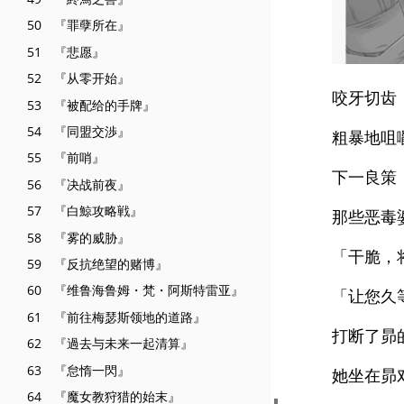
50 『罪孽所在』
51 『悲愿』
52 『从零开始』
咬牙切齿
53 『被配给的手牌』
54 『同盟交渉』
粗暴地咀
55 『前哨』
下一良策
56 『决战前夜』
57 『白鯨攻略戦』
那些恶毒
58 『雾的威胁』
「干脆，
59 『反抗绝望的赌博』
60 『维鲁海鲁姆・梵・阿斯特雷亚』
「让您久
61 『前往梅瑟斯领地的道路』
打断了昴
62 『過去与未来一起清算』
63 『怠惰一閃』
她坐在昴
64 『魔女教狩猎的始末』