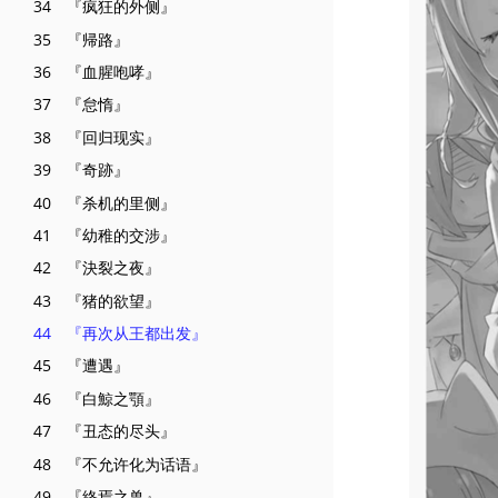
34 『疯狂的外侧』
35 『帰路』
36 『血腥咆哮』
37 『怠惰』
38 『回归现实』
39 『奇跡』
40 『杀机的里侧』
41 『幼稚的交涉』
42 『決裂之夜』
43 『猪的欲望』
44 『再次从王都出发』
45 『遭遇』
46 『白鯨之顎』
47 『丑态的尽头』
48 『不允许化为话语』
49 『終焉之兽』