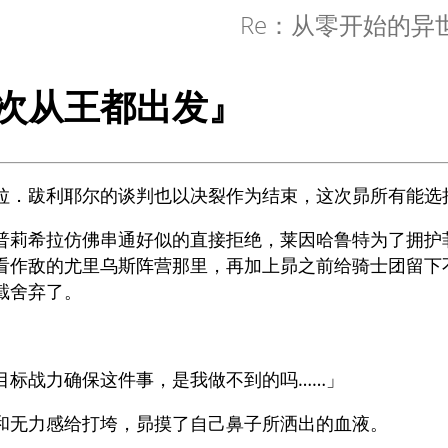
Re：从零开始的异
次从王都出发』
拉．跋利耶尔的谈判也以决裂作为结束，这次昴所有能选
普莉希拉仿佛串通好似的直接拒绝，莱因哈鲁特为了拥护
看作敌的尤里乌斯阵营那里，再加上昴之前给骑士团留下
截舍弃了。
目标战力确保这件事，是我做不到的吗……」
和无力感给打垮，昴摸了自己鼻子所洒出的血液。