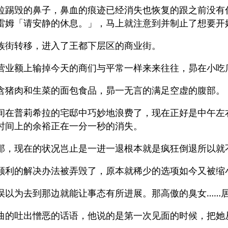
拉踢毁的鼻子，鼻血的痕迹已经消失也恢复的跟之前没有
雷姆「请安静的休息。」，马上就注意到并制止了想要开
族街转移，进入了王都下层区的商业街。
营业额上输掉今天的商们与平常一样来来往往，昴在小吃
含猪肉和生菜的面包食品，昴一无言的满足空虚的腹部。
间在普莉希拉的宅邸中巧妙地浪费了，现在正好是中午左
时间上的余裕正在一分一秒的消失。
那，现在的状况岂止是一进一退根本就是疯狂倒退所以就
顺利的解决办法被弄毁了，原本就稀少的选项如今又被缩
误以为去到那边就能让事态有所进展。那高傲的臭女……
曲的吐出憎恶的话语，他说的是第一次见面的时候，把她