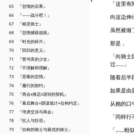
「这里有
65 『怠惰的后果』
66 『——战斗吧！』
向这边伸
67 『精灵骑士』
虽然被做
68 『怠惰捕获战线』
69 『时光的碎片』
那是，
70 『回归的意义』
「向骑士
71 『禁书库的少女』
过……」
72 『不理解和理解』
随着后半
73 『恶毒的怠惰』
74 『履行的契约』
如果是由
75 『再会x推迟x逆转的契机』
从她的口
76 『幕后舞台×阴谋诡计×拉钩约定』
77 『俘虏交涉与再会』
「同样行
78 『狂人与狂语』
「……相
79 『自称的骑士与最优的骑士』