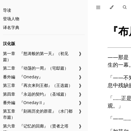
导读
登场人物
『布
译名字典
汉化版
第一章 『怒涛般的第一天』（初见
❱
——那是
篇）
生的一幕
第二章 『动荡的一周』（宅邸篇）
❱
番外編 『Oneday』
❱
「——不
息中残缺
第三章 『再次来到王都』（王选篇）
❱
第四章 『永远的契约』（圣域篇）
❱
「……正
番外編 『OnedayⅡ』
❱
观。」
第五章 『刻画历史的群星』（水门都
❱
市篇）
「——…
第六章 『记忆的回廊』（贤者之塔
❱