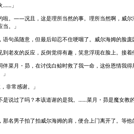
伙……」
的啦。——况且，这是理所当然的事。理所当然啊，威尔
应当。」
，语句虽随意，但最后却忍不住哽咽了。威尔海姆的脸庞
见到老友的反应，反倒觉得有趣，笑意浮现在脸上。接着
同伴菜月・昴，在讨伐白鲸时救了我一命，这份恩情我得
。」
主，非常感谢。」
不是说过了吗？本该道谢的是我。……菜月・昴是魔女教
，那名男子拍了拍威尔海姆的肩，便合上门离开了。等他