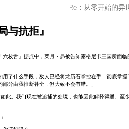
Re：从零开始的异
局与抗拒』
「六枚舌」据点中，菜月・昴被告知露格尼卡王国所面临
。
知用了什么手段，敌人已经将龙历石掌控在手，彻底掌握
的部分由我推断补全，但大致不会有错。」
是如此。我们现在被追捕的处境，也能因此解释得通。至
…」