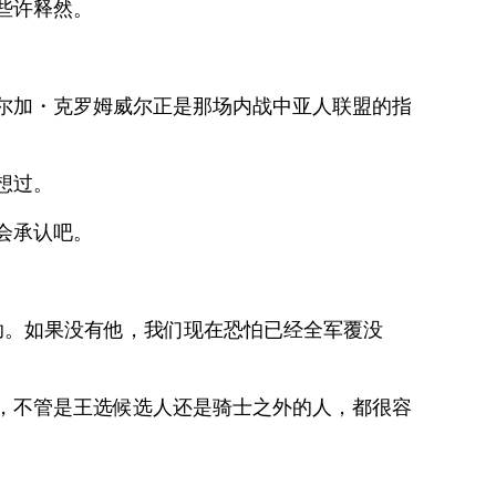
些许释然。
尔加・克罗姆威尔正是那场内战中亚人联盟的指
想过。
会承认吧。
助。如果没有他，我们现在恐怕已经全军覆没
，不管是王选候选人还是骑士之外的人，都很容