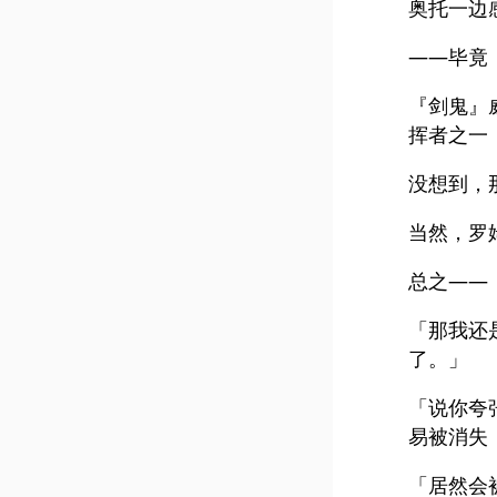
奥托一边
——毕竟
『剑鬼』
挥者之一
没想到，
当然，罗
总之——
「那我还
了。」
「说你夸
易被消失
「居然会