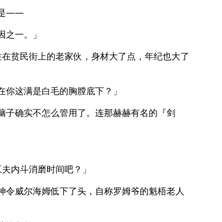
是——
因之一。」
住在贫民街上的老家伙，身材大了点，年纪也大了
在你这满是白毛的胸膛底下？」
脑子确实不怎么管用了。连那赫赫有名的『剑
工夫内斗消磨时间吧？」
神令威尔海姆低下了头，自称罗姆爷的魁梧老人