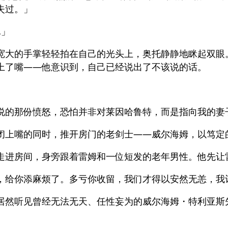
失过。」
…」
宽大的手掌轻轻拍在自己的光头上，奥托静静地眯起双眼
上了嘴——他意识到，自己已经说出了不该说的话。
说的那份愤怒，恐怕并非对莱因哈鲁特，而是指向我的妻
闭上嘴的同时，推开房门的老剑士——威尔海姆，以笃定
走进房间，身旁跟着雷姆和一位短发的老年男性。他先让
，给你添麻烦了。多亏你收留，我们才得以安然无恙，我
居然听见曾经无法无天、任性妄为的威尔海姆・特利亚斯