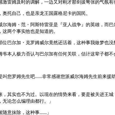
感激雷姆及时的调解，一边又对刚才那剑拔弩张的气氛有
，奥托自己，也是亲龙王国露格尼卡的国民。
威尔海姆・范・阿斯特雷亚是『亚人战争』的英雄，而巴
，这两个事实他也是知道的。
那位巴尔加・克罗姆威尔竟然还活着，这种事我做梦也没
姆爷本人极力否认与巴尔加有任何关联，估计这辈子都不
是叫您罗姆先生吧……非常感谢您派威尔海姆先生前来援
张，其实也不为过。以现在的情势来看，要是被关进王城
，无论怎么编理由都行。」
被随意抹除，这种事……」