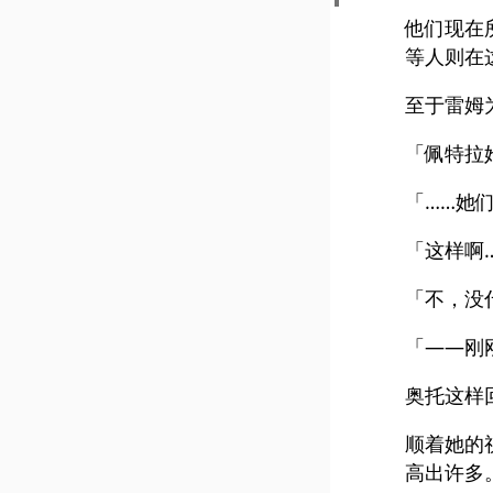
他们现在
等人则在
至于雷姆
「佩特拉
「……她
「这样啊
「不，没
「——刚
奥托这样
顺着她的
高出许多