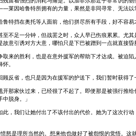
旧残留着强烈的消耗与痛楚。以加菲尔那近乎非常识的韧
――莱因哈鲁特所拥有的力量，果然是非同寻常、无法以
哈鲁特挡在奥托等人面前，他们拼尽所有手段，好不容易
甚至不足一分钟，但战罢之时，众人早已伤痕累累。尤其
是故意引诱对方大意，哪怕只是下巴被蹭到一点就直接昏
争取来的胜利，也是在意外援军的帮助下才达成。被迫陷
释怀。
回顾反省，也只是因为在援军的护送下，我们暂时获得了
甩开那家伙过来，已经很了不起了。即便那是被强行推给
手中脱身。」
如此，我们让她付出了不该付出的代价。她为了这次行动
的愤怒是理所当然的。想来他也做好了被怨恨的觉悟。这