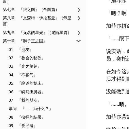
「加菲尔
篇）
第七章 『狼之国』（帝国篇）
❱
「嗯？啊
第八章 『文森特・佛拉基亚』（帝皇
❱
篇）
加菲尔拼
第九章 『无名的星光』（尾随星篇）
❱
「……眼
第十章 『獅子王之国』
❱
01 『朋友』
说实话，
02 『教会的秘仪』
员，奥托
03 『光之萌芽』
在如今这
04 『不客气』
后才得到
05 『绕道的始末』
没能做到
06 『瞬间沸腾器』
07 『我的朋友』
「……啧
幕间 『——为什么？』
加菲尔背
08 『抉择的结果』
09 『爱哭鬼』