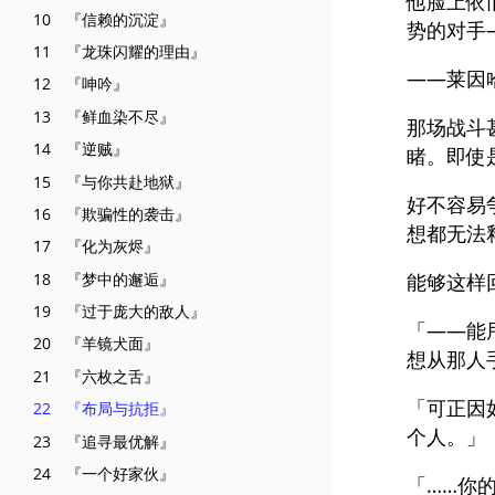
他脸上依
10 『信赖的沉淀』
势的对手
11 『龙珠闪耀的理由』
——莱因
12 『呻吟』
13 『鲜血染不尽』
那场战斗
14 『逆贼』
睹。即使
15 『与你共赴地狱』
好不容易
16 『欺骗性的袭击』
想都无法
17 『化为灰烬』
18 『梦中的邂逅』
能够这样
19 『过于庞大的敌人』
「——能
20 『羊镜犬面』
想从那人
21 『六枚之舌』
「可正因
22 『布局与抗拒』
个人。」
23 『追寻最优解』
24 『一个好家伙』
「……你