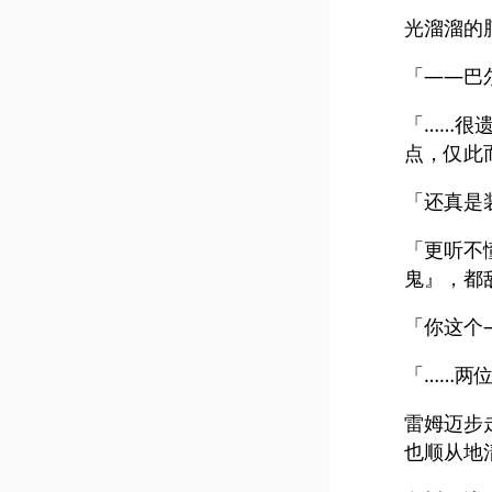
光溜溜的
「——巴
「……很
点，仅此
「还真是
「更听不
鬼』，都
「你这个
「……两
雷姆迈步
也顺从地