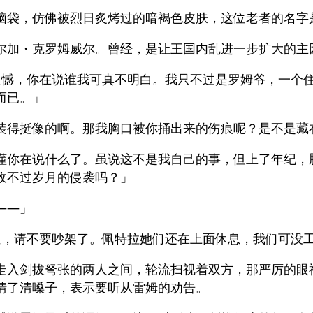
脑袋，仿佛被烈日炙烤过的暗褐色皮肤，这位老者的名字
尔加・克罗姆威尔。曾经，是让王国内乱进一步扩大的主
遗憾，你在说谁我可真不明白。我只不过是罗姆爷，一个
而已。」
装得挺像的啊。那我胸口被你捅出来的伤痕呢？是不是藏
懂你在说什么了。虽说这不是我自己的事，但上了年纪，
敌不过岁月的侵袭吗？」
——」
位，请不要吵架了。佩特拉她们还在上面休息，我们可没
走入剑拔弩张的两人之间，轮流扫视着双方，那严厉的眼
清了清嗓子，表示要听从雷姆的劝告。