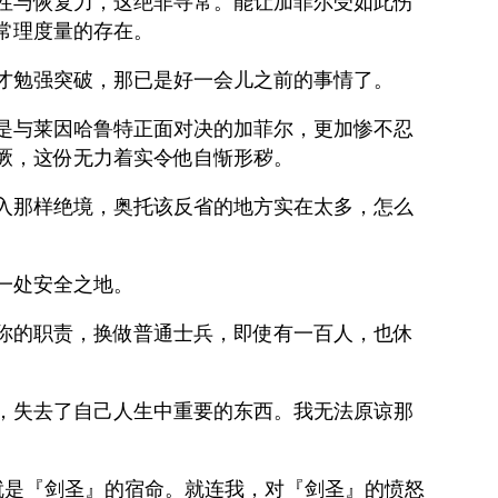
性与恢复力，这绝非寻常。能让加菲尔受如此伤
常理度量的存在。
才勉强突破，那已是好一会儿之前的事情了。
是与莱因哈鲁特正面对决的加菲尔，更加惨不忍
厥，这份无力着实令他自惭形秽。
入那样绝境，奥托该反省的地方实在太多，怎么
一处安全之地。
你的职责，换做普通士兵，即使有一百人，也休
，失去了自己人生中重要的东西。我无法原谅那
就是『剑圣』的宿命。就连我，对『剑圣』的愤怒