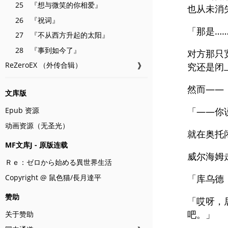
25 『想与微笑的你相爱』
也从未消
26 『祝词』
「那是…
27 『不从西方升起的太阳』
28 『事到如今了』
对方那只
ReZeroEX （外传合辑）
❱
究还是闭
然而——
文库版
Epub 资源
「——你
动画资源（无圣光）
就在奥托
MF文库J - 原版连载
威尔海姆
Ｒｅ：ゼロから始める異世界生活
Copyright @ 鼠色猫/長月達平
「库乌德
赞助
「哎呀，
吧。」
关于赞助