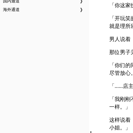
国内通道
❱
「你这家
海外通道
❱
「开玩笑
就是理所
男人说着
那位男子
「你们的
尽管放心
「……店
「我刚刚
一样。」
这样说着
小姐。」