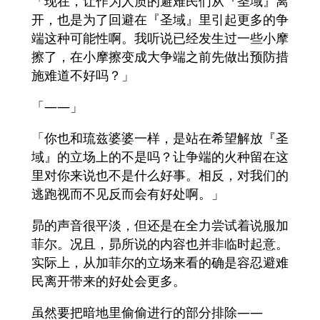
「现在，让作为人质的避难民们从『圣域』离
开，也是为了回避在『圣域』里引起更多的争
端这种可能性啊。我听说已经发生过一些小摩
擦了，在小摩擦变成大争端之前先做出预防措
施难道不好吗？」
「——」
「你也和琉兹婆婆一样，是站在希望解放『圣
域』的立场上的不是吗？让争端的火种留在这
里对你来说也不是什么好事。相反，对我们的
逃跑视而不见反而会有好处啊。」
昴的声音很平淡，但还是在全力尝试着说服加
菲尔。况且，昴所说的内容也并非临时起意。
实际上，从加菲尔的立场来看的确是容忍避难
民离开带来的好处会更多。
虽然要把暗地里偷偷进行的部分排除——