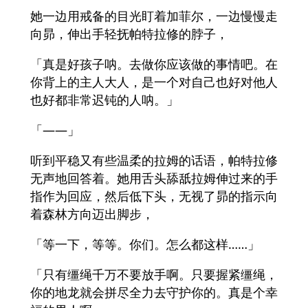
她一边用戒备的目光盯着加菲尔，一边慢慢走
向昴，伸出手轻抚帕特拉修的脖子，
「真是好孩子呐。去做你应该做的事情吧。在
你背上的主人大人，是一个对自己也好对他人
也好都非常迟钝的人呐。」
「——」
听到平稳又有些温柔的拉姆的话语，帕特拉修
无声地回答着。她用舌头舔舐拉姆伸过来的手
指作为回应，然后低下头，无视了昴的指示向
着森林方向迈出脚步，
「等一下，等等。你们。怎么都这样……」
「只有缰绳千万不要放手啊。只要握紧缰绳，
你的地龙就会拼尽全力去守护你的。真是个幸