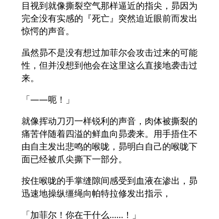
目视到就像撕裂空气那样逼近的指尖，昴因为
完全没有实感的『死亡』突然迫近眼前而发出
惊愕的声音。
虽然昴不是没有想过加菲尔会攻击过来的可能
性，但并没想到他会在这里这么直接地袭击过
来。
「——呃！」
就像挥动刀刃一样锐利的声音，肉体被撕裂的
痛苦伴随着四溢的鲜血向昴袭来。用手捂住不
由自主发出悲鸣的喉咙，昴明白自己的喉咙下
面已经被爪尖撕下一部分。
按住喉咙的手掌缝隙间感受到血液在渗出，昴
迅速地操纵缰绳向帕特拉修发出指示，
「加菲尔！你在干什么……！」