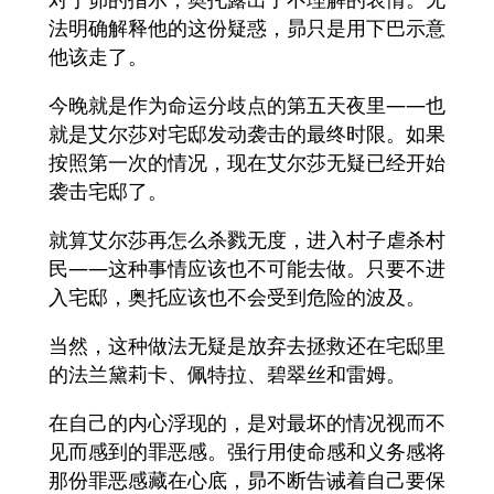
法明确解释他的这份疑惑，昴只是用下巴示意
他该走了。
今晚就是作为命运分歧点的第五天夜里——也
就是艾尔莎对宅邸发动袭击的最终时限。如果
按照第一次的情况，现在艾尔莎无疑已经开始
袭击宅邸了。
就算艾尔莎再怎么杀戮无度，进入村子虐杀村
民——这种事情应该也不可能去做。只要不进
入宅邸，奥托应该也不会受到危险的波及。
当然，这种做法无疑是放弃去拯救还在宅邸里
的法兰黛莉卡、佩特拉、碧翠丝和雷姆。
在自己的内心浮现的，是对最坏的情况视而不
见而感到的罪恶感。强行用使命感和义务感将
那份罪恶感藏在心底，昴不断告诫着自己要保