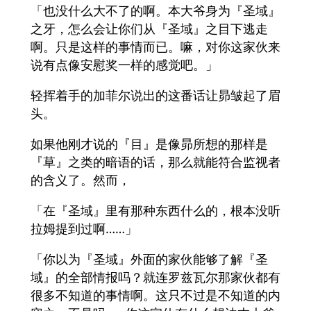
「也没什么大不了的啊。本大爷身为『圣域』
之牙，怎么会让你们从『圣域』之目下逃走
啊。只是这样的事情而已。嘛，对你这家伙来
说有点像安慰奖一样的感觉吧。」
轻挥着手的加菲尔说出的这番话让昴皱起了眉
头。
如果他刚才说的『目』是像昴所想的那样是
『草』之类的暗语的话，那么就能符合监视者
的含义了。然而，
「在『圣域』里有那种东西什么的，根本没听
拉姆提到过啊……」
「你以为『圣域』外面的家伙能够了解『圣
域』的全部情报吗？就连罗兹瓦尔那家伙都有
很多不知道的事情啊。这只不过是不知道的内