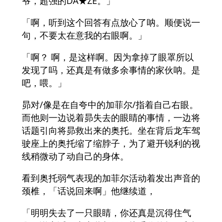
爷，超强的DA★ZE。」
「啊，听到这个回答有点放心了呐。顺便说一
句，不要太在意我的右眼啊。」
「啊？ 啊，是这样啊。因为拿掉了眼罩所以
发现了吗，还真是有做多余事情的家伙呐。是
吧，喂。」
昴对/像是在自夸中的加菲尔/指着自己右眼。
而他则一边说着昴失去的眼睛的事情，一边将
话题引向将昴救出来的奥托。坐在背后龙车驾
驶座上的奥托缩了缩脖子，为了避开锐利的视
线稍微动了动自己的身体。
看到奥托弱气表现的加菲尔活动着发出声音的
颈椎，「话说回来啊」他继续道，
「明明失去了一只眼睛，你还真是沉得住气