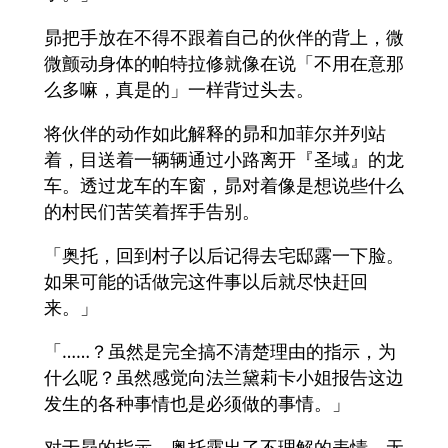
昴把手放在不得不跟着自己的伙伴的背上，微
微颤动身体的帕特拉修就像在说「不用在意那
么多嘛，真是的」一样背过头去。
将伙伴的动作如此解释的昴和加菲尔并列站
着，目送着一辆辆通过小路离开『圣域』的龙
车。透过龙车的车窗，昴对着像是想说些什么
的村民们苦笑着挥手告别。
「奥托，回到村子以后记得去宅邸露一下脸。
如果可能的话做完这件事以后就尽快赶回
来。」
「……？虽然是完全搞不清楚理由的指示，为
什么呢？虽然感觉向法兰黛莉卡小姐报告这边
发生的各种事情也是必须做的事情。」
对于昴的指示，奥托露出了不理解的表情。无