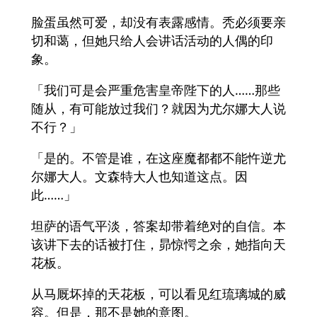
脸蛋虽然可爱，却没有表露感情。秃必须要亲
切和蔼，但她只给人会讲话活动的人偶的印
象。
「我们可是会严重危害皇帝陛下的人……那些
随从，有可能放过我们？就因为尤尔娜大人说
不行？」
「是的。不管是谁，在这座魔都都不能忤逆尤
尔娜大人。文森特大人也知道这点。因
此……」
坦萨的语气平淡，答案却带着绝对的自信。本
该讲下去的话被打住，昴惊愕之余，她指向天
花板。
从马厩坏掉的天花板，可以看见红琉璃城的威
容。但是，那不是她的意图。