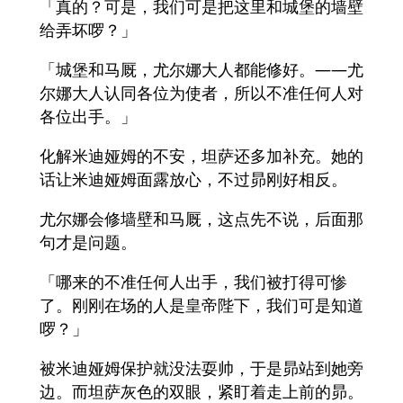
「真的？可是，我们可是把这里和城堡的墙壁
给弄坏啰？」
「城堡和马厩，尤尔娜大人都能修好。——尤
尔娜大人认同各位为使者，所以不准任何人对
各位出手。」
化解米迪娅姆的不安，坦萨还多加补充。她的
话让米迪娅姆面露放心，不过昴刚好相反。
尤尔娜会修墙壁和马厩，这点先不说，后面那
句才是问题。
「哪来的不准任何人出手，我们被打得可惨
了。刚刚在场的人是皇帝陛下，我们可是知道
啰？」
被米迪娅姆保护就没法耍帅，于是昴站到她旁
边。而坦萨灰色的双眼，紧盯着走上前的昴。