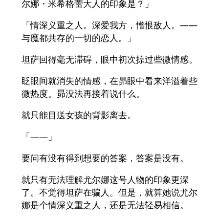
尔娜・米希格蕾大人的印象是？」
「情深义重之人。深爱我方，憎恨敌人。——
与魔都共存的一切的恋人。」
坦萨回得毫无滞碍，眼中初次掠过些微情感。
眨眼间就消失的情感，在昴眼中看来洋溢着些
微热度。昴没法再接着说什么。
就只能目送女孩的背影离去。
「——」
要问有没有得到想要的答案，答案是没有。
就只有无法理解尤尔娜这号人物的印象更深
了。不觉得坦萨在骗人。但是，就算她说尤尔
娜是个情深义重之人，还是无法轻易相信。