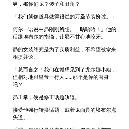
男，那你们呢？傻子和丑角？」
「我们就像道具做得很烂的万圣节装扮啦。」
阿尔一语说中昴刚刚所想。「咕唔唔！」他的
话跟埃布尔的指谪，让昴不甘心地咬牙。
昴的女装终究是为了实质利益，不希望被拿来
相提并论。
「总而言之！我们在城堡见到了尤尔娜小姐，
但相对地跟皇帝一行人……那个是你的替身
吧？」
昴击掌，硬是修正话题轨道。
接受他强行转换话题，戴着鬼面具的埃布尔点
头道。