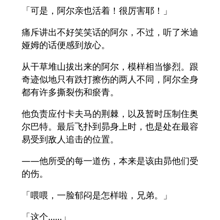
「可是，阿尔亲也活着！很厉害耶！」
痛斥讲出不好笑笑话的阿尔，不过，听了米迪
娅姆的话便感到放心。
从干草堆山拔出来的阿尔，模样相当惨烈。跟
奇迹似地只有跌打擦伤的两人不同，阿尔全身
都有许多撕裂伤和瘀青。
他负责应付卡夫马的荆棘，以及暂时压制住奥
尔巴特。最后飞扑到昴身上时，也是处在最容
易受到敌人追击的位置。
——他所受的每一道伤，本来是该由昴他们受
的伤。
「喂喂，一脸郁闷是怎样啦，兄弟。」
「这个……」