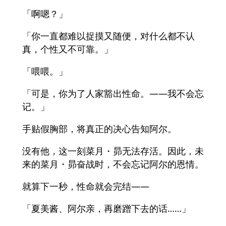
「啊嗯？」
「你一直都难以捉摸又随便，对什么都不认
真，个性又不可靠。」
「喂喂。」
「可是，你为了人家豁出性命。——我不会忘
记。」
手贴假胸部，将真正的决心告知阿尔。
没有他，这一刻菜月・昴无法存活。因此，未
来的菜月・昴奋战时，不会忘记阿尔的恩情。
就算下一秒，性命就会完结——
「夏美酱、阿尔亲，再磨蹭下去的话……」