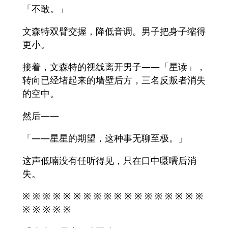
「不敢。」
文森特双臂交握，降低音调。男子把身子缩得
更小。
接着，文森特的视线离开男子——「星读」，
转向已经堵起来的墙壁后方，三名反叛者消失
的空中。
然后——
「——星星的期望，这种事无聊至极。」
这声低喃没有任听得见，只在口中嗫嚅后消
失。
※ ※ ※ ※ ※ ※ ※ ※ ※ ※ ※ ※ ※ ※ ※ ※ ※ ※
※ ※ ※ ※ ※