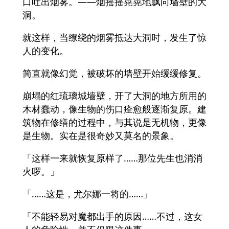
口吐出烟雾。——烟摇摇晃晃地飘向墙壁的大
洞。
就这样，当缭绕的烟雾抵达大洞时，发生了惊
人的变化。
简直就像幻觉，被破坏的墙壁开始缓缓修复。
崩塌的红琉璃城墙壁，开了大洞的地方所用的
木材蠢动，像生物的伤口痊愈般逐渐复原。建
筑物在修缮的过程中，与其说是无机物，更像
是生物。实在是很奇妙又莫名的景象。
「这样一来就恢复原样了……那位先生也消消
火啰。」
「……这是，尤尔娜一将的……」
「不能轻易对魔都出手的原因……不过，这女