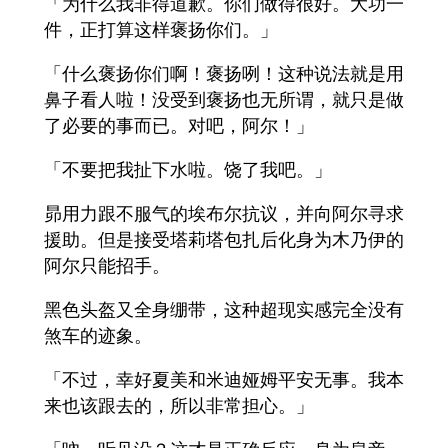
「为什么我非得道歉。你们做得很好。大功一
件，正打算这样褒扬你们。」
「什么褒扬你们啊！褒扬咧！这种说法就是用
鼻子看人啦！没受到褒扬也无所谓，就只是做
了必要的事而已。对吧，阿尔！」
「不要把我扯下水啦。饶了我吧。」
昴用力跟不服气的埃布尔抗议，并向阿尔寻求
援助。但是接受塔莉塔包扎后化身为木乃伊的
阿尔只能招手。
黑色头盔又全身绷带，这种超现实感完全没有
煞车的迹象。
「不过，幸好夏美和米迪娅姆平安无事。我本
来也该跟去的，所以非常担心。」