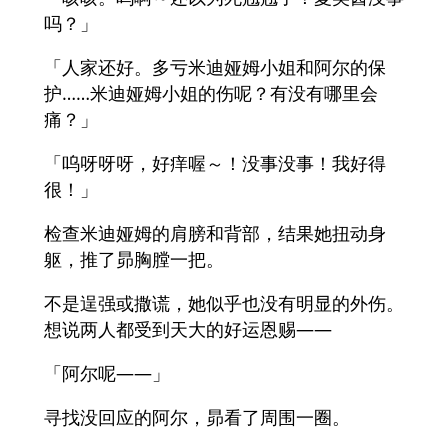
吗？」
「人家还好。多亏米迪娅姆小姐和阿尔的保
护……米迪娅姆小姐的伤呢？有没有哪里会
痛？」
「呜呀呀呀，好痒喔～！没事没事！我好得
很！」
检查米迪娅姆的肩膀和背部，结果她扭动身
躯，推了昴胸膛一把。
不是逞强或撒谎，她似乎也没有明显的外伤。
想说两人都受到天大的好运恩赐——
「阿尔呢——」
寻找没回应的阿尔，昴看了周围一圈。