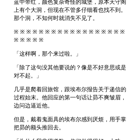
蓝中带红，颜色复杂奇怪的城堡，原本天守阁
上有个大洞，但现在不管多仔细看也找不到。
那个洞，不知何时就消失不见了。
※ ※ ※ ※ ※ ※ ※ ※ ※ ※ ※ ※ ※ ※ ※ ※ ※ ※
※ ※ ※ ※ ※
「这样啊，那个来过啦。」
「除了这句没其他要说的？像是不好意思或是
对不起。」
几乎是爬着回旅馆，跟埃布尔报告关于递信的
过程始末。他回应的第一句话让昴不爽皱眉，
边问边逼近他。
但是，戴着鬼面具的埃布尔感到厌烦，用手掌
把昴的额头推回去。