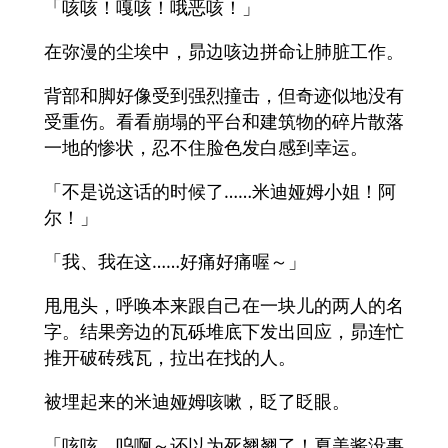
「咳咳！嘎咳！哦恶咳！」
在弥漫的尘埃中，昴边咳边拼命让肺脏工作。
背部和脚好像受到强烈撞击，但奇迹似地没有
受重伤。看看崩塌的平台和建筑物的碎片散落
一地的惨状，忍不住脸色发白感到幸运。
「不是说这话的时候了……米迪娅姆小姐！阿
尔！」
「我、我在这……好痛好痛喔～」
甩甩头，呼唤本来跟自己在一块儿的两人的名
字。结果旁边的瓦砾堆底下发出回应，昴连忙
推开破砖残瓦，拉出在找的人。
被埋起来的米迪娅姆咳嗽，眨了眨眼。
「咳咳。呜啊～还以为死翘翘了！夏美酱没事