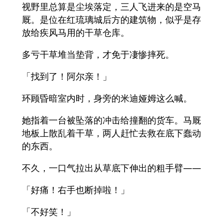
视野里总算是尘埃落定，三人飞进来的是空马
厩。是位在红琉璃城后方的建筑物，似乎是存
放给疾风马用的干草仓库。
多亏干草堆当垫背，才免于凄惨摔死。
「找到了！阿尔亲！」
环顾昏暗室内时，身旁的米迪娅姆这么喊。
她指着一台被坠落的冲击给撞翻的货车。马厩
地板上散乱着干草，两人赶忙去救在底下蠢动
的东西。
不久，一口气拉出从草底下伸出的粗手臂——
「好痛！右手也断掉啦！」
「不好笑！」