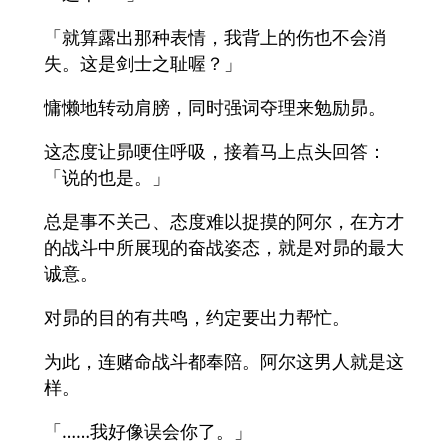
「就算露出那种表情，我背上的伤也不会消
失。这是剑士之耻喔？」
慵懒地转动肩膀，同时强词夺理来勉励昴。
这态度让昴哽住呼吸，接着马上点头回答：
「说的也是。」
总是事不关己、态度难以捉摸的阿尔，在方才
的战斗中所展现的奋战姿态，就是对昴的最大
诚意。
对昴的目的有共鸣，约定要出力帮忙。
为此，连赌命战斗都奉陪。阿尔这男人就是这
样。
「……我好像误会你了。」