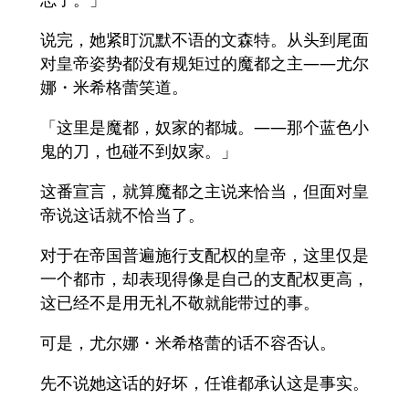
说完，她紧盯沉默不语的文森特。从头到尾面
对皇帝姿势都没有规矩过的魔都之主——尤尔
娜・米希格蕾笑道。
「这里是魔都，奴家的都城。——那个蓝色小
鬼的刀，也碰不到奴家。」
这番宣言，就算魔都之主说来恰当，但面对皇
帝说这话就不恰当了。
对于在帝国普遍施行支配权的皇帝，这里仅是
一个都市，却表现得像是自己的支配权更高，
这已经不是用无礼不敬就能带过的事。
可是，尤尔娜・米希格蕾的话不容否认。
先不说她这话的好坏，任谁都承认这是事实。