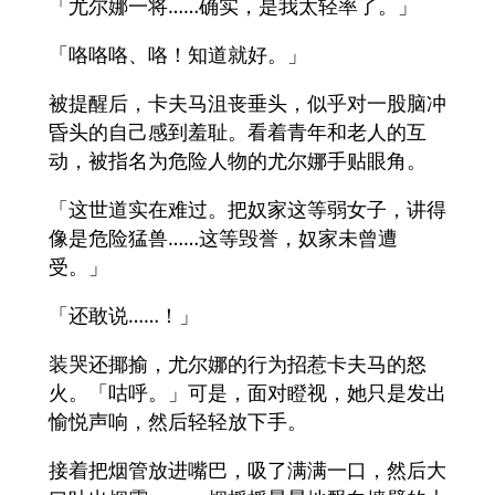
「尤尔娜一将……确实，是我太轻率了。」
「咯咯咯、咯！知道就好。」
被提醒后，卡夫马沮丧垂头，似乎对一股脑冲
昏头的自己感到羞耻。看着青年和老人的互
动，被指名为危险人物的尤尔娜手贴眼角。
「这世道实在难过。把奴家这等弱女子，讲得
像是危险猛兽……这等毁誉，奴家未曾遭
受。」
「还敢说……！」
装哭还揶揄，尤尔娜的行为招惹卡夫马的怒
火。「咕呼。」可是，面对瞪视，她只是发出
愉悦声响，然后轻轻放下手。
接着把烟管放进嘴巴，吸了满满一口，然后大