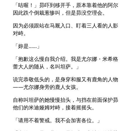
「咕喔！」昴吓到移开手，原本靠着他的阿尔
因此跌个倒栽葱惨叫，但是昴没空理会。
因为必须跟站在马厩入口、盯着三人看的人影
对峙。
「妳是……」
「抱歉这么慢自我介绍。我是尤尔娜・米希格
蕾大人的随从，名叫坦萨。」
说完恭敬低头的，是身穿和服又有鹿角的人物
——尤尔娜身旁的鹿人女孩。
自称叫坦萨的她慢慢抬头，与挡在前面保护昴
他们的米迪娅姆对峙，接着摇摇头。
「请用不着警戒。我不会加害各位。」