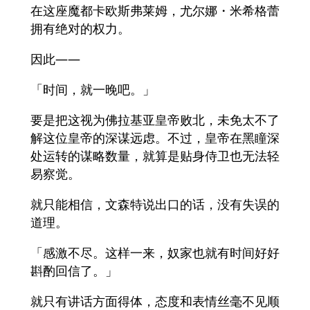
在这座魔都卡欧斯弗莱姆，尤尔娜・米希格蕾
拥有绝对的权力。
因此——
「时间，就一晚吧。」
要是把这视为佛拉基亚皇帝败北，未免太不了
解这位皇帝的深谋远虑。不过，皇帝在黑瞳深
处运转的谋略数量，就算是贴身侍卫也无法轻
易察觉。
就只能相信，文森特说出口的话，没有失误的
道理。
「感激不尽。这样一来，奴家也就有时间好好
斟酌回信了。」
就只有讲话方面得体，态度和表情丝毫不见顺