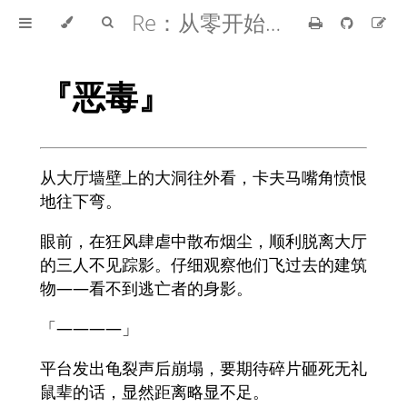
Re：从零开始的异世界生活
『恶毒』
从大厅墙壁上的大洞往外看，卡夫马嘴角愤恨
地往下弯。
眼前，在狂风肆虐中散布烟尘，顺利脱离大厅
的三人不见踪影。仔细观察他们飞过去的建筑
物——看不到逃亡者的身影。
「————」
平台发出龟裂声后崩塌，要期待碎片砸死无礼
鼠辈的话，显然距离略显不足。