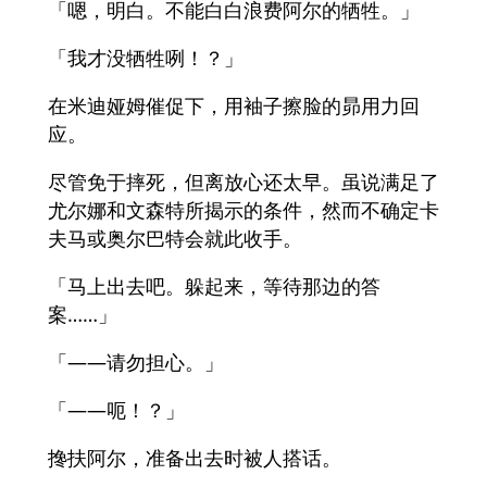
「嗯，明白。不能白白浪费阿尔的牺牲。」
「我才没牺牲咧！？」
在米迪娅姆催促下，用袖子擦脸的昴用力回
应。
尽管免于摔死，但离放心还太早。虽说满足了
尤尔娜和文森特所揭示的条件，然而不确定卡
夫马或奥尔巴特会就此收手。
「马上出去吧。躲起来，等待那边的答
案……」
「——请勿担心。」
「——呃！？」
搀扶阿尔，准备出去时被人搭话。