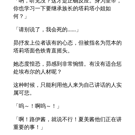
「吶，听见没？这才是正确反应。身为皇帝，
你也学习一下要继承族长的塔莉塔小姐如
何？」
「请别说了，我会死的……」
昴抒发上位者该有的心态，但被指名为范本的
塔莉塔面色铁青直摇头。
她态度惶恐，昴感到非常惋惜。有没有适合惩
处埃布尔的人材呢？
这种时候，只能利用他人来为自己讲话的人实
属可悲。
「呜～！啊呜～！」
「啊！路伊酱，就说不行！夏美酱他们正在讲
重要的事！」